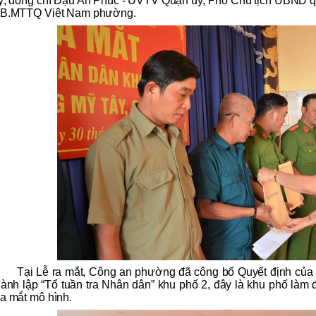
y; đồng chí Đậu An Phúc - UVTV Quận ủy, Phó Chủ tịch UBND q
B.MTTQ Việt Nam phường.
Tại Lễ ra mắt, Công an phường đã công bố Quyết định củ
hành lập “Tổ tuần tra Nhân dân” khu phố 2, đây là khu phố là
a mắt mô hình.