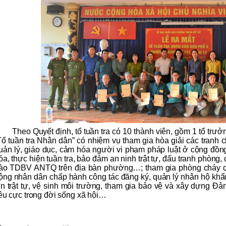
Theo Quyết định, tổ tuần tra có 10 thành viên, gồm 1 tổ trưở
Tổ tuần tra Nhân dân” có nhiệm vụ tham gia hòa giải các tranh 
uản lý, giáo dục, cảm hóa người vi phạm pháp luật ở cộng đồn
óa, thực hiện tuần tra, bảo đảm an ninh trật tự, đấu tranh phòng
rào TDBV ANTQ trên địa bàn phường…; tham gia phòng cháy c
ộng nhân dân chấp hành công tác đăng ký, quản lý nhân hộ khẩu,
ìn trật tự, vệ sinh môi trường, tham gia bảo vệ và xây dựng Đ
iêu cực trong đời sống xã hội…