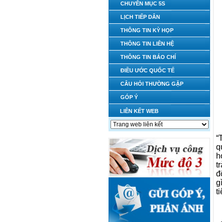
CHUYÊN MỤC 5S
LỊCH TIẾP DÂN
THÔNG TIN KỲ HỌP
THÔNG TIN LIÊN HỆ
THÔNG TIN BÁO CHÍ
ĐIỀU ƯỚC QUỐC TẾ
CÂU HỎI THƯỜNG GẶP
GÓP Ý
LIÊN KẾT WEB
“
q
h
t
đ
g
t