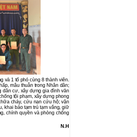
ng và 1 tổ phó cùng 8 thành viên.
chấp, mâu thuẫn trong Nhân dân;
g dân cư, xây dựng gia đình văn
, chống tội phạm, xây dựng phong
hữa cháy, cứu nạn cứu hộ; vận
 khai báo tạm trú tạm vắng, giữ
ảng, chính quyền và phòng chống
N.H