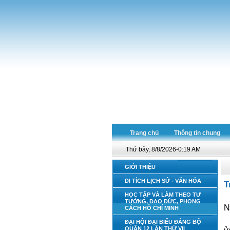
Trang chủ
Thông tin chung
Thứ bảy, 8/8/2026-0:19 AM
GIỚI THIỆU
DI TÍCH LỊCH SỬ - VĂN HÓA
T
HỌC TẬP VÀ LÀM THEO TƯ
TƯỞNG, ĐẠO ĐỨC, PHONG
N
CÁCH HỒ CHÍ MINH
ĐẠI HỘI ĐẠI BIỂU ĐẢNG BỘ
QUẬN 12 LẦN THỨ VII