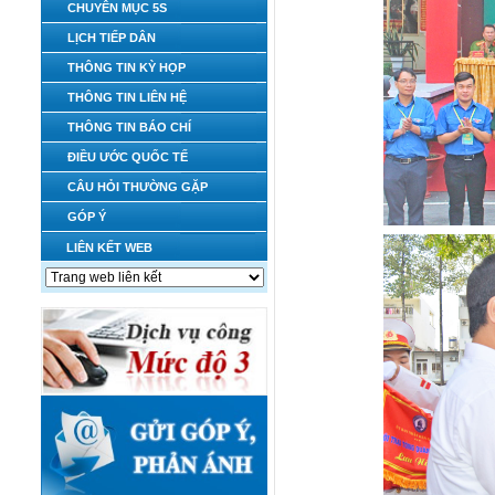
CHUYÊN MỤC 5S
LỊCH TIẾP DÂN
THÔNG TIN KỲ HỌP
THÔNG TIN LIÊN HỆ
THÔNG TIN BÁO CHÍ
ĐIỀU ƯỚC QUỐC TẾ
CÂU HỎI THƯỜNG GẶP
GÓP Ý
LIÊN KẾT WEB