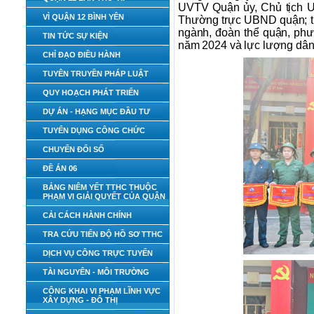
UVTV Quận ủy, Chủ tịch U
VÌ QUẬN 12 BÌNH YÊN
Thường trực UBND quận; th
ngành, đoàn thể quận, phư
TIN TỨC SỰ KIỆN
năm 2024 và lực lượng dân 
CHỈ ĐẠO ĐIỀU HÀNH
TUYÊN TRUYỀN PHÁP LUẬT
QUY HOẠCH PHÁT TRIỂN
DỰ ÁN - HẠNG MỤC ĐẦU TƯ
TUYỂN DỤNG CÔNG CHỨC
CHUYỂN ĐỔI SỐ
ĐỀ ÁN 06
BẢNG NIÊM YẾT TTHC THUỘC
PHẠM VI GIẢI QUYẾT CỦA QUẬN
CẢI CÁCH HÀNH CHÍNH
TRA CỨU TIẾN ĐỘ HỒ SƠ TTHC
DỊCH VỤ CÔNG TRỰC TUYẾN
TÀI NGUYÊN - MÔI TRƯỜNG
CÔNG KHAI VI PHẠM LĨNH VỰC
XÂY DỰNG - ĐÔ THỊ