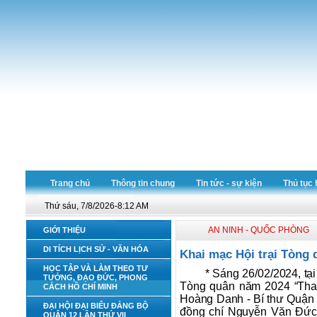
Trang chủ
Thông tin chung
Tin tức - sự kiện
Thủ tục 
Thứ sáu, 7/8/2026-8:12 AM
AN NINH - QUỐC PHÒNG
GIỚI THIỆU
DI TÍCH LỊCH SỬ - VĂN HÓA
Khai mạc Hội trại Tòng
HỌC TẬP VÀ LÀM THEO TƯ
* Sáng 26/02/2024, tạ
TƯỞNG, ĐẠO ĐỨC, PHONG
Tòng quân năm 2024 “Than
CÁCH HỒ CHÍ MINH
Hoàng Danh - Bí thư Quận 
ĐẠI HỘI ĐẠI BIỂU ĐẢNG BỘ
đồng chí Nguyễn Văn Đức 
QUẬN 12 LẦN THỨ VII