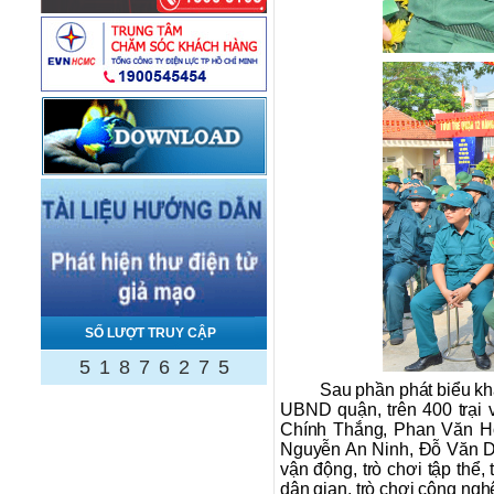
SỐ LƯỢT TRUY CẬP
5
1
8
7
6
2
7
5
Sau phần phát biểu kha
UBND quận, trên 400 trại v
Chính Thắng, Phan Văn H
Nguyễn An Ninh, Đỗ Văn Dậ
vận động, trò chơi tập thể
dân gian, trò chơi công ngh