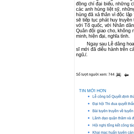
đồng chí đại biểu, những 
các anh hùng liệt sỹ, nh
hùng đã xả thân vì độc lập
sẽ tiếp tục phát huy truyề
với Tổ quốc, với Nhân dân
Quân đội giao cho, không
minh, hiện đại, nghĩa tình.
Ngay sau Lễ dâng hoa
sĩ mới đã diễu hành trên c
ngũ./.
Số lượt người xem: 744
TIN MỚI HƠN
Lễ công bố Quyết định t
Đại hội Thi đua quyết th
Bài tuyên truyền về tuyể
Lãnh đạo quận thăm và đ
Hội nghị tổng kết công t
Khai mạc huấn luyện cán 