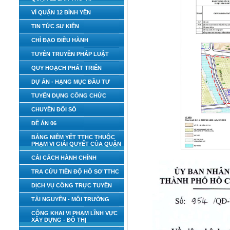
VÌ QUẬN 12 BÌNH YÊN
TIN TỨC SỰ KIỆN
CHỈ ĐẠO ĐIỀU HÀNH
TUYÊN TRUYỀN PHÁP LUẬT
QUY HOẠCH PHÁT TRIỂN
DỰ ÁN - HẠNG MỤC ĐẦU TƯ
TUYỂN DỤNG CÔNG CHỨC
CHUYỂN ĐỔI SỐ
ĐỀ ÁN 06
BẢNG NIÊM YẾT TTHC THUỘC
PHẠM VI GIẢI QUYẾT CỦA QUẬN
CẢI CÁCH HÀNH CHÍNH
TRA CỨU TIẾN ĐỘ HỒ SƠ TTHC
DỊCH VỤ CÔNG TRỰC TUYẾN
TÀI NGUYÊN - MÔI TRƯỜNG
CÔNG KHAI VI PHẠM LĨNH VỰC
XÂY DỰNG - ĐÔ THỊ