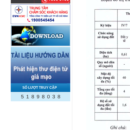
SỐ LƯỢT TRUY CẬP
5
1
8
9
8
0
3
8