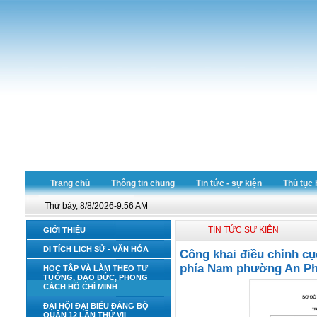
Trang chủ
Thông tin chung
Tin tức - sự kiện
Thủ tục 
Thứ bảy, 8/8/2026-9:56 AM
TIN TỨC SỰ KIỆN
GIỚI THIỆU
DI TÍCH LỊCH SỬ - VĂN HÓA
Công khai điều chỉnh cụ
phía Nam phường An Phú
HỌC TẬP VÀ LÀM THEO TƯ
TƯỞNG, ĐẠO ĐỨC, PHONG
CÁCH HỒ CHÍ MINH
ĐẠI HỘI ĐẠI BIỂU ĐẢNG BỘ
QUẬN 12 LẦN THỨ VII