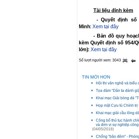
Tài liệu đính kèm
- Quyết định s
Minh
:
Xem tại đây
- Bản đồ quy hoạc
kèm Quyết định số 954/
lớn):
Xem tại đây
Số lượt người xem: 3043
TIN MỚI HƠN
Hội thi văn nghệ và biểu 
Tọa đàm “Dân ta đánh giặ
Khai mạc Giải bóng đá "
Họp mặt Cựu tù Chính trị 
Khai mạc giải cầu lông 
Công bố thủ tục hành chí
và đơn vị sự nghiệp công
(04/05/2018)
Chống "bão đêm" - Phón