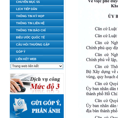
CHUYÊN MỤC 5S
LỊCH TIẾP DÂN
THÔNG TIN KỲ HỌP
THÔNG TIN LIÊN HỆ
THÔNG TIN BÁO CHÍ
ĐIỀU ƯỚC QUỐC TẾ
CÂU HỎI THƯỜNG GẶP
GÓP Ý
LIÊN KẾT WEB