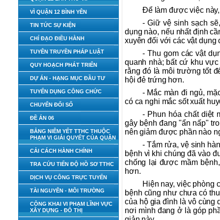
Để làm được việc này,
VÌ QUẬN 12 BÌNH YÊN
- Giữ vệ sinh sạch sẽ
TIN TỨC SỰ KIỆN
dụng nào, nếu nhất định cầ
CHỈ ĐẠO ĐIỀU HÀNH
xuyên đối với các vật dụng
TUYÊN TRUYỀN PHÁP LUẬT
- Thu gom các vật dụ
quanh nhà; bất cứ khu vực 
QUY HOẠCH PHÁT TRIỂN
rằng đó là môi trường tốt đ
DỰ ÁN - HẠNG MỤC ĐẦU TƯ
hội đẻ trứng hơn.
TUYỂN DỤNG CÔNG CHỨC
- Mắc màn đi ngủ, mặc
có ca nghi mắc sốt xuất huyế
CHUYỂN ĐỔI SỐ
- Phun hóa chất diệt 
ĐỀ ÁN 06
gây bệnh đang "ẩn nấp" tro
nên giảm được phần nào ng
BẢNG NIÊM YẾT TTHC THUỘC
PHẠM VI GIẢI QUYẾT CỦA QUẬN
- Tắm rửa, vệ sinh hàn
CẢI CÁCH HÀNH CHÍNH
bệnh vì khi chúng đã vào đư
chống lại được mầm bệnh, 
TRA CỨU TIẾN ĐỘ HỒ SƠ TTHC
hơn.
DỊCH VỤ CÔNG TRỰC TUYẾN
Hiện nay, việc phòng 
TÀI NGUYÊN - MÔI TRƯỜNG
bệnh cũng như chưa có thuố
của hộ gia đình là vô cùng 
CÔNG KHAI VI PHẠM LĨNH VỰC
nơi mình đang ở là góp phầ
XÂY DỰNG - ĐÔ THỊ
giản này.