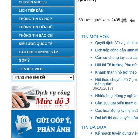
CHUYÊN MỤC 5S
LỊCH TIẾP DÂN
THÔNG TIN KỲ HỌP
Số lượt người xem: 2435
THÔNG TIN LIÊN HỆ
THÔNG TIN BÁO CHÍ
TIN MỚI HƠN
Quyết định: Về việc bãi
ĐIỀU ƯỚC QUỐC TẾ
Lịch tiếp công dân địn
CÂU HỎI THƯỜNG GẶP
Cần sự chung tay của cả c
GÓP Ý
Hội thi Tổ trưởng Phụ n
LIÊN KẾT WEB
Khánh thành hồ bơi theo 
Hội thảo chuyên đề Cụm t
bàn quận”
(06/10/2017)
Nhiều hoạt động ý nghĩa 
Gần 100 đại biểu tham gia
Các hoạt động kỷ niệm 2
Đại hội thi đua quyết thắ
TIN ĐÃ ĐƯA
Kế hoạch tuyển dụng v