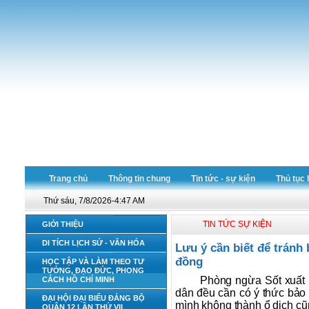
Trang chủ
Thông tin chung
Tin tức - sự kiện
Thủ tục 
Thứ sáu, 7/8/2026-4:47 AM
TIN TỨC SỰ KIỆN
GIỚI THIỆU
DI TÍCH LỊCH SỬ - VĂN HÓA
Lưu ý cần biết để tránh
đồng
HỌC TẬP VÀ LÀM THEO TƯ
TƯỞNG, ĐẠO ĐỨC, PHONG
Phòng ngừa Sốt xuất 
CÁCH HỒ CHÍ MINH
dân đều cần có ý thức bảo 
ĐẠI HỘI ĐẠI BIỂU ĐẢNG BỘ
mình không thành ổ dịch cũ
QUẬN 12 LẦN THỨ VII