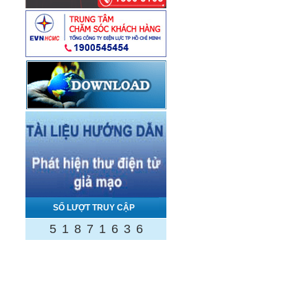
SỐ LƯỢT TRUY CẬP
5
1
8
7
1
6
3
6