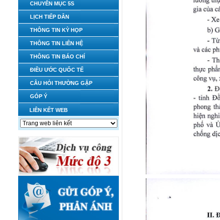
CHUYÊN MỤC 5S
LỊCH TIẾP DÂN
THÔNG TIN KỲ HỌP
THÔNG TIN LIÊN HỆ
THÔNG TIN BÁO CHÍ
ĐIỀU ƯỚC QUỐC TẾ
CÂU HỎI THƯỜNG GẶP
GÓP Ý
LIÊN KẾT WEB