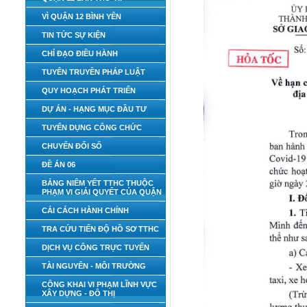
VÌ QUẬN 12 BÌNH YÊN
TIN TỨC SỰ KIỆN
CHỈ ĐẠO ĐIỀU HÀNH
TUYÊN TRUYỀN PHÁP LUẬT
QUY HOẠCH PHÁT TRIỂN
DỰ ÁN - HẠNG MỤC ĐẦU TƯ
TUYỂN DỤNG CÔNG CHỨC
CHUYỂN ĐỔI SỐ
ĐỀ ÁN 06
BẢNG NIÊM YẾT TTHC THUỘC
PHẠM VI GIẢI QUYẾT CỦA QUẬN
CẢI CÁCH HÀNH CHÍNH
TRA CỨU TIẾN ĐỘ HỒ SƠ TTHC
DỊCH VỤ CÔNG TRỰC TUYẾN
TÀI NGUYÊN - MÔI TRƯỜNG
CÔNG KHAI VI PHẠM LĨNH VỰC
XÂY DỰNG - ĐÔ THỊ