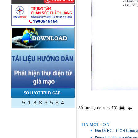
SỐ LƯỢT TRUY CẬP
5
1
8
8
3
5
8
4
Số lượt người xem: 731
TIN MỚI HƠN
Đội QLHC - TTXH Công an 