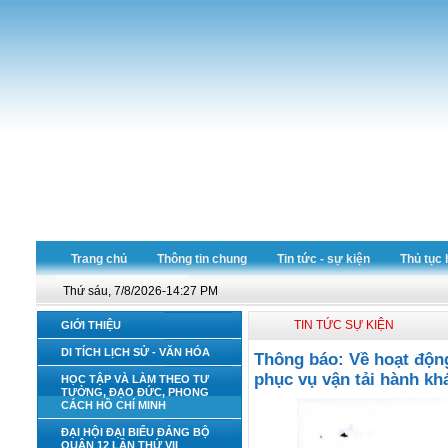
Trang chủ
Thông tin chung
Tin tức - sự kiện
Thủ tục 
Thứ sáu, 7/8/2026-14:27 PM
TIN TỨC SỰ KIỆN
GIỚI THIỆU
DI TÍCH LỊCH SỬ - VĂN HÓA
Thông báo: Về hoạt động
phục vụ vận tải hành kh
HỌC TẬP VÀ LÀM THEO TƯ
TƯỞNG, ĐẠO ĐỨC, PHONG
CÁCH HỒ CHÍ MINH
ĐẠI HỘI ĐẠI BIỂU ĐẢNG BỘ
QUẬN 12 LẦN THỨ VII