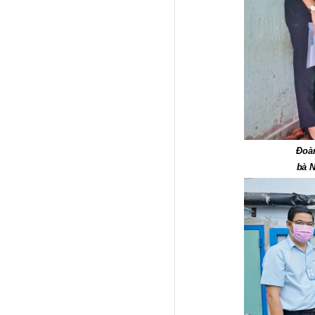
Đoàn
bà 