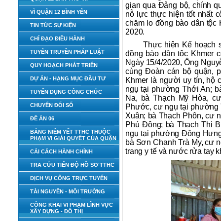
gian qua Đảng bộ, chính qu
VÌ QUẬN 12 BÌNH YÊN
nỗ lực thực hiện tốt nhất 
chăm lo đồng bào dân tộc
TIN TỨC SỰ KIỆN
2020.
CHỈ ĐẠO ĐIỀU HÀNH
Thực hiện Kế hoạch 
TUYÊN TRUYỀN PHÁP LUẬT
đồng bào dân tộc Khmer 
Ngày 15/4/2020, Ông Nguy
QUY HOẠCH PHÁT TRIỂN
cùng Đoàn cán bộ quận, p
DỰ ÁN - HẠNG MỤC ĐẦU TƯ
Khmer là người uy tín, hộ
ngụ tại phường Thới An; 
TUYỂN DỤNG CÔNG CHỨC
Na, bà Thạch Mỹ Hòa, cư
CHUYỂN ĐỔI SỐ
Phước, cư ngụ tại phường 
Xuân; bà Thạch Phôn, cư n
ĐỀ ÁN 06
Phú Đông; bà Thạch Thị B
BẢNG NIÊM YẾT TTHC THUỘC
ngụ tại phường Đông Hưng
PHẠM VI GIẢI QUYẾT CỦA QUẬN
bà Sơn Chanh Trà My, cư ng
trang y tế và nước rửa tay 
CẢI CÁCH HÀNH CHÍNH
TRA CỨU TIẾN ĐỘ HỒ SƠ TTHC
DỊCH VỤ CÔNG TRỰC TUYẾN
TÀI NGUYÊN - MÔI TRƯỜNG
CÔNG KHAI VI PHẠM LĨNH VỰC
XÂY DỰNG - ĐÔ THỊ