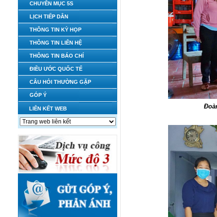
CHUYÊN MỤC 5S
LỊCH TIẾP DÂN
THÔNG TIN KỲ HỌP
THÔNG TIN LIÊN HỆ
THÔNG TIN BÁO CHÍ
ĐIỀU ƯỚC QUỐC TẾ
CÂU HỎI THƯỜNG GẶP
GÓP Ý
Đoàn
LIÊN KẾT WEB