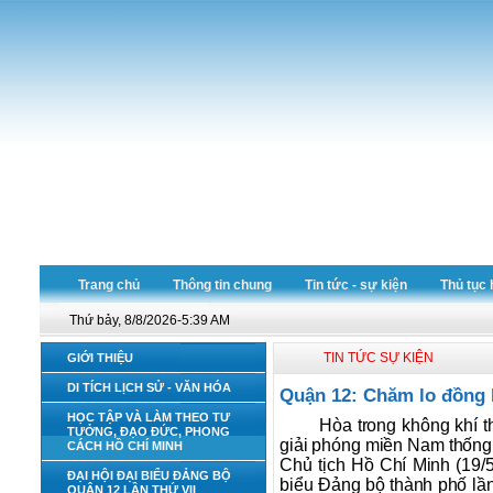
Trang chủ
Thông tin chung
Tin tức - sự kiện
Thủ tục 
Thứ bảy, 8/8/2026-5:39 AM
TIN TỨC SỰ KIỆN
GIỚI THIỆU
DI TÍCH LỊCH SỬ - VĂN HÓA
Quận 12: Chăm lo đồng 
HỌC TẬP VÀ LÀM THEO TƯ
Hòa trong không khí t
TƯỞNG, ĐẠO ĐỨC, PHONG
giải phóng miền Nam thống 
CÁCH HỒ CHÍ MINH
Chủ tịch Hồ Chí Minh (19/
ĐẠI HỘI ĐẠI BIỂU ĐẢNG BỘ
biểu Đảng bộ thành phố lần 
QUẬN 12 LẦN THỨ VII