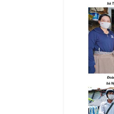
bà T
Đoàn
bà N