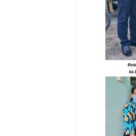
Đoàn
bà 