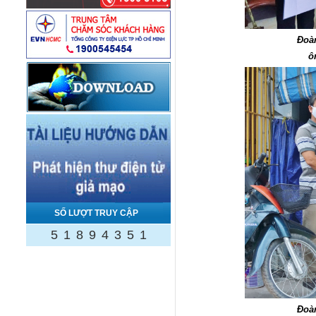
Đoàn
ô
SỐ LƯỢT TRUY CẬP
5
1
8
9
4
3
5
1
Đoàn