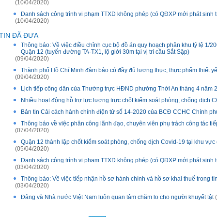
(10/04/2020)
Danh sách công trình vi phạm TTXD không phép (có QĐXP mới phát sinh t
(10/04/2020)
TIN ĐÃ ĐƯA
Thông báo: Về việc điều chỉnh cục bộ đồ án quy hoạch phân khu tỷ lệ 1
Quận 12 (tuyến đường TA-TX1, lộ giới 30m tại vị trí cầu Sắt Sập)
(09/04/2020)
Thành phố Hồ Chí Minh đảm bảo có đầy đủ lương thực, thực phẩm thiết yết t
(09/04/2020)
Lịch tiếp công dân của Thường trực HĐND phường Thới An tháng 4 năm 
Nhiều hoạt động hỗ trợ lực lượng trực chốt kiểm soát phòng, chống dịch 
Bản tin Cải cách hành chính điện tử số 14-2020 của BCĐ CCHC Chính ph
Thông báo về việc phân công lãnh đạo, chuyên viên phụ trách công tác tiế
(07/04/2020)
Quận 12 thành lập chốt kiểm soát phòng, chống dịch Covid-19 tại khu v
(05/04/2020)
Danh sách công trình vi phạm TTXD không phép (có QĐXP mới phát sinh t
(03/04/2020)
Thông báo: Về việc tiếp nhận hồ sơ hành chính và hồ sơ khai thuế trong t
(03/04/2020)
Đảng và Nhà nước Việt Nam luôn quan tâm chăm lo cho người khuyết tật
(