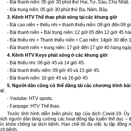
- Bài thanh niên: 05 giờ 30 phút thứ Hai, Tư, Sáu, Chủ Nhật.
- Bài trung niên: 05 giờ 30 phút thứ Ba, Năm, Bảy.
3. Kênh HTV Thể thao phát sóng tại các khung giờ
- Bài cao niên + thiếu nhi + thanh thiếu niên: 08 giờ đến 09 
- Bài thanh niên + Bài trung niên: 12 giờ 05 đến 12 giờ 45 h
- Bài thiếu nhi + Thanh thiếu niên + Cao niên: 14giờ 30 đến 
- Bài thanh niên + trung niên: 17 giờ đến 17 giờ 40 hàng ngày
4. Kênh HTV Keys phát sóng ở các khung giờ:
- Bài thiếu nhi: 08 giờ 45 và 14 giờ 45.
- Bài thanh thiếu niên: 09 giờ 45 và 15 giờ 45.
- Bài thanh niên: 10 giờ 45 và 16 giờ 45
5. Người dân cũng có thể đăng tải các chương trình bài t
hỉ:
- Youtube: HTV sports.
- Fanpage: HTV Thể thao.
Trước tình hình diễn biến phức tạp của dịch Covid-19. 
hích người dân tăng cường các hoạt động tập luyện thể dục – th
ức khỏe chống lại dịch bệnh. Hạn chế tối đa việc tụ tập đông n
ịch bệnh.