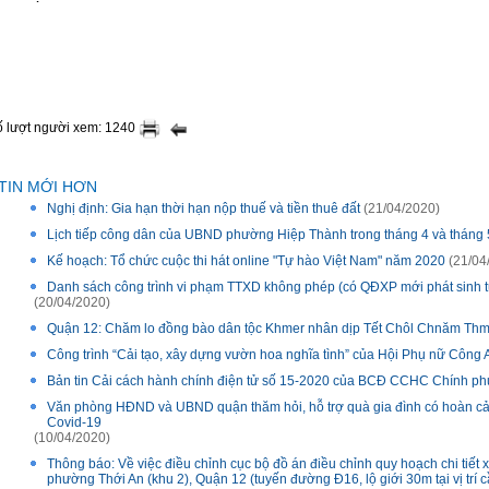
ố lượt người xem: 1240
TIN MỚI HƠN
Nghị định: Gia hạn thời hạn nộp thuế và tiền thuê đất
(21/04/2020)
Lịch tiếp công dân của UBND phường Hiệp Thành trong tháng 4 và tháng
Kế hoạch: Tổ chức cuộc thi hát online "Tự hào Việt Nam" năm 2020
(21/04
Danh sách công trình vi phạm TTXD không phép (có QĐXP mới phát sinh t
(20/04/2020)
Quận 12: Chăm lo đồng bào dân tộc Khmer nhân dịp Tết Chôl Chnăm Th
Công trình “Cải tạo, xây dựng vườn hoa nghĩa tình” của Hội Phụ nữ Công
Bản tin Cải cách hành chính điện tử số 15-2020 của BCĐ CCHC Chính ph
Văn phòng HĐND và UBND quận thăm hỏi, hỗ trợ quà gia đình có hoàn c
Covid-19
(10/04/2020)
Thông báo: Về việc điều chỉnh cục bộ đồ án điều chỉnh quy hoạch chi tiết xâ
phường Thới An (khu 2), Quận 12 (tuyến đường Đ16, lộ giới 30m tại vị trí 