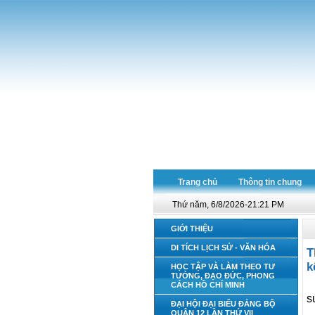
Trang chủ
Thông tin chung
Thứ năm, 6/8/2026-21:21 PM
GIỚI THIỆU
DI TÍCH LỊCH SỬ - VĂN HÓA
T
k
HỌC TẬP VÀ LÀM THEO TƯ
TƯỞNG, ĐẠO ĐỨC, PHONG
CÁCH HỒ CHÍ MINH
s
ĐẠI HỘI ĐẠI BIỂU ĐẢNG BỘ
QUẬN 12 LẦN THỨ VII