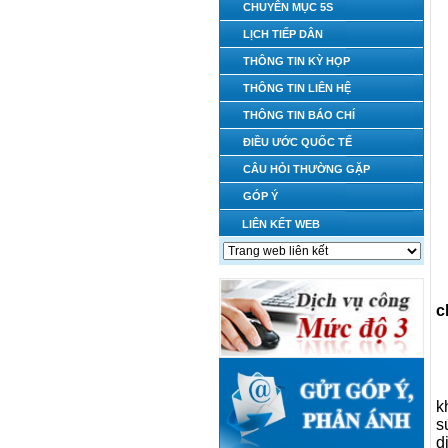
CHUYÊN MỤC 5S
LỊCH TIẾP DÂN
THÔNG TIN KỲ HỌP
THÔNG TIN LIÊN HỆ
THÔNG TIN BÁO CHÍ
ĐIỀU ƯỚC QUỐC TẾ
CÂU HỎI THƯỜNG GẶP
GÓP Ý
LIÊN KẾT WEB
c
k
s
d