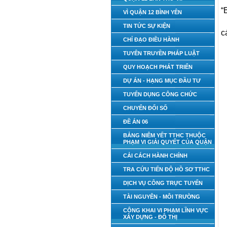
“
VÌ QUẬN 12 BÌNH YÊN
TIN TỨC SỰ KIỆN
c
CHỈ ĐẠO ĐIỀU HÀNH
TUYÊN TRUYỀN PHÁP LUẬT
QUY HOẠCH PHÁT TRIỂN
DỰ ÁN - HẠNG MỤC ĐẦU TƯ
TUYỂN DỤNG CÔNG CHỨC
CHUYỂN ĐỔI SỐ
ĐỀ ÁN 06
BẢNG NIÊM YẾT TTHC THUỘC
PHẠM VI GIẢI QUYẾT CỦA QUẬN
CẢI CÁCH HÀNH CHÍNH
TRA CỨU TIẾN ĐỘ HỒ SƠ TTHC
DỊCH VỤ CÔNG TRỰC TUYẾN
TÀI NGUYÊN - MÔI TRƯỜNG
CÔNG KHAI VI PHẠM LĨNH VỰC
XÂY DỰNG - ĐÔ THỊ