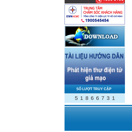
SỐ LƯỢT TRUY CẬP
5
1
8
6
6
7
3
1