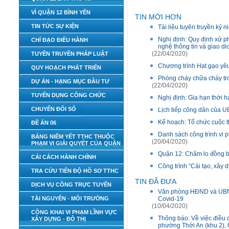
VÌ QUẬN 12 BÌNH YÊN
TIN MỚI HƠN
TIN TỨC SỰ KIỆN
Tài liệu tuyên truyền kỷ 
Nghị định: Quy định xử ph
CHỈ ĐẠO ĐIỀU HÀNH
nghệ thông tin và giao di
(22/04/2020)
TUYÊN TRUYỀN PHÁP LUẬT
Chương trình Hạt gạo y
QUY HOẠCH PHÁT TRIỂN
Phòng cháy chữa cháy tr
DỰ ÁN - HẠNG MỤC ĐẦU TƯ
(22/04/2020)
TUYỂN DỤNG CÔNG CHỨC
Nghị định: Gia hạn thời h
CHUYỂN ĐỔI SỐ
Lịch tiếp công dân của 
Kế hoạch: Tổ chức cuộc t
ĐỀ ÁN 06
Danh sách công trình vi
BẢNG NIÊM YẾT TTHC THUỘC
(20/04/2020)
PHẠM VI GIẢI QUYẾT CỦA QUẬN
Quận 12: Chăm lo đồng 
CẢI CÁCH HÀNH CHÍNH
Công trình “Cải tạo, xây
TRA CỨU TIẾN ĐỘ HỒ SƠ TTHC
TIN ĐÃ ĐƯA
DỊCH VỤ CÔNG TRỰC TUYẾN
Văn phòng HĐND và UBND 
TÀI NGUYÊN - MÔI TRƯỜNG
Covid-19
(10/04/2020)
CÔNG KHAI VI PHẠM LĨNH VỰC
Thông báo: Về việc điều c
XÂY DỰNG - ĐÔ THỊ
phường Thới An (khu 2), Q