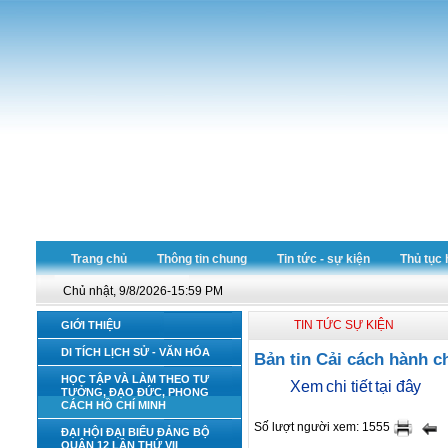
Trang chủ
Thông tin chung
Tin tức - sự kiện
Thủ tục 
Chủ nhật, 9/8/2026-15:59 PM
TIN TỨC SỰ KIỆN
GIỚI THIỆU
DI TÍCH LỊCH SỬ - VĂN HÓA
Bản tin Cải cách hành 
HỌC TẬP VÀ LÀM THEO TƯ
Xem chi tiết tại đây
TƯỞNG, ĐẠO ĐỨC, PHONG
CÁCH HỒ CHÍ MINH
Số lượt người xem: 1555
ĐẠI HỘI ĐẠI BIỂU ĐẢNG BỘ
QUẬN 12 LẦN THỨ VII