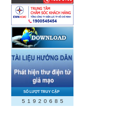
SỐ LƯỢT TRUY CẬP
5
1
9
2
0
6
8
5