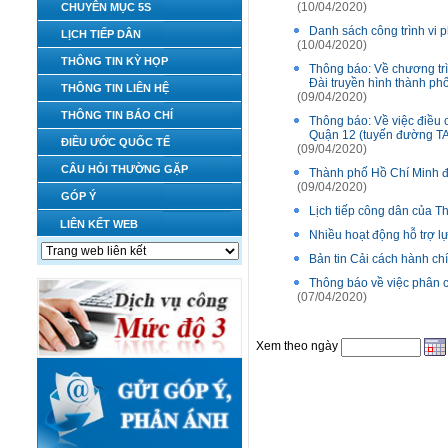
(10/04/2020)
CHUYÊN MỤC 5S
Danh sách công trình vi
LỊCH TIẾP DÂN
(10/04/2020)
THÔNG TIN KỲ HỌP
Thông báo: Về chương trìn
Đài truyền hình thành ph
THÔNG TIN LIÊN HỆ
(09/04/2020)
THÔNG TIN BÁO CHÍ
Thông báo: Về việc điều 
Quận 12 (tuyến đường TA-T
ĐIỀU ƯỚC QUỐC TẾ
(09/04/2020)
CÂU HỎI THƯỜNG GẶP
Thành phố Hồ Chí Minh đảm
(09/04/2020)
GÓP Ý
Lịch tiếp công dân của 
LIÊN KẾT WEB
Nhiều hoạt động hỗ trợ l
Bản tin Cải cách hành c
Thông báo về việc phân c
(07/04/2020)
Xem theo ngày