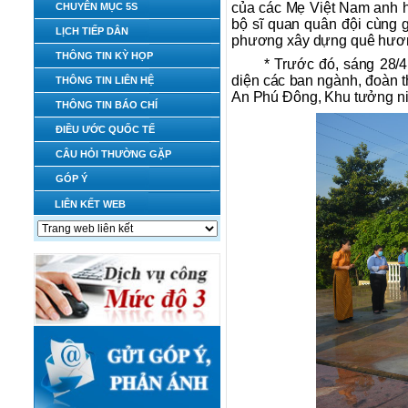
của các Mẹ Việt Nam anh h
CHUYÊN MỤC 5S
bộ sĩ quan quân đội cùng g
LỊCH TIẾP DÂN
phương xây dựng quê hương
THÔNG TIN KỲ HỌP
* Trước đó, sáng 28
diện các ban ngành, đoàn t
THÔNG TIN LIÊN HỆ
An Phú Đông, Khu tưởng n
THÔNG TIN BÁO CHÍ
ĐIỀU ƯỚC QUỐC TẾ
CÂU HỎI THƯỜNG GẶP
GÓP Ý
LIÊN KẾT WEB