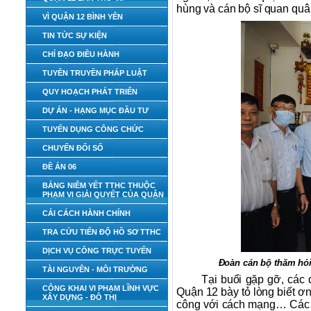
hùng và cán bộ sĩ quan quâ
VÌ QUẬN 12 BÌNH YÊN
TIN TỨC SỰ KIỆN
CHỈ ĐẠO ĐIỀU HÀNH
TUYÊN TRUYỀN PHÁP LUẬT
QUY HOẠCH PHÁT TRIỂN
DỰ ÁN - HẠNG MỤC ĐẦU TƯ
TUYỂN DỤNG CÔNG CHỨC
CHUYỂN ĐỔI SỐ
ĐỀ ÁN 06
BẢNG NIÊM YẾT TTHC THUỘC
PHẠM VI GIẢI QUYẾT CỦA QUẬN
CẢI CÁCH HÀNH CHÍNH
TRA CỨU TIẾN ĐỘ HỒ SƠ TTHC
DỊCH VỤ CÔNG TRỰC TUYẾN
Đoàn cán bộ thăm hỏ
TÀI NGUYÊN - MÔI TRƯỜNG
Tại buổi gặp gỡ, các
CÔNG KHAI VI PHẠM LĨNH VỰC
Quận 12 bày tỏ lòng biết ơn 
XÂY DỰNG - ĐÔ THỊ
công với cách mạng… Các đ