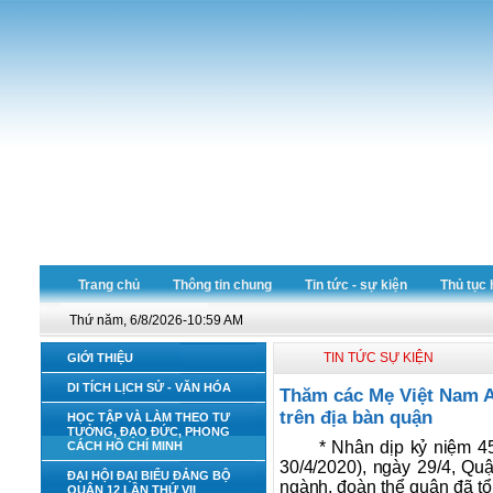
Trang chủ
Thông tin chung
Tin tức - sự kiện
Thủ tục 
Thứ năm, 6/8/2026-10:59 AM
TIN TỨC SỰ KIỆN
GIỚI THIỆU
DI TÍCH LỊCH SỬ - VĂN HÓA
Thăm các Mẹ Việt Nam A
trên địa bàn quận
HỌC TẬP VÀ LÀM THEO TƯ
TƯỞNG, ĐẠO ĐỨC, PHONG
* Nhân dịp kỷ niệm 4
CÁCH HỒ CHÍ MINH
30/4/2020), ngày 29/4, 
ĐẠI HỘI ĐẠI BIỂU ĐẢNG BỘ
ngành, đoàn thể quận đã t
QUẬN 12 LẦN THỨ VII