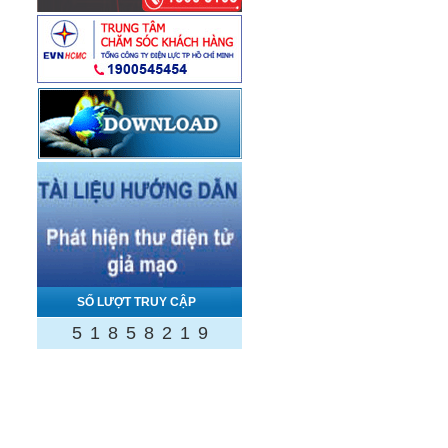
SỐ LƯỢT TRUY CẬP
5
1
8
5
8
2
1
9