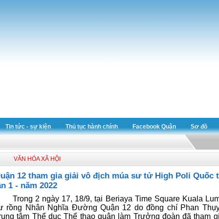
Tin tức - sự kiện
Thủ tục hành chính
Facebook Quận
Sơ đồ
VĂN HÓA XÃ HỘI
uận 12 tham gia giải vô địch múa sư tử High Poli Quốc 
ần 1 - năm 2022
Trong 2 ngày 17, 18/9, tại Beriaya Time Square Kuala Lum
ư rồng Nhân Nghĩa Đường Quận 12 do đồng chí Phan Thụ
rung tâm Thể dục Thể thao quận làm Trưởng đoàn đã tham gi