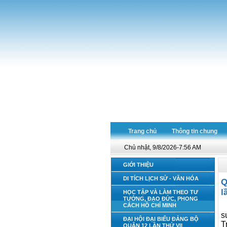
Trang chủ
Thông tin chung
Chủ nhật, 9/8/2026-7:56 AM
GIỚI THIỆU
DI TÍCH LỊCH SỬ - VĂN HÓA
Q
l
HỌC TẬP VÀ LÀM THEO TƯ
TƯỞNG, ĐẠO ĐỨC, PHONG
CÁCH HỒ CHÍ MINH
s
ĐẠI HỘI ĐẠI BIỂU ĐẢNG BỘ
T
QUẬN 12 LẦN THỨ VII