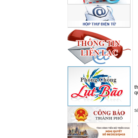
t
q
Số