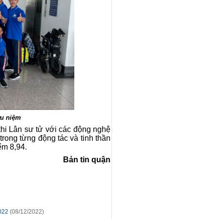
ưu niệm
 thi Lân sư tử với các động nghệ
trong từng động tác và tinh thần
ểm 8,94.
Bản tin quận
022
(08/12/2022)