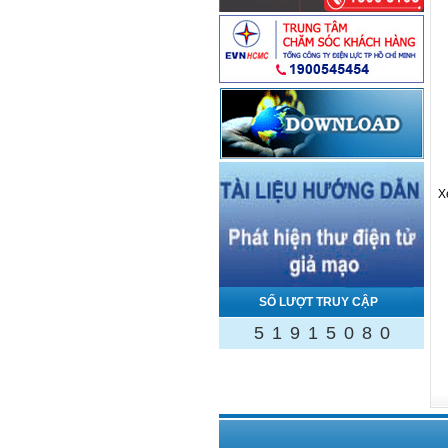
X
SỐ LƯỢT TRUY CẬP
5
1
9
1
5
0
8
0