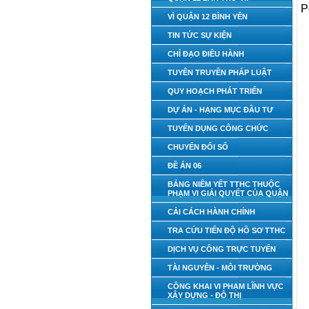
P
VÌ QUẬN 12 BÌNH YÊN
TIN TỨC SỰ KIỆN
CHỈ ĐẠO ĐIỀU HÀNH
TUYÊN TRUYỀN PHÁP LUẬT
QUY HOẠCH PHÁT TRIỂN
DỰ ÁN - HẠNG MỤC ĐẦU TƯ
TUYỂN DỤNG CÔNG CHỨC
CHUYỂN ĐỔI SỐ
ĐỀ ÁN 06
BẢNG NIÊM YẾT TTHC THUỘC
PHẠM VI GIẢI QUYẾT CỦA QUẬN
CẢI CÁCH HÀNH CHÍNH
TRA CỨU TIẾN ĐỘ HỒ SƠ TTHC
DỊCH VỤ CÔNG TRỰC TUYẾN
TÀI NGUYÊN - MÔI TRƯỜNG
CÔNG KHAI VI PHẠM LĨNH VỰC
XÂY DỰNG - ĐÔ THỊ