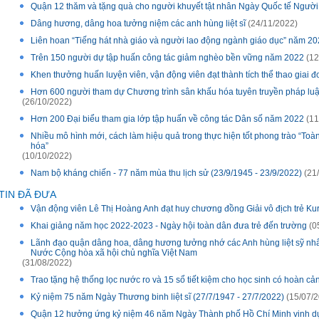
Quận 12 thăm và tặng quà cho người khuyết tật nhân Ngày Quốc tế Người k
Dâng hương, dâng hoa tưởng niệm các anh hùng liệt sĩ
(24/11/2022)
Liên hoan “Tiếng hát nhà giáo và người lao động ngành giáo dục” năm 2
Trên 150 người dự tập huấn công tác giảm nghèo bền vững năm 2022
(12
Khen thưởng huấn luyện viên, vận động viên đạt thành tích thể thao giai 
Hơn 600 người tham dự Chương trình sân khấu hóa tuyên truyền pháp luậ
(26/10/2022)
Hơn 200 Đại biểu tham gia lớp tập huấn về công tác Dân số năm 2022
(11
Nhiều mô hình mới, cách làm hiệu quả trong thực hiện tốt phong trào “To
hóa”
(10/10/2022)
Nam bộ kháng chiến - 77 năm mùa thu lịch sử (23/9/1945 - 23/9/2022)
(21
TIN ĐÃ ĐƯA
Vận động viên Lê Thị Hoàng Anh đạt huy chương đồng Giải vô địch trẻ Ku
Khai giảng năm học 2022-2023 - Ngày hội toàn dân đưa trẻ đến trường
(0
Lãnh đạo quận dâng hoa, dâng hương tưởng nhớ các Anh hùng liệt sỹ n
Nước Cộng hòa xã hội chủ nghĩa Việt Nam
(31/08/2022)
Trao tặng hệ thống lọc nước ro và 15 sổ tiết kiệm cho học sinh có hoàn cả
Kỷ niệm 75 năm Ngày Thương binh liệt sĩ (27/7/1947 - 27/7/2022)
(15/07/2
Quận 12 hưởng ứng kỷ niệm 46 năm Ngày Thành phố Hồ Chí Minh vinh dự