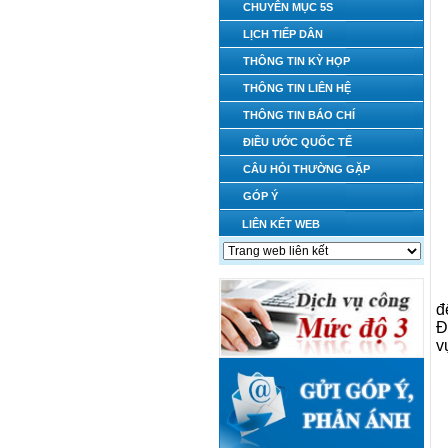
CHUYÊN MỤC 5S
LỊCH TIẾP DÂN
THÔNG TIN KỲ HỌP
THÔNG TIN LIÊN HỆ
THÔNG TIN BÁO CHÍ
ĐIỀU ƯỚC QUỐC TẾ
CÂU HỎI THƯỜNG GẶP
GÓP Ý
LIÊN KẾT WEB
đ
Đ
v