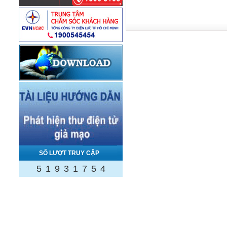
SỐ LƯỢT TRUY CẬP
5
1
9
3
1
7
5
4