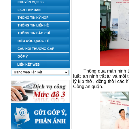
CHUYÊN MỤC 5S
LỊCH TIẾP DÂN
THÔNG TIN KỲ HỌP
THÔNG TIN LIÊN HỆ
THÔNG TIN BÁO CHÍ
ĐIỀU ƯỚC QUỐC TẾ
CÂU HỎI THƯỜNG GẶP
GÓP Ý
LIÊN KẾT WEB
Thông qua màn hình t
luật, an ninh trật tự và mô
lý kịp thời, đồng thời các
Công an quận.