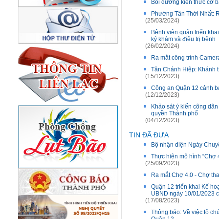
Bồi dưỡng kiến thức cơ b
Phường Tân Thới Nhất: R
(25/03/2024)
Bệnh viện quận triển kha
ký khám và điều trị bệnh
(26/02/2024)
Ra mắt công trình Camera
Tân Chánh Hiệp: Khánh t
(15/12/2023)
Công an Quận 12 cảnh báo
(12/12/2023)
Khảo sát ý kiến công dân
quyền Thành phố
(04/12/2023)
TIN ĐÃ ĐƯA
Bộ nhận diện Ngày Chuyể
Thực hiện mô hình “Chợ
(25/09/2023)
Ra mắt Chợ 4.0 - Chợ tha
Quận 12 triển khai Kế ho
UBND ngày 10/01/2023 c
(17/08/2023)
Thông báo: Về việc tổ ch