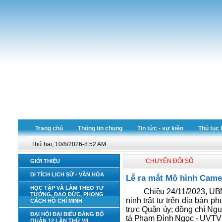
Trang chủ
Thông tin chung
Tin tức - sự kiện
Thủ tục 
Thứ hai, 10/8/2026-8:52 AM
CHUYỂN ĐỔI SỐ
GIỚI THIỆU
DI TÍCH LỊCH SỬ - VĂN HÓA
Lễ ra mắt Mô hình Camer
HỌC TẬP VÀ LÀM THEO TƯ
Chiều 24/11/2023, UB
TƯỞNG, ĐẠO ĐỨC, PHONG
ninh trật tự trên địa bàn 
CÁCH HỒ CHÍ MINH
trực Quận ủy; đồng chí N
ĐẠI HỘI ĐẠI BIỂU ĐẢNG BỘ
tá Phạm Đình Ngọc - UVTV
QUẬN 12 LẦN THỨ VII