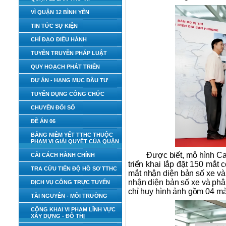
VÌ QUẬN 12 BÌNH YÊN
TIN TỨC SỰ KIỆN
CHỈ ĐẠO ĐIỀU HÀNH
TUYÊN TRUYỀN PHÁP LUẬT
QUY HOẠCH PHÁT TRIỂN
DỰ ÁN - HẠNG MỤC ĐẦU TƯ
TUYỂN DỤNG CÔNG CHỨC
CHUYỂN ĐỔI SỐ
ĐỀ ÁN 06
BẢNG NIÊM YẾT TTHC THUỘC
PHẠM VI GIẢI QUYẾT CỦA QUẬN
Được biết, mô hình Ca
CẢI CÁCH HÀNH CHÍNH
triển khai lắp đặt 150 mắt
TRA CỨU TIẾN ĐỘ HỒ SƠ TTHC
mắt nhận diện bản số xe và
nhận diện bản số xe và phâ
DỊCH VỤ CÔNG TRỰC TUYẾN
chỉ huy hình ảnh gồm 04 màn
TÀI NGUYÊN - MÔI TRƯỜNG
CÔNG KHAI VI PHẠM LĨNH VỰC
XÂY DỰNG - ĐÔ THỊ