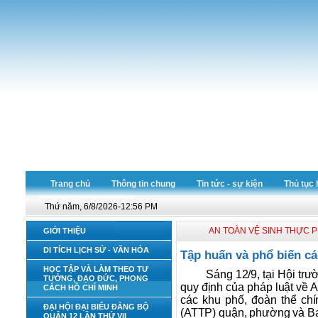
Trang chủ
Thông tin chung
Tin tức - sự kiện
Thủ tục 
Thứ năm, 6/8/2026-12:56 PM
AN TOÀN VỆ SINH THỰC 
GIỚI THIỆU
DI TÍCH LỊCH SỬ - VĂN HÓA
Tập huấn và phổ biến c
HỌC TẬP VÀ LÀM THEO TƯ
Sáng 12/9, tại Hội tr
TƯỞNG, ĐẠO ĐỨC, PHONG
quy định của pháp luật về 
CÁCH HỒ CHÍ MINH
các khu phố, đoàn thể chí
ĐẠI HỘI ĐẠI BIỂU ĐẢNG BỘ
(ATTP) quận, phường và Ba
QUẬN 12 LẦN THỨ VII