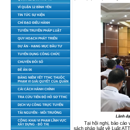
VÌ QUẬN 12 BÌNH YÊN
TIN TỨC SỰ KIỆN
CHỈ ĐẠO ĐIỀU HÀNH
TUYÊN TRUYỀN PHÁP LUẬT
QUY HOẠCH PHÁT TRIỂN
DỰ ÁN - HẠNG MỤC ĐẦU TƯ
TUYỂN DỤNG CÔNG CHỨC
CHUYỂN ĐỔI SỐ
ĐỀ ÁN 06
BẢNG NIÊM YẾT TTHC THUỘC
PHẠM VI GIẢI QUYẾT CỦA QUẬN
CẢI CÁCH HÀNH CHÍNH
TRA CỨU TIẾN ĐỘ HỒ SƠ TTHC
DỊCH VỤ CÔNG TRỰC TUYẾN
TÀI NGUYÊN - MÔI TRƯỜNG
Lãnh đạ
CÔNG KHAI VI PHẠM LĨNH VỰC
Tại hội nghị, báo cáo
XÂY DỰNG - ĐÔ THỊ
sách pháp luật về Luật ATT