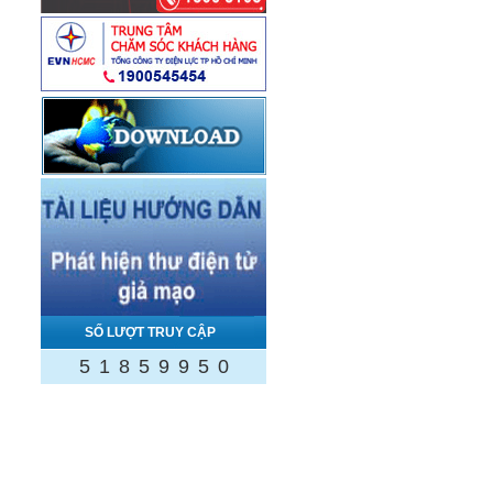
SỐ LƯỢT TRUY CẬP
5
1
8
5
9
9
5
0