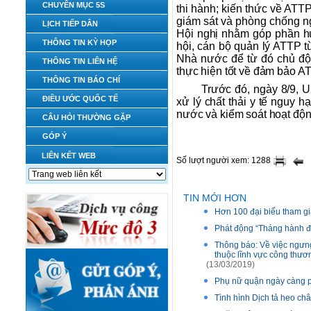
CHUYÊN MỤC 5S
thi hành; kiến thức về ATT
giám sát và phòng chống n
LỊCH TIẾP DÂN
Hội nghị nhằm góp phần hư
THÔNG TIN KỲ HỌP
hội, cán bộ quản lý ATTP 
Nhà nước để từ đó chủ độ
THÔNG TIN LIÊN HỆ
thực hiện tốt về đảm bảo A
THÔNG TIN BÁO CHÍ
Trước đó, ngày 8/9, 
ĐIỀU ƯỚC QUỐC TẾ
xử lý chất thải y tế nguy 
nước và kiểm soát hoạt động 
CÂU HỎI THƯỜNG GẶP
GÓP Ý
LIÊN KẾT WEB
Số lượt người xem: 1288
TIN MỚI HƠN
Hơn 100 đại biểu tham gi
Phát động “Tháng hành đ
Thông báo: Về việc ngưng
thuộc lĩnh vực công thươ
(13/03/2019)
Phụ nữ quận ngày càng ph
Tình hình Dịch tả heo ch