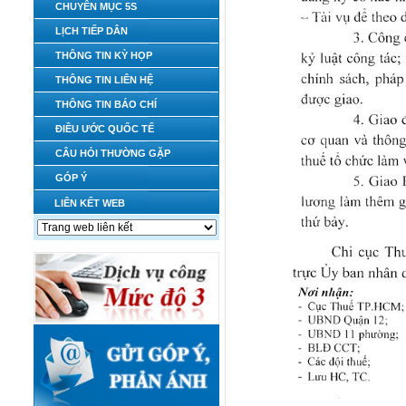
CHUYÊN MỤC 5S
LỊCH TIẾP DÂN
THÔNG TIN KỲ HỌP
THÔNG TIN LIÊN HỆ
THÔNG TIN BÁO CHÍ
ĐIỀU ƯỚC QUỐC TẾ
CÂU HỎI THƯỜNG GẶP
GÓP Ý
LIÊN KẾT WEB