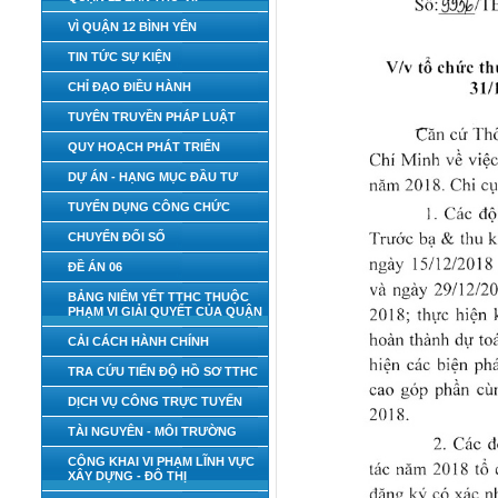
VÌ QUẬN 12 BÌNH YÊN
TIN TỨC SỰ KIỆN
CHỈ ĐẠO ĐIỀU HÀNH
TUYÊN TRUYỀN PHÁP LUẬT
QUY HOẠCH PHÁT TRIỂN
DỰ ÁN - HẠNG MỤC ĐẦU TƯ
TUYỂN DỤNG CÔNG CHỨC
CHUYỂN ĐỔI SỐ
ĐỀ ÁN 06
BẢNG NIÊM YẾT TTHC THUỘC
PHẠM VI GIẢI QUYẾT CỦA QUẬN
CẢI CÁCH HÀNH CHÍNH
TRA CỨU TIẾN ĐỘ HỒ SƠ TTHC
DỊCH VỤ CÔNG TRỰC TUYẾN
TÀI NGUYÊN - MÔI TRƯỜNG
CÔNG KHAI VI PHẠM LĨNH VỰC
XÂY DỰNG - ĐÔ THỊ