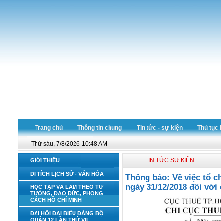
Trang chủ
Thông tin chung
Tin tức - sự kiện
Thủ tục 
Thứ sáu, 7/8/2026-10:48 AM
TIN TỨC SỰ KIỆN
GIỚI THIỆU
DI TÍCH LỊCH SỬ - VĂN HÓA
Thông báo: Về việc tổ c
ngày 31/12/2018 đối với
HỌC TẬP VÀ LÀM THEO TƯ
TƯỞNG, ĐẠO ĐỨC, PHONG
CÁCH HỒ CHÍ MINH
ĐẠI HỘI ĐẠI BIỂU ĐẢNG BỘ
QUẬN 12 LẦN THỨ VII