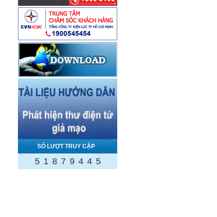
SỐ LƯỢT TRUY CẬP
5
1
8
7
9
4
4
5