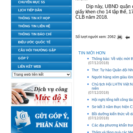
CHUYÊN MỤC 5S
Dịp này, UBND quận đ
LỊCH TIẾP DÂN
giấy khen cho 14 tập thể, 
CLB năm 2018.
THÔNG TIN KỲ HỌP
THÔNG TIN LIÊN HỆ
THÔNG TIN BÁO CHÍ
Số lượt người xem: 2062
ĐIỀU ƯỚC QUỐC TẾ
CÂU HỎI THƯỜNG GẶP
TIN MỚI HƠN
GÓP Ý
Thông báo: Về việc mời t
(07/12/2018)
LIÊN KẾT WEB
Thơ: Tự hào Quân đội N
Người hàng xóm giàu lòn
Chủ tịch Hội LHTN Việt 
niên
(07/12/2018)
Hội nghị tổng kết công 
Sơ kết 3 năm thực hiện 
Bồi dưỡng kiến thức về d
(07/12/2018)
Các địa phương khẩn trư
Thăm và tặng quà các M