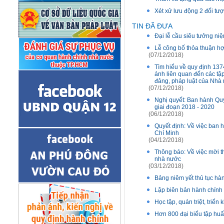
Xét xử lưu động 2 đối tư
TIN ĐÃ ĐƯA
Đại lễ cầu siêu tưởng niệ
Lễ công bố thỏa thuận h
(07/12/2018)
Tìm hiểu về quy định 137
ánh liên quan đến các tập
đảng, pháp luật của Nhà
(07/12/2018)
Nghị quyết: Ban hành Quy
giai đoạn 2018 - 2020
(06/12/2018)
Quyết định: Về việc ban h
Chí Minh
(04/12/2018)
Thông báo: Về việc mời th
nhà nước
(03/12/2018)
Bảng niêm yết thủ tục hà
Lập biên bản hành chính n
Học tập, quán triệt, triể
Hơn 800 đại biểu tập huấ