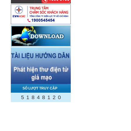
SỐ LƯỢT TRUY CẬP
5
1
8
4
8
1
2
0