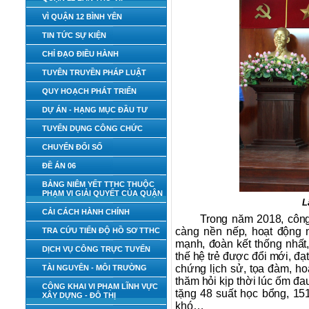
VÌ QUẬN 12 BÌNH YÊN
TIN TỨC SỰ KIỆN
CHỈ ĐẠO ĐIỀU HÀNH
TUYÊN TRUYỀN PHÁP LUẬT
QUY HOẠCH PHÁT TRIỂN
DỰ ÁN - HẠNG MỤC ĐẦU TƯ
TUYỂN DỤNG CÔNG CHỨC
CHUYỂN ĐỔI SỐ
ĐỀ ÁN 06
BẢNG NIÊM YẾT TTHC THUỘC
PHẠM VI GIẢI QUYẾT CỦA QUẬN
L
CẢI CÁCH HÀNH CHÍNH
Trong năm 2018, công
càng nền nếp, hoạt động
TRA CỨU TIẾN ĐỘ HỒ SƠ TTHC
mạnh, đoàn kết thống nhất
DỊCH VỤ CÔNG TRỰC TUYẾN
thế hệ trẻ được đổi mới, đạ
chứng lịch sử, tọa đàm, ho
TÀI NGUYÊN - MÔI TRƯỜNG
thăm hỏi kịp thời lúc ốm đ
CÔNG KHAI VI PHẠM LĨNH VỰC
tặng 48 suất học bổng, 15
XÂY DỰNG - ĐÔ THỊ
khó…