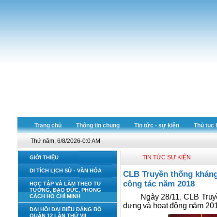
Trang chủ
Thông tin chung
Tin tức - sự kiện
Thủ tục 
Thứ năm, 6/8/2026-0:0 AM
TIN TỨC SỰ KIỆN
GIỚI THIỆU
DI TÍCH LỊCH SỬ - VĂN HÓA
CLB Truyền thống kháng
công tác năm 2018
HỌC TẬP VÀ LÀM THEO TƯ
TƯỞNG, ĐẠO ĐỨC, PHONG
Ngày 28/11, CLB Truyề
CÁCH HỒ CHÍ MINH
dựng và hoạt động năm 201
ĐẠI HỘI ĐẠI BIỂU ĐẢNG BỘ
QUẬN 12 LẦN THỨ VII