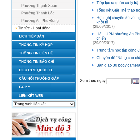
Tiếp tục ra quân xử lý trậ
Phường Thạnh Xuân
Tổng kết Giải Thể thao h
Phường Thạnh Lộc
Hội nghị chuyên đề về thự
Phường An Phú Đông
khởi tố
(29/09/2017)
Tin tức - Hoạt động
Hội LHPN phường An Phú 
LỊCH TIẾP DÂN
chiến
(29/09/2017)
THÔNG TIN KỲ HỌP
Trung tâm học tập cộng 
THÔNG TIN LIÊN HỆ
Chuyên đề “Nâng cao chấ
THÔNG TIN BÁO CHÍ
Bàn giao 30 body camer
ĐIỀU ƯỚC QUỐC TẾ
CÂU HỎI THƯỜNG GẶP
Xem theo ngày
GÓP Ý
LIÊN KẾT WEB