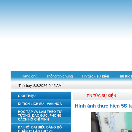
Trang chủ
Thông tin chung
Tin tức - sự kiện
Thủ tục 
Thứ bảy, 8/8/2026-0:45 AM
TIN TỨC SỰ KIỆN
GIỚI THIỆU
DI TÍCH LỊCH SỬ - VĂN HÓA
Hình ảnh thực hiện 5S t
HỌC TẬP VÀ LÀM THEO TƯ
TƯỞNG, ĐẠO ĐỨC, PHONG
CÁCH HỒ CHÍ MINH
ĐẠI HỘI ĐẠI BIỂU ĐẢNG BỘ
QUẬN 12 LẦN THỨ VII