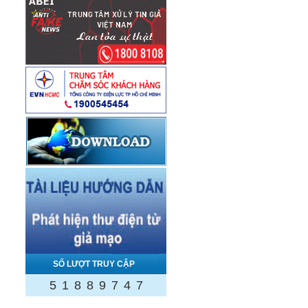
SỐ LƯỢT TRUY CẬP
5
1
8
8
9
7
4
7