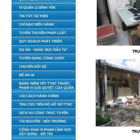
VÌ QUẬN 12 BÌNH YÊN
TIN TỨC SỰ KIỆN
CHỈ ĐẠO ĐIỀU HÀNH
TUYÊN TRUYỀN PHÁP LUẬT
QUY HOẠCH PHÁT TRIỂN
DỰ ÁN - HẠNG MỤC ĐẦU TƯ
TUYỂN DỤNG CÔNG CHỨC
CHUYỂN ĐỔI SỐ
ĐỀ ÁN 06
BẢNG NIÊM YẾT TTHC THUỘC
PHẠM VI GIẢI QUYẾT CỦA QUẬN
CẢI CÁCH HÀNH CHÍNH
TRA CỨU TIẾN ĐỘ HỒ SƠ TTHC
DỊCH VỤ CÔNG TRỰC TUYẾN
TÀI NGUYÊN - MÔI TRƯỜNG
CÔNG KHAI VI PHẠM LĨNH VỰC
XÂY DỰNG - ĐÔ THỊ