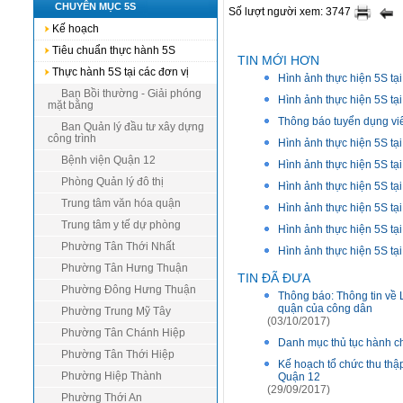
CHUYÊN MỤC 5S
Số lượt người xem: 3747
Kế hoạch
Tiêu chuẩn thực hành 5S
TIN MỚI HƠN
Thực hành 5S tại các đơn vị
Hình ảnh thực hiện 5S t
Ban Bồi thường - Giải phóng
Hình ảnh thực hiện 5S tạ
mặt bằng
Thông báo tuyển dụng vi
Ban Quản lý đầu tư xây dựng
công trình
Hình ảnh thực hiện 5S 
Bệnh viện Quận 12
Hình ảnh thực hiện 5S t
Phòng Quản lý đô thị
Hình ảnh thực hiện 5S 
Trung tâm văn hóa quận
Hình ảnh thực hiện 5S tạ
Trung tâm y tế dự phòng
Hình ảnh thực hiện 5S tạ
Phường Tân Thới Nhất
Hình ảnh thực hiện 5S tạ
Phường Tân Hưng Thuận
TIN ĐÃ ĐƯA
Phường Đông Hưng Thuận
Thông báo: Thông tin về
quận của công dân
Phường Trung Mỹ Tây
(03/10/2017)
Phường Tân Chánh Hiệp
Danh mục thủ tục hành ch
Phường Tân Thới Hiệp
Kế hoạch tổ chức thu thậ
Phường Hiệp Thành
Quận 12
(29/09/2017)
Phường Thới An