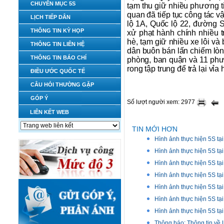
CHUYÊN MỤC 5S
tạm thu giữ nhiều phương ti
quan đã tiếp tục công tác v
LỊCH TIẾP DÂN
lộ 1A, Quốc lộ 22, đường 
THÔNG TIN KỲ HỌP
xử phạt hành chính nhiều 
hè, tạm giữ nhiều xe lôi và
THÔNG TIN LIÊN HỆ
dân buôn bán lấn chiếm lòn
THÔNG TIN BÁO CHÍ
phòng, ban quận và 11 ph
rong tập trung để trả lại vỉ
ĐIỀU ƯỚC QUỐC TẾ
CÂU HỎI THƯỜNG GẶP
GÓP Ý
Số lượt người xem: 2977
LIÊN KẾT WEB
TIN MỚI HƠN
Hình ảnh thực hiện 5S t
Hình ảnh thực hiện 5S 
Hình ảnh thực hiện 5S tạ
Hình ảnh thực hiện 5S tạ
Hình ảnh thực hiện 5S tạ
Hình ảnh thực hiện 5S tạ
Hình ảnh thực hiện 5S tạ
Thông báo: Thông tin về