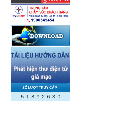
SỐ LƯỢT TRUY CẬP
5
1
8
9
2
6
3
0