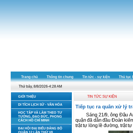
Trang chủ
Thông tin chung
Tin tức - sự kiện
Thủ tục 
Thứ bảy, 8/8/2026-4:28 AM
TIN TỨC SỰ KIỆN
GIỚI THIỆU
DI TÍCH LỊCH SỬ - VĂN HÓA
Tiếp tục ra quân xử lý t
HỌC TẬP VÀ LÀM THEO TƯ
Sáng 21/9, ông Đậu A
TƯỞNG, ĐẠO ĐỨC, PHONG
quận đã dẫn đầu Đoàn kiểm t
CÁCH HỒ CHÍ MINH
trật tự lòng lề đường, trật 
ĐẠI HỘI ĐẠI BIỂU ĐẢNG BỘ
QUẬN 12 LẦN THỨ VII