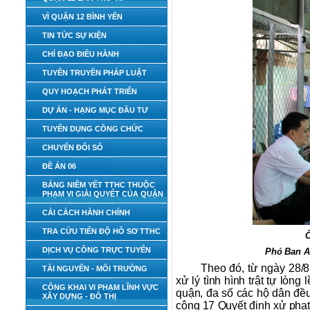
VÌ QUẬN 12 BÌNH YÊN
TIN TỨC SỰ KIỆN
CHỈ ĐẠO ĐIỀU HÀNH
TUYÊN TRUYỀN PHÁP LUẬT
QUY HOẠCH PHÁT TRIỂN
DỰ ÁN - HẠNG MỤC ĐẦU TƯ
TUYỂN DỤNG CÔNG CHỨC
CHUYỂN ĐỔI SỐ
ĐỀ ÁN 06
BẢNG NIÊM YẾT TTHC THUỘC
PHẠM VI GIẢI QUYẾT CỦA QUẬN
CẢI CÁCH HÀNH CHÍNH
TRA CỨU TIẾN ĐỘ HỒ SƠ TTHC
Ô
DỊCH VỤ CÔNG TRỰC TUYẾN
Phó Ban An
Theo đó, từ ngày 28/8
TÀI NGUYÊN - MÔI TRƯỜNG
xử lý tình hình trật tự lòng
CÔNG KHAI VI PHẠM LĨNH VỰC
quận, đa số các hộ dân đều
XÂY DỰNG - ĐÔ THỊ
cộng 17 Quyết định xử phạt