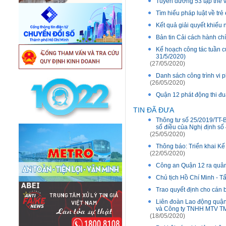
Tuyên dương 53 tập thể và
Tìm hiểu pháp luật về trẻ
Kết quả giải quyết khiếu
Bản tin Cải cách hành c
Kế hoạch công tác tuần c
31/5/2020)
(27/05/2020)
Danh sách công trình vi
(26/05/2020)
Quận 12 phát động thi đ
TIN ĐÃ ĐƯA
Thông tư số 25/2019/TT-B
số điều của Nghị định s
(25/05/2020)
Thông báo: Triển khai Kế
(22/05/2020)
Công an Quận 12 ra quân 
Chủ tịch Hồ Chí Minh -
Trao quyết định cho cán 
Liên đoàn Lao động quận
và Công ty TNHH MTV T
(18/05/2020)