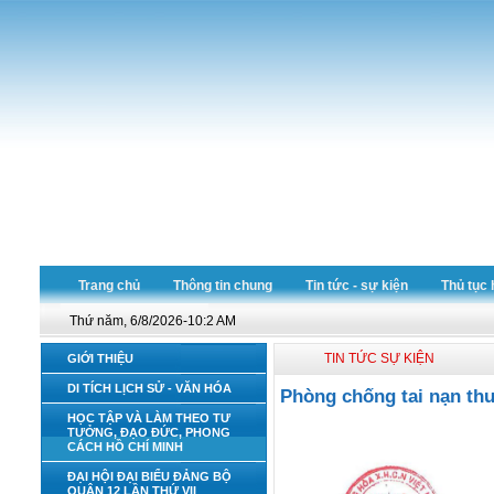
Trang chủ
Thông tin chung
Tin tức - sự kiện
Thủ tục 
Thứ năm, 6/8/2026-10:2 AM
TIN TỨC SỰ KIỆN
GIỚI THIỆU
DI TÍCH LỊCH SỬ - VĂN HÓA
Phòng chống tai nạn thư
HỌC TẬP VÀ LÀM THEO TƯ
TƯỞNG, ĐẠO ĐỨC, PHONG
CÁCH HỒ CHÍ MINH
ĐẠI HỘI ĐẠI BIỂU ĐẢNG BỘ
QUẬN 12 LẦN THỨ VII