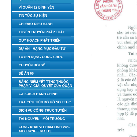
VÌ QUẬN 12 BÌNH YÊN
TIN TỨC SỰ KIỆN
CHỈ ĐẠO ĐIỀU HÀNH
TUYÊN TRUYỀN PHÁP LUẬT
QUY HOẠCH PHÁT TRIỂN
DỰ ÁN - HẠNG MỤC ĐẦU TƯ
TUYỂN DỤNG CÔNG CHỨC
CHUYỂN ĐỔI SỐ
ĐỀ ÁN 06
BẢNG NIÊM YẾT TTHC THUỘC
PHẠM VI GIẢI QUYẾT CỦA QUẬN
CẢI CÁCH HÀNH CHÍNH
TRA CỨU TIẾN ĐỘ HỒ SƠ TTHC
DỊCH VỤ CÔNG TRỰC TUYẾN
TÀI NGUYÊN - MÔI TRƯỜNG
CÔNG KHAI VI PHẠM LĨNH VỰC
XÂY DỰNG - ĐÔ THỊ