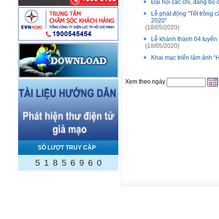
Đại hội các chi, đảng bộ
Lễ phát động "Tết trồng 
2020"
(18/05/2020)
Lễ khánh thành 04 tuyến 
(18/05/2020)
Khai mạc triển lãm ảnh “
Xem theo ngày
SỐ LƯỢT TRUY CẬP
5
1
8
5
6
9
6
0