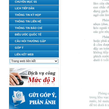
CHUYÊN MỤC 5S
LỊCH TIẾP DÂN
THÔNG TIN KỲ HỌP
THÔNG TIN LIÊN HỆ
THÔNG TIN BÁO CHÍ
ĐIỀU ƯỚC QUỐC TẾ
CÂU HỎI THƯỜNG GẶP
GÓP Ý
LIÊN KẾT WEB