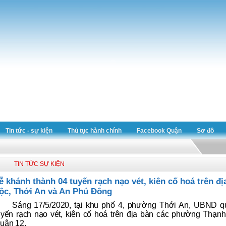
Tin tức - sự kiện
Thủ tục hành chính
Facebook Quận
Sơ đồ
TIN TỨC SỰ KIỆN
ễ khánh thành 04 tuyến rạch nạo vét, kiên cố hoá trên 
ộc, Thới An và An Phú Đông
Sáng 17/5/2020, tại khu phố 4, phường Thới An, UBND q
uyến rạch nạo vét, kiên cố hoá trên địa bàn các phường Thạn
uận 12.