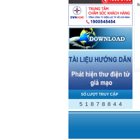
X
SỐ LƯỢT TRUY CẬP
5
1
8
7
8
8
4
4