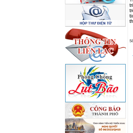
t
t
t
t
S