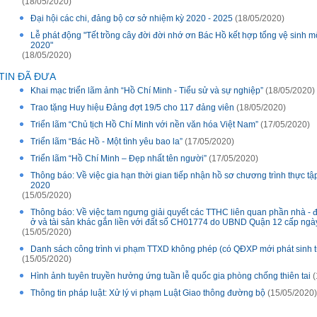
(18/05/2020)
Đại hội các chi, đảng bộ cơ sở nhiệm kỳ 2020 - 2025
(18/05/2020)
Lễ phát động "Tết trồng cây đời đời nhớ ơn Bác Hồ kết hợp tổng vệ sinh 
2020"
(18/05/2020)
TIN ĐÃ ĐƯA
Khai mạc triển lãm ảnh “Hồ Chí Minh - Tiểu sử và sự nghiệp”
(18/05/2020)
Trao tặng Huy hiệu Đảng đợt 19/5 cho 117 đảng viên
(18/05/2020)
Triển lãm “Chủ tịch Hồ Chí Minh với nền văn hóa Việt Nam”
(17/05/2020)
Triển lãm “Bác Hồ - Một tình yêu bao la”
(17/05/2020)
Triển lãm “Hồ Chí Minh – Đẹp nhất tên người”
(17/05/2020)
Thông báo: Về việc gia hạn thời gian tiếp nhận hồ sơ chương trình thực tậ
2020
(15/05/2020)
Thông báo: Về việc tam ngưng giải quyết các TTHC liên quan phần nhà 
ở và tài sản khác gắn liền với đất số CH01774 do UBND Quận 12 cấp ngà
(15/05/2020)
Danh sách công trình vi phạm TTXD không phép (có QĐXP mới phát sinh t
(15/05/2020)
Hình ảnh tuyên truyền hưởng ứng tuần lễ quốc gia phòng chống thiên tai
(
Thông tin pháp luật: Xử lý vi phạm Luật Giao thông đường bộ
(15/05/2020)