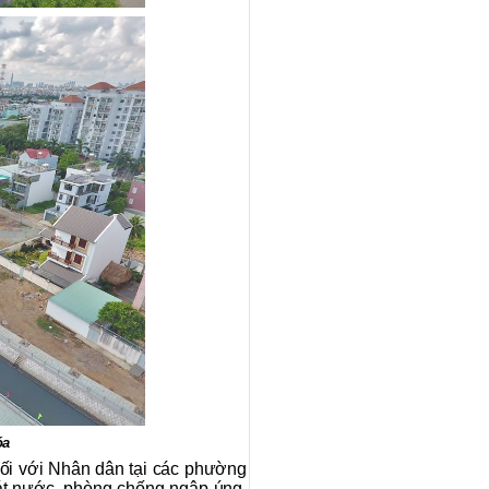
óa
đối với Nhân dân tại các phường
át nước, phòng chống ngập úng,