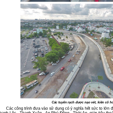
Các tuyến rạch được nạo vét, kiên cố h
Các công trình đưa vào sử dụng có ý nghĩa hết sức to lớn 
hạnh Lộc - Thanh Xuân - An Phú Đông - Thới An, giúp tiêu tho