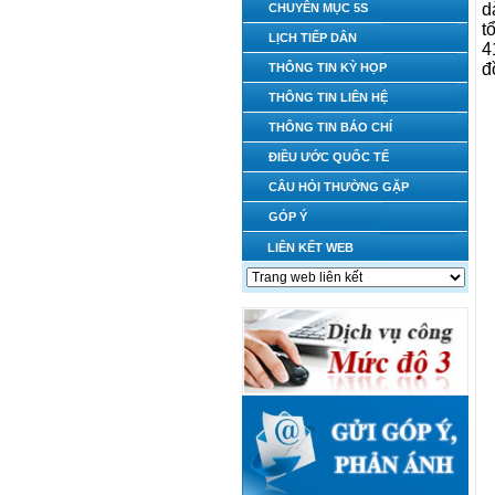
d
CHUYÊN MỤC 5S
t
LỊCH TIẾP DÂN
4
đ
THÔNG TIN KỲ HỌP
THÔNG TIN LIÊN HỆ
THÔNG TIN BÁO CHÍ
ĐIỀU ƯỚC QUỐC TẾ
CÂU HỎI THƯỜNG GẶP
GÓP Ý
LIÊN KẾT WEB