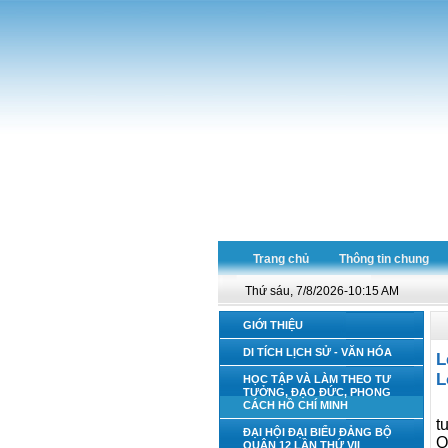
Trang chủ
Thông tin chung
Thứ sáu, 7/8/2026-10:15 AM
GIỚI THIỆU
DI TÍCH LỊCH SỬ - VĂN HÓA
L
L
HỌC TẬP VÀ LÀM THEO TƯ
TƯỞNG, ĐẠO ĐỨC, PHONG
CÁCH HỒ CHÍ MINH
t
ĐẠI HỘI ĐẠI BIỂU ĐẢNG BỘ
Q
QUẬN 12 LẦN THỨ VII