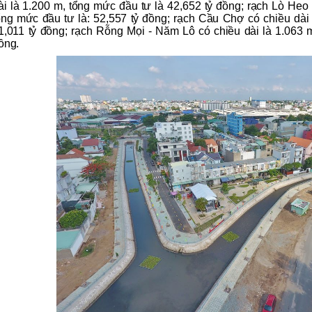
ài là 1.200 m, tổng mức đầu tư là 42,652 tỷ đồng; rạch Lò Heo 
ổng mức đầu tư là: 52,557 tỷ đồng; rạch Cầu Chợ có chiều dài 
1,011 tỷ đồng; rạch Rỗng Mọi - Năm Lô có chiều dài là 1.063 m
ồng.