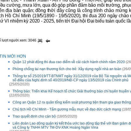
riều cường, mưa lớn, qua đó góp phần đảm bảo môi trường, phục
rên địa bàn quận; đồng thời đây cũng là công trình chào mừng
ịch Hồ Chí Minh (19/5/1890 - 19/5/2020), thi đua 200 ngày chà
hứ VI nhiệm kỳ 2020 - 2025, tiến tới Đại hội Đại biểu toàn quốc lầ
ố lượt người xem: 3046
TIN MỚI HƠN
Quận 12 phát động thi đua cao điểm về cải cách hành chính năm 2020
(26
Phòng chống tai nạn thương tích cho trẻ: Xây dựng ngôi nhà an toàn
(26/0
Thông tư số 25/2019/TT-BTNMT ngày 31/12/2019 của Bộ Tài nguyên và Môi 
số điều của Nghị định số 40/2019/NĐ-CP ngày 13/5/2019 của Chính phủ
(25/05/2020)
Thông báo: Triển khai Kế hoạch tổ chức Giải thưởng báo chí tuyên truyền 
(22/05/2020)
Công an Quận 12 ra quân tổng kiểm soát phương tiện tham gia giao thông
Chủ tịch Hồ Chí Minh - Tấm gương mẫu mực về đạo đức cách mạng
(18/0
Trao quyết định cho cán bộ
(18/05/2020)
Liên đoàn Lao động quận ký kết thỏa ước lao động tập thể với Ban giám
và Công ty TNHH MTV TM-DV-XNK Hoàng Ngân Vina