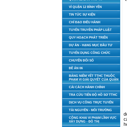
VÌ QUẬN 12 BÌNH YÊN
TIN TỨC SỰ KIỆN
CHỈ ĐẠO ĐIỀU HÀNH
TUYÊN TRUYỀN PHÁP LUẬT
QUY HOẠCH PHÁT TRIỂN
DỰ ÁN - HẠNG MỤC ĐẦU TƯ
TUYỂN DỤNG CÔNG CHỨC
CHUYỂN ĐỔI SỐ
ĐỀ ÁN 06
BẢNG NIÊM YẾT TTHC THUỘC
PHẠM VI GIẢI QUYẾT CỦA QUẬN
CẢI CÁCH HÀNH CHÍNH
TRA CỨU TIẾN ĐỘ HỒ SƠ TTHC
DỊCH VỤ CÔNG TRỰC TUYẾN
TÀI NGUYÊN - MÔI TRƯỜNG
d
CÔNG KHAI VI PHẠM LĨNH VỰC
c
XÂY DỰNG - ĐÔ THỊ
h