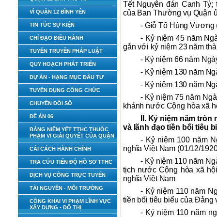
Tết Nguyên đán Canh Tý; 
VÌ QUẬN 12 BÌNH YÊN
của Ban Thường vụ Quận ủ
- Giỗ Tổ Hùng Vương (
TIN TỨC SỰ KIỆN
- Kỷ niệm 45 năm Ngà
CHỈ ĐẠO ĐIỀU HÀNH
gắn với kỷ niệm 23 năm thà
TUYÊN TRUYỀN PHÁP LUẬT
- Kỷ niệm 66 năm Ngày
QUY HOẠCH PHÁT TRIỂN
- Kỷ niệm 130 năm Ngà
DỰ ÁN - HẠNG MỤC ĐẦU TƯ
- Kỷ niệm 130 năm Ngà
TUYỂN DỤNG CÔNG CHỨC
- Kỷ niệm 75 năm Ngà
CHUYỂN ĐỔI SỐ
khánh nước Cộng hòa xã hội
ĐỀ ÁN 06
II. Kỷ niệm năm tròn
và lãnh đạo tiền bối tiêu b
BẢNG NIÊM YẾT TTHC THUỘC
PHẠM VI GIẢI QUYẾT CỦA QUẬN
- Kỷ niệm 100 năm N
nghĩa Việt Nam (01/12/1920
CẢI CÁCH HÀNH CHÍNH
- Kỷ niệm 110 năm Ng
TRA CỨU TIẾN ĐỘ HỒ SƠ TTHC
tịch nước Cộng hòa xã hộ
DỊCH VỤ CÔNG TRỰC TUYẾN
nghĩa Việt Nam
TÀI NGUYÊN - MÔI TRƯỜNG
- Kỷ niệm 110 năm Ngà
tiền bối tiêu biểu của Đản
CÔNG KHAI VI PHẠM LĨNH VỰC
XÂY DỰNG - ĐÔ THỊ
- Kỷ niệm 110 năm ngà