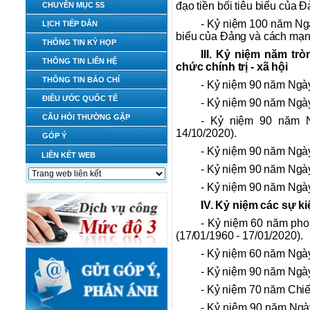
đạo tiền bối tiêu biểu của
CHUYÊN MỤC 5S
- Kỷ niệm 100 năm Ngày
LỊCH TIẾP DÂN
biểu của Đảng và cách mạ
THÔNG TIN KỲ HỌP
III. Kỷ niệm năm tr
THÔNG TIN LIÊN HỆ
chức chính trị - xã hội
THÔNG TIN BÁO CHÍ
- Kỷ niệm 90 năm Ngày
ĐIỀU ƯỚC QUỐC TẾ
- Kỷ niệm 90 năm Ngày
CÂU HỎI THƯỜNG GẶP
- Kỷ niệm 90 năm N
14/10/2020).
GÓP Ý
- Kỷ niệm 90 năm Ngày
LIÊN KẾT WEB
- Kỷ niệm 90 năm Ngày
- Kỷ niệm 90 năm Ngày
IV. Kỷ niệm các sự k
- Kỷ niệm 60 năm pho
(17/01/1960 - 17/01/2020).
- Kỷ niệm 60 năm Ngày
- Kỷ niệm 90 năm Ngày
- Kỷ niệm 70 năm Chiế
- Kỷ niệm 90 năm Ngày