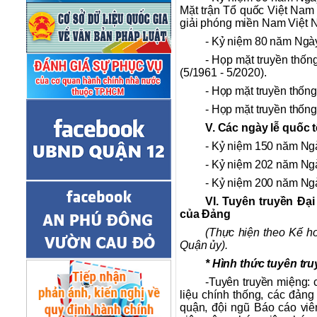
Mặt trận Tổ quốc Việt Nam 
giải phóng miền Nam Việt N
- Kỷ niệm 80 năm Ngày
- Họp mặt truyền thốn
(5/1961 - 5/2020).
- Họp mặt truyền thốn
- Họp mặt truyền thốn
V. Các ngày lễ quốc t
- Kỷ niệm 150 năm Ngày
- Kỷ niệm 202 năm Ngà
- Kỷ niệm 200 năm Ngà
VI. Tuyên truyền Đại
của Đảng
(Thực hiện theo Kế 
Quận ủy).
* Hình thức tuyên tr
-Tuyên truyền miệng: 
liệu chính thống, các đảng
quận, đội ngũ Báo cáo viên