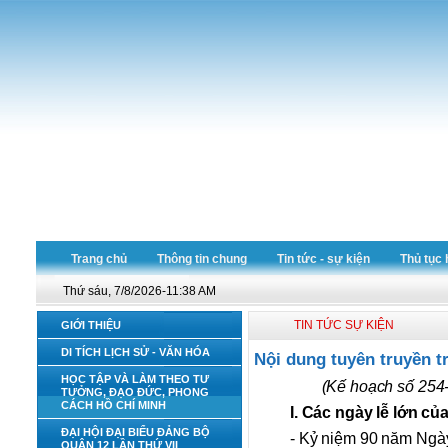
Trang chủ
Thông tin chung
Tin tức - sự kiện
Thủ tục 
Thứ sáu, 7/8/2026-11:38 AM
TIN TỨC SỰ KIỆN
GIỚI THIỆU
DI TÍCH LỊCH SỬ - VĂN HÓA
Nội dung tuyên truyền 
HỌC TẬP VÀ LÀM THEO TƯ
(Kế hoạch số 254
TƯỞNG, ĐẠO ĐỨC, PHONG
CÁCH HỒ CHÍ MINH
I. Các ngày lễ lớn củ
ĐẠI HỘI ĐẠI BIỂU ĐẢNG BỘ
- Kỷ niệm 90 năm Ngày
QUẬN 12 LẦN THỨ VII