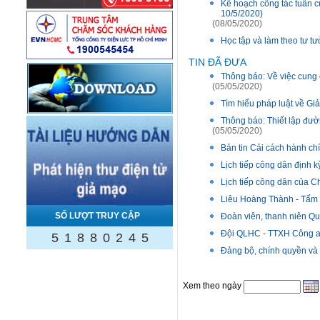
Kế hoạch công tác tuần c
10/5/2020)
(08/05/2020)
Học tập và làm theo tư t
TIN ĐÃ ĐƯA
Thông báo: Về việc cung 
(05/05/2020)
Tìm hiểu pháp luật về Giải
Thông báo: Thiết lập đư
(05/05/2020)
Bản tin Cải cách hành c
Lịch tiếp công dân định 
Lịch tiếp công dân của 
Liêu Hoàng Thành - Tấm 
SỐ LƯỢT TRUY CẬP
Đoàn viên, thanh niên Quậ
Đội QLHC - TTXH Công an 
5
1
8
8
0
2
4
5
Đảng bộ, chính quyền và 
Xem theo ngày