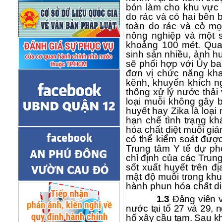
bón làm cho khu vực 
do rác và cỏ hai bên
toàn do rác và cỏ mọ
nông nghiệp và một s
khoảng 100 mét. Qua 
sinh sản nhiều, ảnh 
sẽ phối hợp với Ủy b
đơn vị chức năng kha
kênh, khuyến khích ng
thống xử lý nước thải 
loại muỗi không gây b
huyết hay Zika là loạ
hạn chế tình trạng kh
hóa chất diệt muỗi giả
có thể kiểm soát được
Trung tâm Y tế dự ph
chỉ định của các Trun
sốt xuất huyết trên đ
mật độ muỗi trong khu
hành phun hóa chất d
1.3
Đảng viên 
nước tại tổ 27 và 29,
hố xây cầu tạm. Sau kh