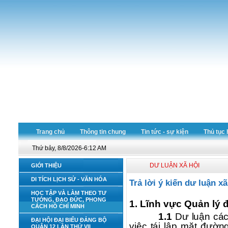
Trang chủ
Thông tin chung
Tin tức - sự kiện
Thủ tục 
Thứ bảy, 8/8/2026-6:12 AM
DƯ LUẬN XÃ HỘI
GIỚI THIỆU
DI TÍCH LỊCH SỬ - VĂN HÓA
Trả lời ý kiến dư luận x
HỌC TẬP VÀ LÀM THEO TƯ
TƯỞNG, ĐẠO ĐỨC, PHONG
1. Lĩnh vực Quản lý đ
CÁCH HỒ CHÍ MINH
1.1
Dư luận các
ĐẠI HỘI ĐẠI BIỂU ĐẢNG BỘ
việc tái lập mặt đườ
QUẬN 12 LẦN THỨ VII