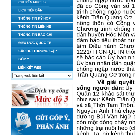
chống ngập nước thàn
CHUYÊN MỤC 5S
đã có Công văn số 
trình chống ngập nướ
LỊCH TIẾP DÂN
kênh Trần Quang Cơ. 
THÔNG TIN KỲ HỌP
nông thôn có Công 
THÔNG TIN LIÊN HỆ
Chương trình chống n
dân huyện Hóc Môn và
THÔNG TIN BÁO CHÍ
đảm bảo tiêu thoát n
ĐIỀU ƯỚC QUỐC TẾ
tâm Điều hành Chươ
1221/TTCN-QLTN thôn
CÂU HỎI THƯỜNG GẶP
sẽ báo cáo Ủy ban nhâ
GÓP Ý
Ủy ban nhân dân quận 
chống ngập nước thàn
LIÊN KẾT WEB
Trần Quang Cơ trong 
Về giải quyế
sống người dân:
Ủy 
Quận 12 khảo sát thự
như sau: Kênh Trần Q
và xã Thới Tam Thôn,
Nguyễn Ảnh Thủ chạy 
đường Bùi Văn Ngữ c
còn một dỏng chảy nh
những trại nuôi heo (
kênh. Tại bờ kênh th