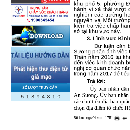
khu phố 5, phường Đ
hành vi xả thải vượt
nghiêm các trường hợ
nguyên và Môi trườn
kiểm tra việc chấp hà
sở tại khu vực này.
3. Lĩnh vực Kinh
Dư luận cán b
Sương phản ánh việc 
Thân năm 2016 tại kh
đến việc kinh doanh b
nghị cơ quan chức năn
trong năm 2017 để tiể
Trả lời:
SỐ LƯỢT TRUY CẬP
Ủy ban nhân dân 
An Sương. Ủy ban nhân 
5
1
8
9
4
8
1
0
các chợ trên địa bàn quậ
chọn địa điểm tổ chức 
Số lượt người xem: 1751