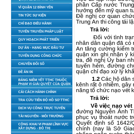
phần Cấp nước Trung
VÌ QUẬN 12 BÌNH YÊN
hưởng đến mỹ quan tu
Đề nghị cơ quan chứ
TIN TỨC SỰ KIỆN
Trung An thi công tái 
CHỈ ĐẠO ĐIỀU HÀNH
Trả lời:
TUYÊN TRUYỀN PHÁP LUẬT
Đối với tình t
QUY HOẠCH PHÁT TRIỂN
nhân dân quận đã có 
An tăng cường kiểm tr
DỰ ÁN - HẠNG MỤC ĐẦU TƯ
quận xin ghi nhận ý k
TUYỂN DỤNG CÔNG CHỨC
tra, đề nghị Ủy ban n
CHUYỂN ĐỔI SỐ
tuyến hẻm, đường chư
quận chỉ đạo xử lý kh
ĐỀ ÁN 06
1.2
Các hộ dân 
BẢNG NIÊM YẾT TTHC THUỘC
kênh rất ô nhiễm, gây 
PHẠM VI GIẢI QUYẾT CỦA QUẬN
năng tổ chức nạo vét 
CẢI CÁCH HÀNH CHÍNH
Trả lời:
TRA CỨU TIẾN ĐỘ HỒ SƠ TTHC
Về việc nạo vét
DỊCH VỤ CÔNG TRỰC TUYẾN
đường Nguyễn Ảnh Th
phục vụ thoát nước t
TÀI NGUYÊN - MÔI TRƯỜNG
Quyết định số 1642
CÔNG KHAI VI PHẠM LĨNH VỰC
chính (nay là Sở Gia
XÂY DỰNG - ĐÔ THỊ