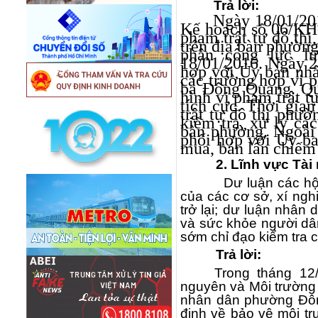
Trả lời:
Ngày 18/01/20
Kế hoạch số 06/KH-
phạm trật tự đô thị
trên địa bàn phườn
phân công lực l
18/01/2016. Ngày 22
hợp với Ủy ban nhâ
các trường hợp vi p
ba Đông Quang. Qua
hình vi phạm trật t
tích cực. Thời gia
trật tự đô thị phư
kiểm tra, xử lý cá
bàn phường. Ngoài 
phối hợp với Ủy ba
mua, bán lấn chiếm 
2. Lĩnh vực Tài
Dư luận các hộ
của các cơ sở, xí ngh
trở lại; dư luận nhân
và sức khỏe người dâ
sớm chỉ đạo kiểm tra c
Trả lời:
Trong tháng 12
nguyên và Môi trường
nhân dân phường Đông
định về bảo vệ môi tr