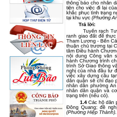
thông báo cho nhân dâ
tiện cho việc đi lại 
khắc phục tình trạng 
tại khu vực
(
Phường An
Trả lời:
Tuyến rạch Tư
ranh giao đất để thự
Tham Lương - Bến Cát
thuận chủ trương tại
tâm Điều hành Chương
nội dung Công văn 
hành Chương trình ch
trình Sở Giao thông v
nghị của nhà đầu tư 
việc xây dựng cầu tạ
dân quận sẽ chỉ đạo 
nhân dân phường An 
nhân dân quận và cơ
trạng trên (nếu có).
1.4
Các hộ dân p
Đông Quang; đề nghị 
(Phường Hiệp Thành)
.