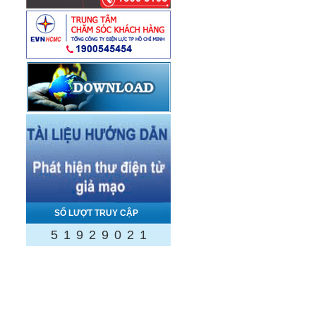
SỐ LƯỢT TRUY CẬP
5
1
9
2
9
0
2
1