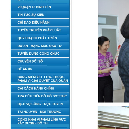
VÌ QUẬN 12 BÌNH YÊN
TIN TỨC SỰ KIỆN
CHỈ ĐẠO ĐIỀU HÀNH
TUYÊN TRUYỀN PHÁP LUẬT
QUY HOẠCH PHÁT TRIỂN
DỰ ÁN - HẠNG MỤC ĐẦU TƯ
TUYỂN DỤNG CÔNG CHỨC
CHUYỂN ĐỔI SỐ
ĐỀ ÁN 06
BẢNG NIÊM YẾT TTHC THUỘC
PHẠM VI GIẢI QUYẾT CỦA QUẬN
CẢI CÁCH HÀNH CHÍNH
TRA CỨU TIẾN ĐỘ HỒ SƠ TTHC
DỊCH VỤ CÔNG TRỰC TUYẾN
TÀI NGUYÊN - MÔI TRƯỜNG
CÔNG KHAI VI PHẠM LĨNH VỰC
XÂY DỰNG - ĐÔ THỊ