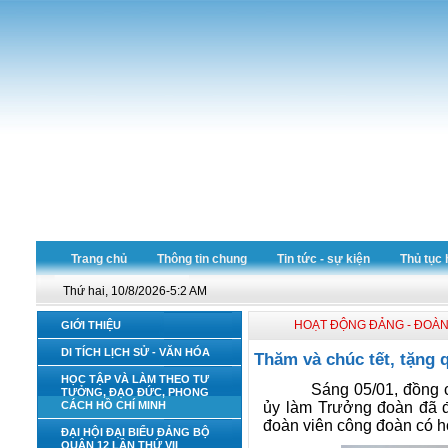
Trang chủ
Thông tin chung
Tin tức - sự kiện
Thủ tục 
Thứ hai, 10/8/2026-5:2 AM
HOẠT ĐỘNG ĐẢNG - ĐOÀN
GIỚI THIỆU
DI TÍCH LỊCH SỬ - VĂN HÓA
Thăm và chúc tết, tặng 
HỌC TẬP VÀ LÀM THEO TƯ
Sáng 05/01, đồng 
TƯỞNG, ĐẠO ĐỨC, PHONG
ủy làm Trưởng đoàn đã đ
CÁCH HỒ CHÍ MINH
đoàn viên công đoàn có ho
ĐẠI HỘI ĐẠI BIỂU ĐẢNG BỘ
QUẬN 12 LẦN THỨ VII