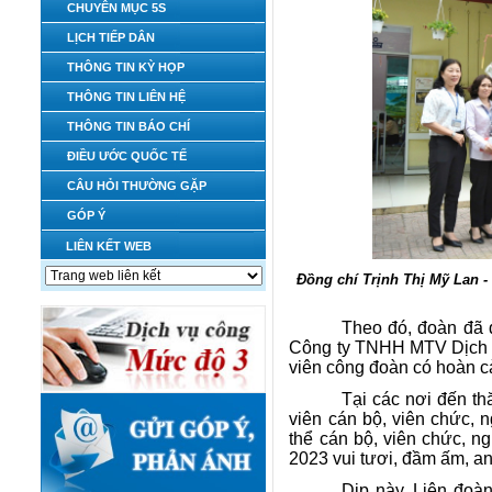
CHUYÊN MỤC 5S
LỊCH TIẾP DÂN
THÔNG TIN KỲ HỌP
THÔNG TIN LIÊN HỆ
THÔNG TIN BÁO CHÍ
ĐIỀU ƯỚC QUỐC TẾ
CÂU HỎI THƯỜNG GẶP
GÓP Ý
LIÊN KẾT WEB
Đồng chí Trịnh Thị Mỹ Lan 
Theo đó, đoàn đã 
Công ty TNHH MTV Dịch 
viên công đoàn có hoàn c
Tại các nơi đến th
viên cán bộ, viên chức, 
thể cán bộ, viên chức, n
2023 vui tươi, đầm ấm, an
Dịp này, Liên đoà