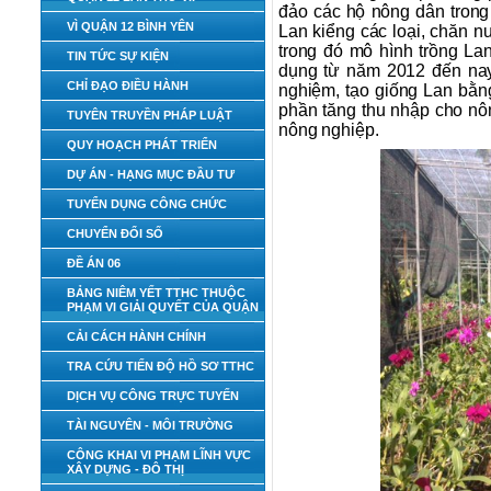
đảo các hộ nông dân trong
VÌ QUẬN 12 BÌNH YÊN
Lan kiểng các loại, chăn n
trong đó mô hình trồng L
TIN TỨC SỰ KIỆN
dụng từ năm 2012 đến nay 
CHỈ ĐẠO ĐIỀU HÀNH
nghiệm, tạo giống Lan bằ
phần tăng thu nhập cho nô
TUYÊN TRUYỀN PHÁP LUẬT
nông nghiệp.
QUY HOẠCH PHÁT TRIỂN
DỰ ÁN - HẠNG MỤC ĐẦU TƯ
TUYỂN DỤNG CÔNG CHỨC
CHUYỂN ĐỔI SỐ
ĐỀ ÁN 06
BẢNG NIÊM YẾT TTHC THUỘC
PHẠM VI GIẢI QUYẾT CỦA QUẬN
CẢI CÁCH HÀNH CHÍNH
TRA CỨU TIẾN ĐỘ HỒ SƠ TTHC
DỊCH VỤ CÔNG TRỰC TUYẾN
TÀI NGUYÊN - MÔI TRƯỜNG
CÔNG KHAI VI PHẠM LĨNH VỰC
XÂY DỰNG - ĐÔ THỊ