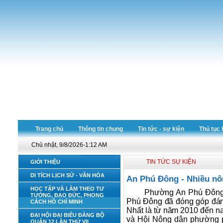
Trang chủ
Thông tin chung
Tin tức - sự kiện
Thủ tục 
Chủ nhật, 9/8/2026-1:12 AM
TIN TỨC SỰ KIỆN
GIỚI THIỆU
DI TÍCH LỊCH SỬ - VĂN HÓA
An Phú Đông - Nhiều nô
HỌC TẬP VÀ LÀM THEO TƯ
Phường An Phú Đông l
TƯỞNG, ĐẠO ĐỨC, PHONG
Phú Đông đã đóng góp đáng
CÁCH HỒ CHÍ MINH
Nhất là từ năm 2010 đến na
ĐẠI HỘI ĐẠI BIỂU ĐẢNG BỘ
và Hội Nông dân phường p
QUẬN 12 LẦN THỨ VII