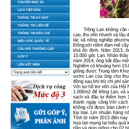
CHUYÊN MỤC 5S
LỊCH TIẾP DÂN
THÔNG TIN KỲ HỌP
THÔNG TIN LIÊN HỆ
Trồng Lan không cần di
THÔNG TIN BÁO CHÍ
cao, thu vốn nhanh và lâu
tác xã nông nghiệp phườn
ĐIỀU ƯỚC QUỐC TẾ
Đông,với niềm đam mê cây 
CÂU HỎI THƯỜNG GẶP
khá ổn định. Năm 2013, ô
10.000 gốc Lan. Nhận thấy 
GÓP Ý
năm 2014, ông bắt đầu mở
LIÊN KẾT WEB
Nghiêm có khoảng hơn 15.00
giống được Trung tâm Khuy
vườn Lan của ông cho thu
đồng sau khi trừ chi phí s
Với sự hỗ trợ vốn của Hội 
1.000m2 để trồng Lan, và v
sạch và đầu tư thêm hơn 
thành ngày công.Với cách
không chỉ được bán cành m
tùy loại. Lợi nhuận hàng n
Tính từ năm 2013 đến nay
hoa lan mang lại hiệu quả 
dẫn và giúp giống cho 02 h