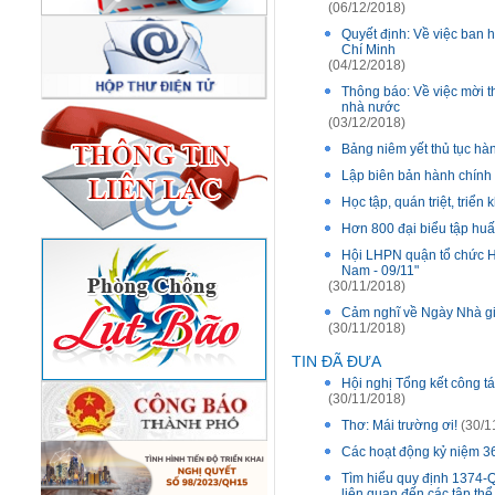
(06/12/2018)
Quyết định: Về việc ban h
Chí Minh
(04/12/2018)
Thông báo: Về việc mời th
nhà nước
(03/12/2018)
Bảng niêm yết thủ tục hà
Lập biên bản hành chính n
Học tập, quán triệt, triể
Hơn 800 đại biểu tập huấ
Hội LHPN quận tổ chức H
Nam - 09/11"
(30/11/2018)
Cảm nghĩ về Ngày Nhà gi
(30/11/2018)
TIN ĐÃ ĐƯA
Hội nghị Tổng kết công t
(30/11/2018)
Thơ: Mái trường ơi!
(30/1
Các hoạt động kỷ niệm 3
Tìm hiểu quy định 1374-
liên quan đến các tập thể