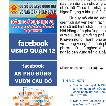
nay trên địa bàn phường 
nhiều hộ đã có thu nhập c
Ngọc Phụng ở khu phố 2, ô
Từ quy mô vài hộ, đế
diện tích đất ven kênh rạ
một số mô hình chăn nuôi, t
Hội Nông dân phường chủ tr
được UBND phường phê duy
Khuyến nông Thành phố qua
vực trong và ngoài thành p
phường từ chỗ nghèo khó 
nghèo bền vững trên địa b
Số lượt người xem: 2121
TIN MỚI HƠN
Tìm hiểu về quy định 137
ánh liên quan đến các tập
đảng, pháp luật của Nhà
(07/12/2018)
Nghị quyết: Ban hành Quy
giai đoạn 2018 - 2020