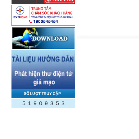
SỐ LƯỢT TRUY CẬP
5
1
9
0
9
3
5
3