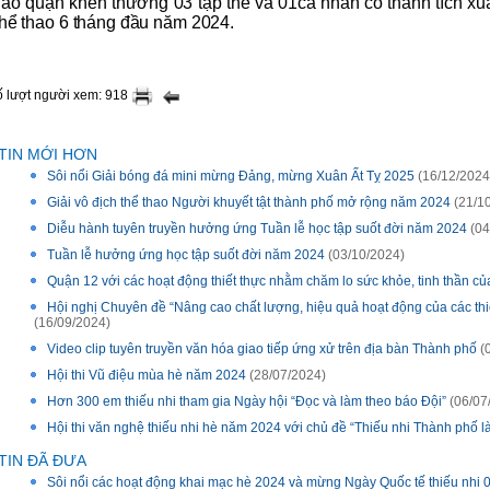
hao quận khen thưởng 03 tập thể và 01cá nhân có thành tích xu
hể thao 6 tháng đầu năm 2024.
 lượt người xem: 918
TIN MỚI HƠN
Sôi nổi Giải bóng đá mini mừng Đảng, mừng Xuân Ất Tỵ 2025
(16/12/2024
Giải vô địch thể thao Người khuyết tật thành phố mở rộng năm 2024
(21/1
Diễu hành tuyên truyền hưởng ứng Tuần lễ học tập suốt đời năm 2024
(04
Tuần lễ hưởng ứng học tập suốt đời năm 2024
(03/10/2024)
Quận 12 với các hoạt động thiết thực nhằm chăm lo sức khỏe, tinh thần củ
Hội nghị Chuyên đề “Nâng cao chất lượng, hiệu quả hoạt động của các thi
(16/09/2024)
Video clip tuyên truyền văn hóa giao tiếp ứng xử trên địa bàn Thành phố
(
Hội thi Vũ điệu mùa hè năm 2024
(28/07/2024)
Hơn 300 em thiếu nhi tham gia Ngày hội “Ðọc và làm theo báo Ðội”
(06/07
Hội thi văn nghệ thiếu nhi hè năm 2024 với chủ đề “Thiếu nhi Thành phố l
TIN ĐÃ ĐƯA
Sôi nổi các hoạt động khai mạc hè 2024 và mừng Ngày Quốc tế thiếu nhi 