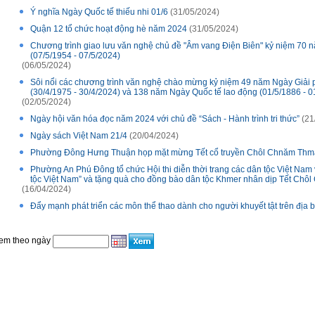
Ý nghĩa Ngày Quốc tế thiếu nhi 01/6
(31/05/2024)
Quận 12 tổ chức hoạt động hè năm 2024
(31/05/2024)
Chương trình giao lưu văn nghệ chủ đề "Âm vang Điện Biên" kỷ niệm 70 
(07/5/1954 - 07/5/2024)
(06/05/2024)
Sôi nổi các chương trình văn nghệ chào mừng kỷ niệm 49 năm Ngày Giải
(30/4/1975 - 30/4/2024) và 138 năm Ngày Quốc tế lao động (01/5/1886 - 0
(02/05/2024)
Ngày hội văn hóa đọc năm 2024 với chủ đề “Sách - Hành trình tri thức”
(21
Ngày sách Việt Nam 21/4
(20/04/2024)
Phường Đông Hưng Thuận họp mặt mừng Tết cổ truyền Chôl Chnăm Th
Phường An Phú Đông tổ chức Hội thi diễn thời trang các dân tộc Việt Nam 
tộc Việt Nam” và tặng quà cho đồng bào dân tộc Khmer nhân dịp Tết Ch
(16/04/2024)
Đẩy mạnh phát triển các môn thể thao dành cho người khuyết tật trên địa 
em theo ngày