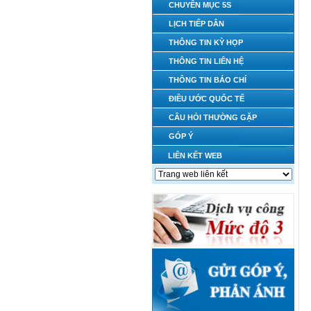
CHUYÊN MỤC 5S
LỊCH TIẾP DÂN
THÔNG TIN KỲ HỌP
THÔNG TIN LIÊN HỆ
THÔNG TIN BÁO CHÍ
ĐIỀU ƯỚC QUỐC TẾ
CÂU HỎI THƯỜNG GẶP
GÓP Ý
LIÊN KẾT WEB