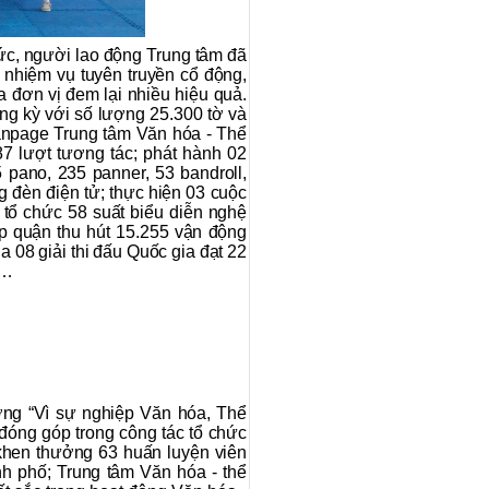
ức, người lao động Trung tâm đã
n nhiệm vụ tuyên truyền cổ động,
a đơn vị đem lại nhiều hiệu quả.
ờng kỳ với số lượng 25.300 tờ và
 fanpage Trung tâm Văn hóa - Thể
87 lượt tương tác; phát hành 02
pano, 235 panner, 53 bandroll,
g đèn điện tử; thực hiện 03 cuộc
 tổ chức 58 suất biểu diễn nghệ
ấp quận thu hút 15.255 vận động
 08 giải thi đấu Quốc gia đạt 22
g…
hương “Vì sự nghiệp Văn hóa, Thể
 đóng góp trong công tác tổ chức
khen thưởng 63 huấn luyện viên
nh phố; Trung tâm Văn hóa - thể