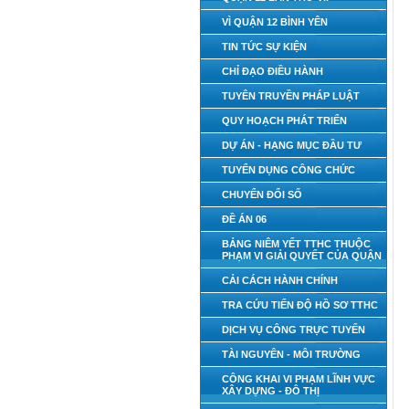
VÌ QUẬN 12 BÌNH YÊN
TIN TỨC SỰ KIỆN
CHỈ ĐẠO ĐIỀU HÀNH
TUYÊN TRUYỀN PHÁP LUẬT
QUY HOẠCH PHÁT TRIỂN
DỰ ÁN - HẠNG MỤC ĐẦU TƯ
TUYỂN DỤNG CÔNG CHỨC
CHUYỂN ĐỔI SỐ
ĐỀ ÁN 06
BẢNG NIÊM YẾT TTHC THUỘC
PHẠM VI GIẢI QUYẾT CỦA QUẬN
CẢI CÁCH HÀNH CHÍNH
TRA CỨU TIẾN ĐỘ HỒ SƠ TTHC
DỊCH VỤ CÔNG TRỰC TUYẾN
TÀI NGUYÊN - MÔI TRƯỜNG
CÔNG KHAI VI PHẠM LĨNH VỰC
XÂY DỰNG - ĐÔ THỊ