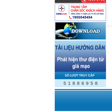
SỐ LƯỢT TRUY CẬP
5
1
8
8
6
9
5
8