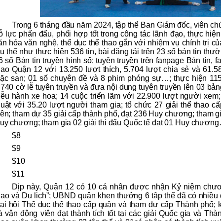
Trong 6 tháng đầu năm 2024, tập thể Ban Giám đốc, viên ch
ỗ lực phấn đấu, phối hợp tốt trong công tác lãnh đạo, thực hiệ
ăn hóa văn nghệ, thể dục thể thao gắn với nhiệm vụ chính trị củ
ụ thể như thực hiện 536 tin, bài đăng tải trên 23 số bản tin thư
6 số Bản tin truyền hình số; tuyên truyền trên fanpage Bản tin,
hao Quận 12 với 13.250 lượt thích, 5.704 lượt chia sẻ và 61.5
ặc san; 01 số chuyên đề và 8 phim phóng sự…; thực hiện 115 
.740 cờ lễ tuyên truyền và đưa nội dung tuyên truyền lên 03 bản
iễu hành xe hoa; 14 cuộc triển lãm với 22.900 lượt người xem;
huật với 35.20 lượt người tham gia; tổ chức 27 giải thể thao c
iên; tham dự 35 giải cấp thành phố, đạt 236 Huy chương; tham gia
uy chương; tham gia 02 giải thi đấu Quốc tế đạt 01 Huy chươn
$8
$9
$10
$11
Dịp này, Quận 12 có 10 cá nhân được nhận Kỷ niệm c
hao và Du lịch”; UBND quận khen thưởng 6 tập thể đã có nhiều
ại hội Thể dục thể thao cấp quận và tham dự cấp Thành phố; 
à vận động viên đạt thành tích tốt tại các giải Quốc gia và Thà