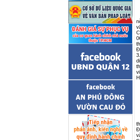
n
v
C
0
t
Đ
3
d
t
v
H
t
Đ
v