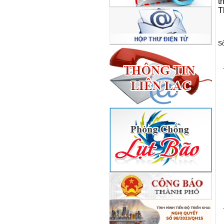
t
T
Số