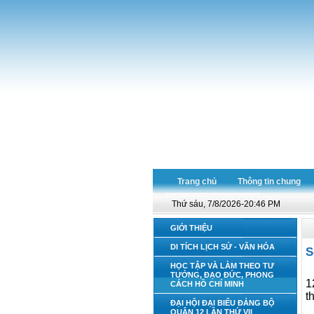
Trang chủ
Thông tin chung
Thứ sáu, 7/8/2026-20:46 PM
GIỚI THIỆU
DI TÍCH LỊCH SỬ - VĂN HÓA
S
HỌC TẬP VÀ LÀM THEO TƯ
TƯỞNG, ĐẠO ĐỨC, PHONG
1
CÁCH HỒ CHÍ MINH
t
ĐẠI HỘI ĐẠI BIỂU ĐẢNG BỘ
QUẬN 12 LẦN THỨ VII