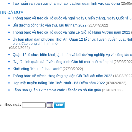
Tập huấn văn bản quy phạm pháp luật liên quan lĩnh vực xây dựng
(25/05
TIN ĐÃ ĐƯA
Thông báo: Về treo cờ Tổ quốc và nghỉ Ngày Chiến thắng, Ngày Quốc tế
Bồi dưỡng công tác văn thư, lưu trữ năm 2022
(21/04/2022)
Thông báo: Về treo cờ Tổ quốc và nghỉ Lễ Giỗ Tổ Hùng Vương năm 2022
Ủy ban nhân dân phường Thới An, Quận 12 tổ chức Tuyên truyền Luật N
biển, đảo trong tình hình mới
(05/04/2022)
Quận 12 tổ chức triển khai, tập huấn và bồi dưỡng nghiệp vụ về công t
“Nghĩa tình quân dân” với công trình Căn hộ cho thuê miễn phí
(28/03/202
Khởi công “Khu thể thao xanh”
(27/03/2022)
Thông báo: Về việc hưởng ứng sự kiện Giờ Trái đất năm 2022
(18/03/2022
Họp mặt truyền thống Tân Thới Nhất - Bà Điểm năm 2022
(07/02/2022)
Lãnh đạo Quận 12 thăm và chúc Tết các cơ sở tôn giáo
(21/01/2022)
em theo ngày