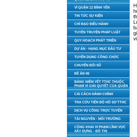
H
VÌ QUẬN 12 BÌNH YÊN
h
TIN TỨC SỰ KIỆN
t
L
CHỈ ĐẠO ĐIỀU HÀNH
b
TUYÊN TRUYỀN PHÁP LUẬT
g
v
QUY HOẠCH PHÁT TRIỂN
DỰ ÁN - HẠNG MỤC ĐẦU TƯ
TUYỂN DỤNG CÔNG CHỨC
CHUYỂN ĐỔI SỐ
ĐỀ ÁN 06
BẢNG NIÊM YẾT TTHC THUỘC
PHẠM VI GIẢI QUYẾT CỦA QUẬN
CẢI CÁCH HÀNH CHÍNH
TRA CỨU TIẾN ĐỘ HỒ SƠ TTHC
DỊCH VỤ CÔNG TRỰC TUYẾN
TÀI NGUYÊN - MÔI TRƯỜNG
CÔNG KHAI VI PHẠM LĨNH VỰC
XÂY DỰNG - ĐÔ THỊ