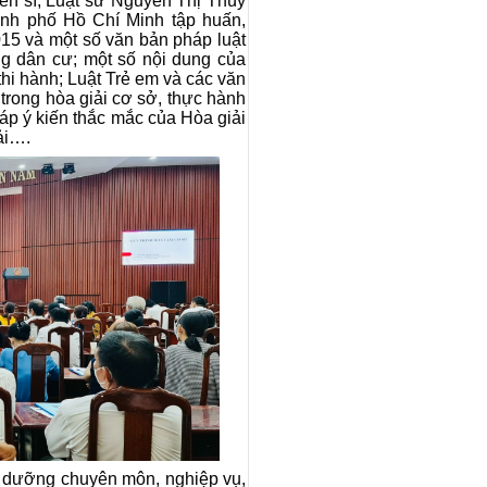
iến sĩ, Luật sư Nguyễn Thị Thúy
ành phố Hồ Chí Minh tập huấn,
5 và một số văn bản pháp luật
g dân cư; một số nội dung của
hi hành; Luật Trẻ em và các văn
trong hòa giải cơ sở, thực hành
đáp ý kiến thắc mắc của Hòa giải
ải….
i dưỡng chuyên môn, nghiệp vụ,