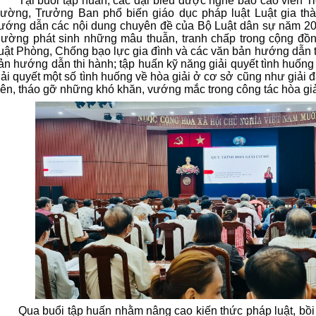
Tại buổi tập huấn, các đại biểu được nghe báo cáo viên T
ường, Trưởng Ban phổ biến giáo dục pháp luật Luật gia th
ướng dẫn các nội dung chuyên đề của Bộ Luật dân sự năm 201
hường phát sinh những mâu thuẫn, tranh chấp trong cộng đồn
uật Phòng, Chống bạo lực gia đình và các văn bản hướng dẫn t
ản hướng dẫn thi hành; tập huấn kỹ năng giải quyết tình huống 
iải quyết một số tình huống về hòa giải ở cơ sở cũng như giải 
iên, tháo gỡ những khó khăn, vướng mắc trong công tác hòa gi
Qua buổi tập huấn nhằm nâng cao kiến thức pháp luật, bồ