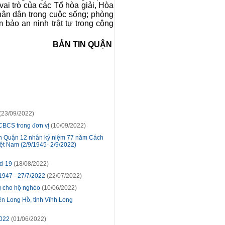
ai trò của các Tổ hòa giải, Hòa
Nhân dân trong cuộc sống; phòng
bảo an ninh trật tự trong cộng
BẢN TIN QUẬN
(23/09/2022)
CBCS trong đơn vị
(10/09/2022)
 bàn Quận 12 nhân kỷ niệm 77 năm Cách
t Nam (2/9/1945- 2/9/2022)
id-19
(18/08/2022)
1947 - 27/7/2022
(22/07/2022)
g cho hộ nghèo
(10/06/2022)
ện Long Hồ, tỉnh Vĩnh Long
2022
(01/06/2022)