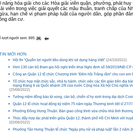
ỹ năng hòa giải cho các Hòa giải viên quận, phường, phát huy v
iải viên trong việc giải quyết các mâu thuẫn, tranh chấp của 
gừa, hạn chế vi phạm pháp luật của người dân, góp phần đảm 
ồng dân cư.
 lượt người xem: 895
TIN MỚI HƠN
Hội thi “Quyền lợi người tiêu dùng khi sử dụng hàng Việt”
(24/10/2022)
Hơn 130 cán bộ tham gia hội nghị triển khai Nghị định số 59/2019/NĐ-CP
Công an Quận 12 tổ chức Chương trình “Đêm hội Trăng rằm” cho con em 
Tổ chức họp mặt chức sắc, nhà tu hành, chức việc các tôn giáo trên địa
mạng tháng 8 và Quốc khánh 2/9 của nước Cộng hòa Xã hội Chủ nghĩa Việ
(25/08/2022)
Tưởng niệm đồng bào tử vong, cán bộ, chiến sĩ hy sinh trong đại dịch Cov
Quận 12 tổ chức hoạt động kỷ niệm 75 năm ngày Thương binh liệt sĩ 27/7/
Phường Đông Hưng Thuận: Bàn giao công trình sửa chữa nhà tình thươn
Thúc đẩy hợp tác phát triển giữa Quận 12, thành phố Hồ Chí Minh với huy
(02/06/2022)
Phường Tân Hưng Thuận tổ chức “Ngày phụ nữ và pháp luật” lần 2 năm 