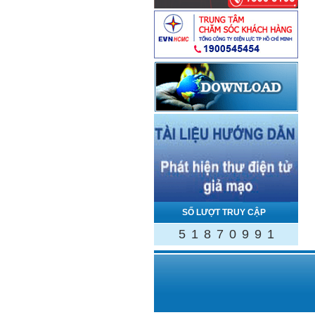
SỐ LƯỢT TRUY CẬP
5
1
8
7
0
9
9
1