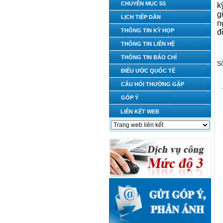
CHUYÊN MỤC 5S
k
g
LỊCH TIẾP DÂN
n
THÔNG TIN KỲ HỌP
đ
THÔNG TIN LIÊN HỆ
THÔNG TIN BÁO CHÍ
Số
ĐIỀU ƯỚC QUỐC TẾ
CÂU HỎI THƯỜNG GẶP
GÓP Ý
LIÊN KẾT WEB