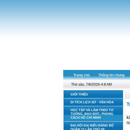
Trang chủ
Thông tin chung
Thứ sáu, 7/8/2026-4:8 AM
GIỚI THIỆU
DI TÍCH LỊCH SỬ - VĂN HÓA
T
HỌC TẬP VÀ LÀM THEO TƯ
TƯỞNG, ĐẠO ĐỨC, PHONG
k
CÁCH HỒ CHÍ MINH
n
ĐẠI HỘI ĐẠI BIỂU ĐẢNG BỘ
QUẬN 12 LẦN THỨ VII