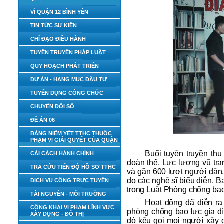
VÌ QUẬN 12 BÌNH YÊN
TIN TỨC SỰ KIỆN
CHỈ ĐẠO ĐIỀU HÀNH
TUYÊN TRUYỀN PHÁP LUẬT
QUY HOẠCH PHÁT TRIỂN
DỰ ÁN - HẠNG MỤC ĐẦU TƯ
TUYỂN DỤNG CÔNG CHỨC
CHUYỂN ĐỔI SỐ
ĐỀ ÁN 06
BẢNG NIÊM YẾT TTHC THUỘC
PHẠM VI GIẢI QUYẾT CỦA QUẬN
Buổi tuyên truyền th
CẢI CÁCH HÀNH CHÍNH
đoàn thể, Lực lượng vũ tra
TRA CỨU TIẾN ĐỘ HỒ SƠ TTHC
và gần 600 lượt người dân.
do các nghệ sĩ biểu diễn, 
DỊCH VỤ CÔNG TRỰC TUYẾN
trong Luật Phòng chống bạo
TÀI NGUYÊN - MÔI TRƯỜNG
Hoạt động đã diễn ra
CÔNG KHAI VI PHẠM LĨNH VỰC
phòng chống bạo lực gia đình
XÂY DỰNG - ĐÔ THỊ
đó kêu gọi mọi người xây g