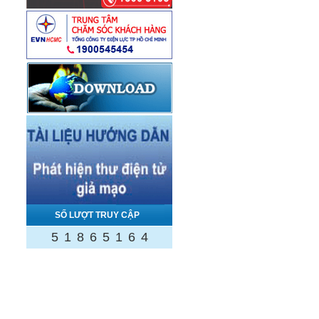
SỐ LƯỢT TRUY CẬP
5
1
8
6
5
1
6
4