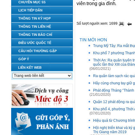
CHUYÊN MỤC 5S
viên trong gia đình.
LỊCH TIẾP DÂN
THÔNG TIN KỲ HỌP
Số lượt người xem: 1699
THÔNG TIN LIÊN HỆ
THÔNG TIN BÁO CHÍ
TIN MỚI HƠN
ĐIỀU ƯỚC QUỐC TẾ
Trung Mỹ Tây: Ra mắt thự
CÂU HỎI THƯỜNG GẶP
Khu phố 7 phường Thạnh 
GÓP Ý
Thới An: Ra quân tuyên t
quốc lần thứ XIII của Đản
LIÊN KẾT WEB
(06/01/2021)
Ra quân làm sạch rác quả
Hãy cùng chung tay giữ g
Phát động Tháng “Thành
(21/01/2020)
Quận 12 phát động ra qu
Khu phố 4, phường Thới 
(07/01/2020)
Hiệu quả từ Chương trình 
Hội nghị triển khai và k
Thị Giang năm 2019