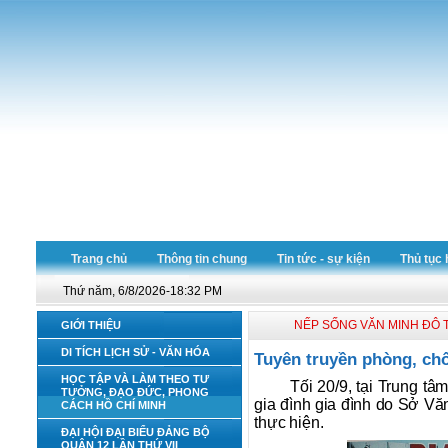
Trang chủ
Thông tin chung
Tin tức - sự kiện
Thủ tục 
Thứ năm, 6/8/2026-18:32 PM
NẾP SỐNG VĂN MINH ĐÔ T
GIỚI THIỆU
DI TÍCH LỊCH SỬ - VĂN HÓA
Tuyên truyền phòng, chố
HỌC TẬP VÀ LÀM THEO TƯ
Tối 20/9, tại Trung t
TƯỞNG, ĐẠO ĐỨC, PHONG
gia đình gia đình do Sở V
CÁCH HỒ CHÍ MINH
thực hiện.
ĐẠI HỘI ĐẠI BIỂU ĐẢNG BỘ
QUẬN 12 LẦN THỨ VII