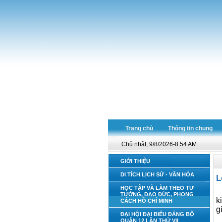
Trang chủ
Thông tin chung
Chủ nhật, 9/8/2026-8:54 AM
GIỚI THIỆU
DI TÍCH LỊCH SỬ - VĂN HÓA
L
HỌC TẬP VÀ LÀM THEO TƯ
TƯỞNG, ĐẠO ĐỨC, PHONG
k
CÁCH HỒ CHÍ MINH
g
ĐẠI HỘI ĐẠI BIỂU ĐẢNG BỘ
QUẬN 12 LẦN THỨ VII