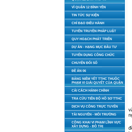
VÌ QUẬN 12 BÌNH YÊN
TIN TỨC SỰ KIỆN
CHỈ ĐẠO ĐIỀU HÀNH
TUYÊN TRUYỀN PHÁP LUẬT
QUY HOẠCH PHÁT TRIỂN
DỰ ÁN - HẠNG MỤC ĐẦU TƯ
TUYỂN DỤNG CÔNG CHỨC
CHUYỂN ĐỔI SỐ
ĐỀ ÁN 06
BẢNG NIÊM YẾT TTHC THUỘC
PHẠM VI GIẢI QUYẾT CỦA QUẬN
CẢI CÁCH HÀNH CHÍNH
TRA CỨU TIẾN ĐỘ HỒ SƠ TTHC
DỊCH VỤ CÔNG TRỰC TUYẾN
v
TÀI NGUYÊN - MÔI TRƯỜNG
n
CÔNG KHAI VI PHẠM LĨNH VỰC
XÂY DỰNG - ĐÔ THỊ
đ