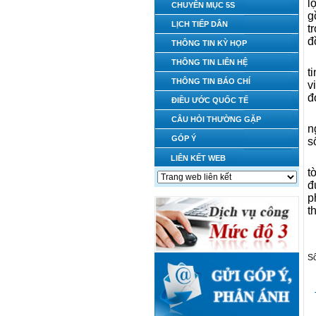
l
CHUYÊN MỤC 5S
g
LỊCH TIẾP DÂN
t
đ
THÔNG TIN KỲ HỌP
THÔNG TIN LIÊN HỆ
t
THÔNG TIN BÁO CHÍ
v
đ
ĐIỀU ƯỚC QUỐC TẾ
CÂU HỎI THƯỜNG GẶP
n
GÓP Ý
s
LIÊN KẾT WEB
t
đ
p
t
Số