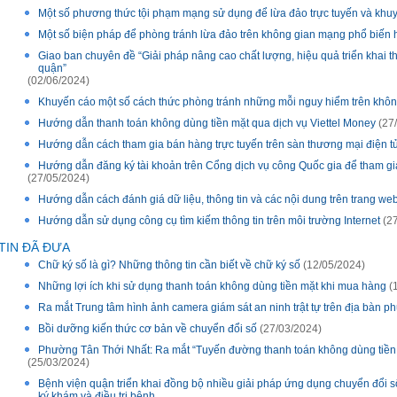
Một số phương thức tội phạm mạng sử dụng để lừa đảo trực tuyến và khu
Một số biện pháp để phòng tránh lừa đảo trên không gian mạng phổ biến 
Giao ban chuyên đề “Giải pháp nâng cao chất lượng, hiệu quả triển khai t
quận”
(02/06/2024)
Khuyến cáo một số cách thức phòng tránh những mỗi nguy hiểm trên khô
Hướng dẫn thanh toán không dùng tiền mặt qua dịch vụ Viettel Money
(27
Hướng dẫn cách tham gia bán hàng trực tuyến trên sàn thương mại điện t
Hướng dẫn đăng ký tài khoản trên Cổng dịch vụ công Quốc gia để tham gia
(27/05/2024)
Hướng dẫn cách đánh giá dữ liệu, thông tin và các nội dung trên trang we
Hướng dẫn sử dụng công cụ tìm kiếm thông tin trên môi trường Internet
(27
TIN ĐÃ ĐƯA
Chữ ký số là gì? Những thông tin cần biết về chữ ký số
(12/05/2024)
Những lợi ích khi sử dụng thanh toán không dùng tiền mặt khi mua hàng
(
Ra mắt Trung tâm hình ảnh camera giám sát an ninh trật tự trên địa bà
Bồi dưỡng kiến thức cơ bản về chuyển đổi số
(27/03/2024)
Phường Tân Thới Nhất: Ra mắt “Tuyến đường thanh toán không dùng tiền 
(25/03/2024)
Bệnh viện quận triển khai đồng bộ nhiều giải pháp ứng dụng chuyển đổi s
ký khám và điều trị bệnh