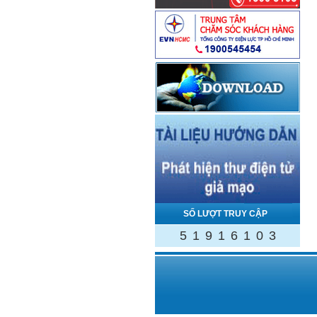
SỐ LƯỢT TRUY CẬP
5
1
9
1
6
1
0
3