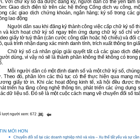
ợi. Với chữ ký số đã được đăng ký, người dân có thể yên tâm 
ồm: Giao dịch điện tử trên các hệ thống Cổng dịch vụ công, mộ
rong các giao dịch chứng khoán, ngân hàng; ký số trong các g
ồng lao động
Người dân sau khi đăng ký thành công việc cấp chữ ký số thì
in và kích hoạt chữ ký số ngay trên ứng dụng chữ ký số chỉ v
ideo giấy tờ tuỳ thân (căn cước công dân hoặc hộ chiếu) và đối 
ó, quá trình nhận dạng xác minh danh tính, trích xuất thông tin gi
Chữ ký số cá nhân giúp giải quyết tất cả các giao dịch điệ
gười dùng, vì vậy nó sẽ là thành phần không thể không có trong p
ố.
Mỗi người dân có một định danh số và một chữ ký số, chúng t
ờ. Theo đó, phần lớn các thủ tục có thể thực hiện qua mạng m
ương giấy tờ in. Khi các hoạt động kinh tế, xã hội đều được 
hát triển hạ tầng công nghệ thông tin, phát triển các ứng dụng
hác dữ liệu số. Đó sẽ là một cuộc cách mạng về chuyển đổi số toà
 lượt người xem: 672
TIN MỚI HƠN
Chuyển đổi số tại các doanh nghiệp nhỏ và vừa – Xu thế tất yếu và sự cần 