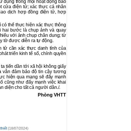
sử dụng trong mọi hoạt động bao
t cửa điện tử; xác thực cá nhân
iao dịch hợp đồng điện tử, hợp
 có thể thực hiện xác thực thông
ới hai bước là chụp ảnh và quay
chiếu với ảnh chụp chân dung; từ
ấy tờ được diễn ra tự động.
n tử cần xác thực danh tính của
hát triển kinh tế số, chính quyền
a tiến dần tới xã hội không giấy
à vẫn đảm bảo độ tin cậy tương
thực hiện qua mạng sẽ đẩy mạnh
 số cũng như đẩy mạnh việc khai
n diện cho tất cả người dân./.
Phòng VHTT
thiết
(18/07/2024)