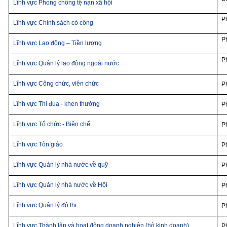
Lĩnh vực Phòng chống tệ nạn xã hội
P
Lĩnh vực Chính sách có công
P
Lĩnh vực Lao động – Tiền lương
P
Lĩnh vực Quản lý lao động ngoài nước
Lĩnh vực Công chức, viên chức
P
Lĩnh vực Thi đua - khen thưởng
P
Lĩnh vực Tổ chức - Biên chế
P
Lĩnh vực Tôn giáo
P
Lĩnh vực Quản lý nhà nước về quỹ
P
Lĩnh vực Quản lý nhà nước về Hội
P
Lĩnh vực Quản lý đô thị
Ph
Lĩnh vực Thành lập và hoạt động doanh nghiệp (hộ kinh doanh)
P