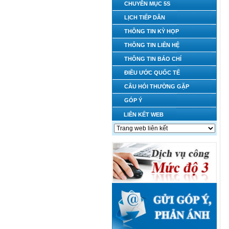
CHUYÊN MỤC 5S
LỊCH TIẾP DÂN
THÔNG TIN KỲ HỌP
THÔNG TIN LIÊN HỆ
THÔNG TIN BÁO CHÍ
ĐIỀU ƯỚC QUỐC TẾ
CÂU HỎI THƯỜNG GẶP
GÓP Ý
LIÊN KẾT WEB