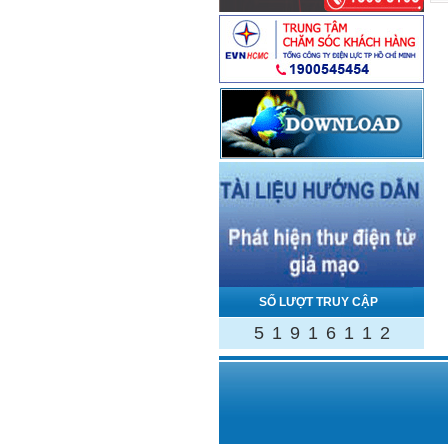
SỐ LƯỢT TRUY CẬP
5
1
9
1
6
1
1
2