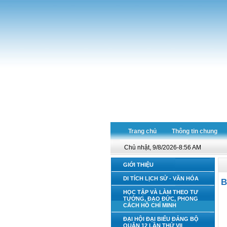
Trang chủ
Thông tin chung
Chủ nhật, 9/8/2026-8:56 AM
GIỚI THIỆU
DI TÍCH LỊCH SỬ - VĂN HÓA
B
HỌC TẬP VÀ LÀM THEO TƯ
TƯỞNG, ĐẠO ĐỨC, PHONG
CÁCH HỒ CHÍ MINH
ĐẠI HỘI ĐẠI BIỂU ĐẢNG BỘ
QUẬN 12 LẦN THỨ VII