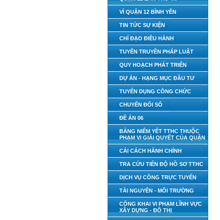
VÌ QUẬN 12 BÌNH YÊN
TIN TỨC SỰ KIỆN
CHỈ ĐẠO ĐIỀU HÀNH
TUYÊN TRUYỀN PHÁP LUẬT
QUY HOẠCH PHÁT TRIỂN
DỰ ÁN - HẠNG MỤC ĐẦU TƯ
TUYỂN DỤNG CÔNG CHỨC
CHUYỂN ĐỔI SỐ
ĐỀ ÁN 06
BẢNG NIÊM YẾT TTHC THUỘC
PHẠM VI GIẢI QUYẾT CỦA QUẬN
CẢI CÁCH HÀNH CHÍNH
TRA CỨU TIẾN ĐỘ HỒ SƠ TTHC
DỊCH VỤ CÔNG TRỰC TUYẾN
TÀI NGUYÊN - MÔI TRƯỜNG
CÔNG KHAI VI PHẠM LĨNH VỰC
XÂY DỰNG - ĐÔ THỊ