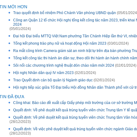
TIN MỚI HƠN
Trao quyết định bổ nhiệm Phó Chánh Văn phòng UBND quận
(05/01/2024
Công an Quận 12 tổ chức Hội nghị tổng kết công tác năm 2023, triển khai
2024
(05/01/2024)
Đại hội Đại biểu MTTQ Việt Nam phường Tân Chánh Hiệp lần thứ VI, nhiệ
Tổng kết phong trào phụ nữ và hoạt động Hội năm 2023
(03/01/2024)
Ra mắt công trình Camera giám sát an ninh trật tự trên địa bàn phường T
Tổng kết công tác thi hành án dân sự, theo dõi thi hành án hành chính nă
Sôi nổi các chương trình nghệ thuật đón chào năm mới 2024
(02/01/2024)
Hội nghị Nhân dân quý IV năm 2023
(02/01/2024)
Trao Quyết định cán bộ quản lý Ngành giáo dục
(02/01/2024)
Hội nghị tiếp xúc giữa Tổ Đại biểu Hội đồng Nhân dân Thành phố với cử t
TIN ĐÃ ĐƯA
Công khai: Báo cáo đề xuất cấp Giấy phép môi trường của cơ sở trường
Quyết định: Về phê duyệt kết quả trúng tuyển viên chức Trung tâm Y tế q
Quyết định: Về phê duyệt kết quả trúng tuyển viên chức Trung tâm Văn hó
(28/12/2023)
Quyết định: Về việc phê duyệt kết quả trúng tuyển viên chức ngành Giáo 
(28/12/2023)