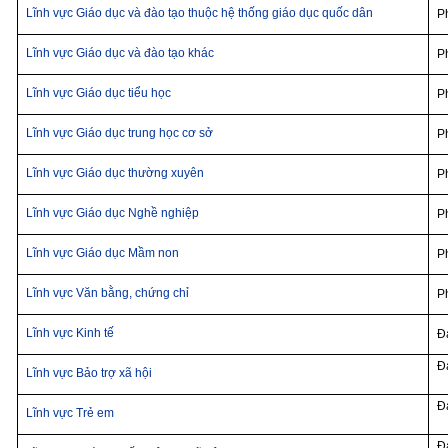
Lĩnh vực Giáo dục và đào tạo thuộc hệ thống giáo dục quốc dân
P
Lĩnh vực Giáo dục và đào tạo khác
P
Lĩnh vực Giáo dục tiểu học
P
Lĩnh vực Giáo dục trung học cơ sở
P
Lĩnh vực Giáo dục thường xuyên
P
Lĩnh vực Giáo dục Nghề nghiệp
P
Lĩnh vực Giáo dục Mầm non
P
Lĩnh vực Văn bằng, chứng chỉ
P
Lĩnh vực Kinh tế
Đ
Đ
Lĩnh vực Bảo trợ xã hội
Đ
Lĩnh vực Trẻ em
Đ