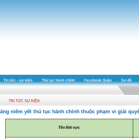
Tin tức - sự kiện
Thủ tục hành chính
Facebook Quận
Sơ đồ
TIN TỨC SỰ KIỆN
ảng niêm yết thủ tục hành chính thuộc phạm vi giải qu
Tên lĩnh vực