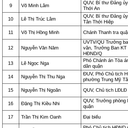
QUV, Bí thư Đảng ủ
9
Võ Minh Lâm
Thới An
QUV, Bí thư Đảng ủ
10
Lê Thị Trúc Lâm
Tân Thới Hiệp
11
Võ Thị Hồng Minh
Chánh Thanh tra quậ
UVTV/QU Trưởng ba
12
Nguyễn Văn Năm
vận, Trưởng Ban KT
HĐND/Q
Phó Chánh án Tòa á
13
Lê Ngọc Nga
dân quận
ĐUV, Phó Chủ tịch 
14
Nguyễn Thị Thu Nga
phường Trung Mỹ Tâ
15
Nguyễn Thị Ngoãn
QUV, Chủ tịch LĐLĐ
QUV, Trưởng phòng 
16
Đặng Thị Kiều Nhi
quận
17
Trần Thị Kim Oanh
Đại biểu
Phó Chủ tịch HĐND