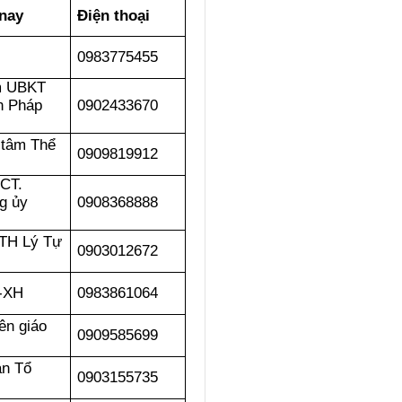
nay
Điện thoại
0983775455
m UBKT
n Pháp
0902433670
 tâm Thể
0909819912
 CT.
g ủy
0908368888
 TH Lý Tự
0903012672
-XH
0983861064
ên giáo
0909585699
n Tổ
0903155735