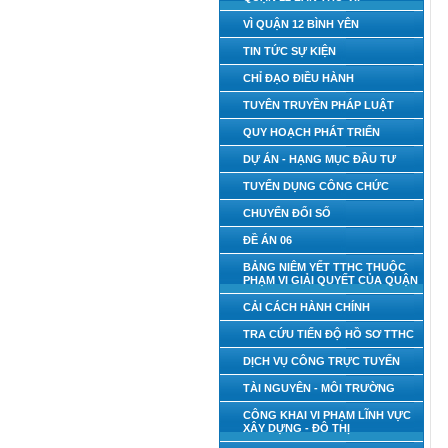
VÌ QUẬN 12 BÌNH YÊN
TIN TỨC SỰ KIỆN
CHỈ ĐẠO ĐIỀU HÀNH
TUYÊN TRUYỀN PHÁP LUẬT
QUY HOẠCH PHÁT TRIỂN
DỰ ÁN - HẠNG MỤC ĐẦU TƯ
TUYỂN DỤNG CÔNG CHỨC
CHUYỂN ĐỔI SỐ
ĐỀ ÁN 06
BẢNG NIÊM YẾT TTHC THUỘC
PHẠM VI GIẢI QUYẾT CỦA QUẬN
CẢI CÁCH HÀNH CHÍNH
TRA CỨU TIẾN ĐỘ HỒ SƠ TTHC
DỊCH VỤ CÔNG TRỰC TUYẾN
TÀI NGUYÊN - MÔI TRƯỜNG
CÔNG KHAI VI PHẠM LĨNH VỰC
XÂY DỰNG - ĐÔ THỊ