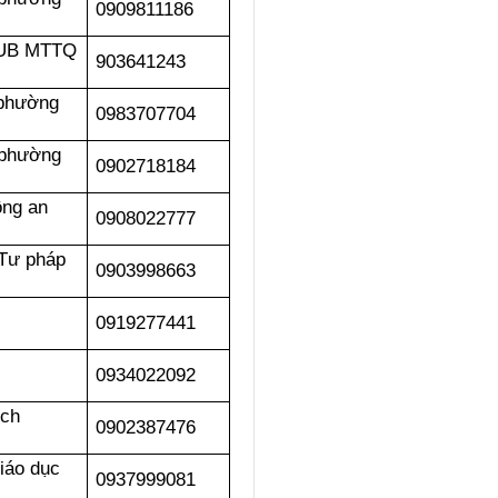
0909811186
 UB MTTQ
903641243
 phường
0983707704
 phường
0902718184
ng an
0908022777
Tư pháp
0903998663
0919277441
0934022092
ịch
0902387476
iáo dục
0937999081