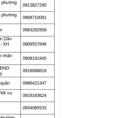
y phường
0913827295
y phường
0908710081
n
0983282959
n Dân
 - XH
0909557848
n nhân
0908191945
HĐND
0918088819
y
 quận
0986421347
Nội vụ
0919183624
0934085533
 phường