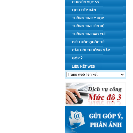
CHUYÊN MỤC 5S
LỊCH TIẾP DÂN
THÔNG TIN KỲ HỌP
THÔNG TIN LIÊN HỆ
THÔNG TIN BÁO CHÍ
ĐIỀU ƯỚC QUỐC TẾ
CÂU HỎI THƯỜNG GẶP
GÓP Ý
LIÊN KẾT WEB