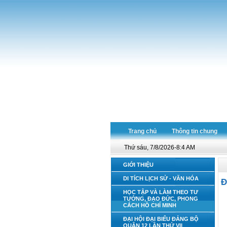
Trang chủ
Thông tin chung
Thứ sáu, 7/8/2026-8:4 AM
GIỚI THIỆU
DI TÍCH LỊCH SỬ - VĂN HÓA
Đ
HỌC TẬP VÀ LÀM THEO TƯ
TƯỞNG, ĐẠO ĐỨC, PHONG
CÁCH HỒ CHÍ MINH
ĐẠI HỘI ĐẠI BIỂU ĐẢNG BỘ
QUẬN 12 LẦN THỨ VII