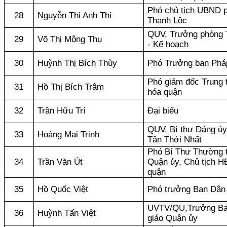
Phó chủ tịch UBND 
28
Nguyễn Thị Anh Thi
Thạnh Lộc
QUV, Trưởng phòng T
29
Võ Thị Mộng Thu
- Kế hoạch
30
Huỳnh Thị Bích Thùy
Phó Trưởng ban Phá
Phó giám đốc Trung
31
Hồ Thị Bích Trâm
hóa quận
32
Trần Hữu Trí
Đại biểu
QUV, Bí thư Đảng ủ
33
Hoàng Mai Trinh
Tân Thới Nhất
Phó Bí Thư Thường 
34
Trần Văn Út
Quận ủy, Chủ tịch 
quận
35
Hồ Quốc Việt
Phó trưởng Ban Dân
UVTV/QU,Trưởng Ba
36
Huỳnh Tấn Việt
giáo Quận ủy