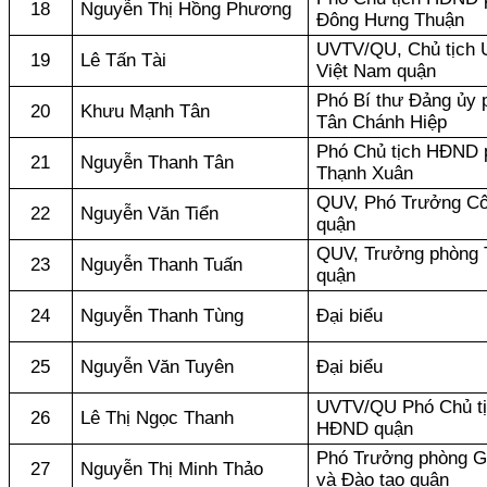
18
Nguyễn Thị Hồng Phương
Đông Hưng Thuận
UVTV/QU, Chủ tịch
19
Lê Tấn Tài
Việt Nam quận
Phó Bí thư Đảng ủy
20
Khưu Mạnh Tân
Tân Chánh Hiệp
Phó Chủ tịch HĐND
21
Nguyễn Thanh Tân
Thạnh Xuân
QUV, Phó Trưởng Cô
22
Nguyễn Văn Tiển
quận
QUV, Trưởng phòng 
23
Nguyễn Thanh Tuấn
quận
24
Nguyễn Thanh Tùng
Đại biểu
25
Nguyễn Văn Tuyên
Đại biểu
UVTV/QU Phó Chủ t
26
Lê Thị Ngọc Thanh
HĐND quận
Phó Trưởng phòng G
27
Nguyễn Thị Minh Thảo
và Đào tạo quận