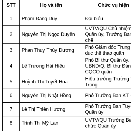
STT
Họ và tên
Chức vụ hiện 
1
Phạm Đăng Duy
Đại biểu
UVTV/QU Chủ nhiệ
2
Nguyễn Thị Ngọc Duyên
Quận ủy, Trưởng Ba
chế
Phó Giám đốc Trung
3
Phan Thụy Thùy Dương
dục thể thao quận
Phó Bí thư Quận ủy,
4
Lê Trương Hải Hiếu
UBND/Q, Bí thư Đản
CQCQ quận
Hiệu trưởng Trường
5
Huỳnh Thị Tuyết Hoa
Trọng
6
Nguyễn Thị Nhật Hồng
Phó Trưởng Ban KT 
Phó Trưởng Ban Tuy
7
Lê Thị Thiên Hương
Quận ủy
UVTV/QU Trưởng Ba
8
Trịnh Thị Mỹ Lan
chức Quận ủy