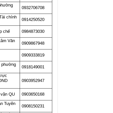
phường
0932706708
ài chính
0914250520
p chế
0984873030
 tâm Văn
0909867948
0909333819
y phường
0918149001
trực
HĐND
0903952947
 vận QU
0903650168
n Tuyên
0908150231