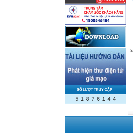
X
SỐ LƯỢT TRUY CẬP
5
1
8
7
6
1
4
4