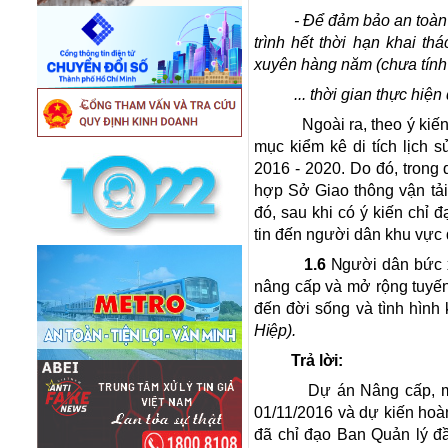
- Để đảm bảo an toàn
trình hết thời hạn khai th
xuyên hàng năm (chưa tính c
... thời gian thực hiệ
Ngoài ra, theo ý ki
mục kiểm kê di tích lịch 
2016 - 2020. Do đó, trong
hợp Sở Giao thông vận tải 
đó, sau khi có ý kiến chỉ
tin đến người dân khu vực 
1.6
N
gười dân bức x
nâng cấp và mở rộng tuyế
đến đời sống và tình hình
Hiệp
).
Trả lời:
Dự án Nâng cấp, m
01/11/2016 và dự kiến hoà
đã chỉ đạo Ban Quản lý đầ