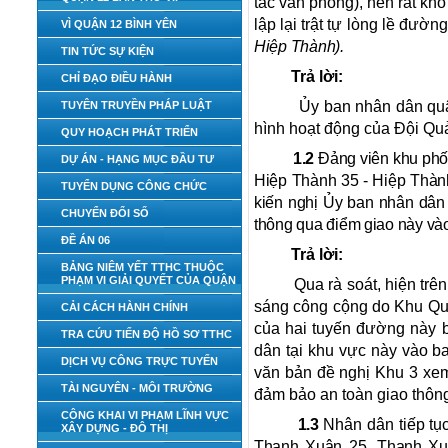
tác văn phòng), nên rất kh
lập lại trật tự lòng lề đư
VÌ QUẬN 12 BÌNH YÊN
Hiệp Thành
).
TIN TỨC SỰ KIỆN
Trả lời:
CHỈ ĐẠO ĐIỀU HÀNH
Ủy ban nhân dân quậ
TUYÊN TRUYỀN PHÁP LUẬT
hình hoạt động của Đội Quả
QUY HOẠCH PHÁT TRIỂN
1.2
Đảng viên khu phố
DỰ ÁN - HẠNG MỤC ĐẦU TƯ
Hiệp Thành 35 - Hiệp Thành
TUYỂN DỤNG CÔNG CHỨC
kiến nghị Ủy ban nhân dân 
CHUYỂN ĐỔI SỐ
thông qua điểm giao này vào
ĐỀ ÁN 06
Trả lời:
BẢNG NIÊM YẾT TTHC THUỘC
PHẠM VI GIẢI QUYẾT CỦA QUẬN
Qua rà soát, hiện tr
sáng công cộng do Khu Quản 
CẢI CÁCH HÀNH CHÍNH
của hai tuyến đường này b
TRA CỨU TIẾN ĐỘ HỒ SƠ TTHC
dân tại khu vực này vào b
DỊCH VỤ CÔNG TRỰC TUYẾN
văn bản đề nghị Khu 3 xem 
TÀI NGUYÊN - MÔI TRƯỜNG
đảm bảo an toàn giao thông
CÔNG KHAI VI PHẠM LĨNH VỰC
1.3
Nhân dân tiếp tụ
XÂY DỰNG - ĐÔ THỊ
Thạnh Xuân
25,
Thạnh X