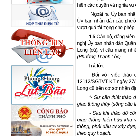
hiện các quyền và nghĩa vụ 
Ngoài ra, Ủy ban nhân dân
Ủy ban nhân dân các phườn
vượt quá tải trọng cho phép 
1.5
Cán bộ, đảng viên
nghị Ủy ban nhân dân Quận 1
Long (cũ), vì cầu mang nhi
(Phường Thạnh Lộc).
Trả lời:
Đối với việc tháo
12112/SGTVT-KT ngày 27/7
Long cũ trên cơ sở nhận đị
“- Sự cần thiết tháo 
giao thông thủy (sông cấp I
- Sau khi tháo dỡ cô
giao thông hiện hữu khu v
thông, phải đầu tư xây dựng
theo quy hoạch.