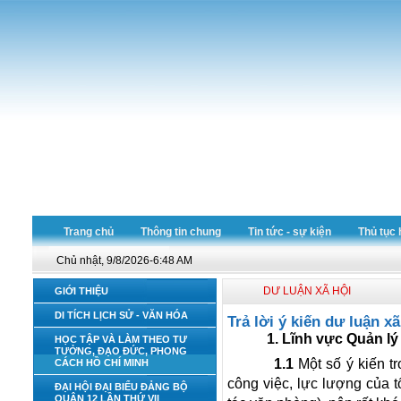
Trang chủ
Thông tin chung
Tin tức - sự kiện
Thủ tục 
Chủ nhật, 9/8/2026-6:48 AM
DƯ LUẬN XÃ HỘI
GIỚI THIỆU
DI TÍCH LỊCH SỬ - VĂN HÓA
Trả lời ý kiến dư luận x
1. Lĩnh vực Quản lý đ
HỌC TẬP VÀ LÀM THEO TƯ
TƯỞNG, ĐẠO ĐỨC, PHONG
1.1
Một số ý kiến t
CÁCH HỒ CHÍ MINH
công việc, lực lượng của tổ
ĐẠI HỘI ĐẠI BIỂU ĐẢNG BỘ
QUẬN 12 LẦN THỨ VII