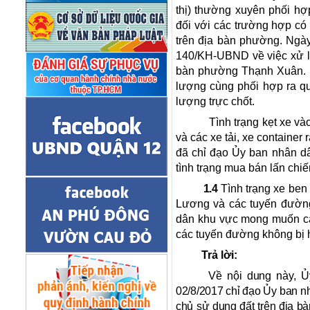
thị) thường xuyên phối h
đối với các trường hợp có
trên địa bàn phường. Ngà
140/KH-UBND về việc xử lý 
bàn phường Thạnh Xuân. H
lượng cùng phối hợp ra quâ
lượng trực chốt.
Tình trạng kẹt xe và
và các xe tải, xe containe
đã chỉ đạo Ủy ban nhân dâ
tình trạng mua bán lấn chi
1.4
Tình trạng xe be
Lương và các tuyến đườn
dân khu vực mong muốn các
các tuyến đường không bị 
Trả lời:
Về nội dung này, 
02/8/2017 chỉ đạo Ủy ban nh
chủ sử dụng đất trên địa b