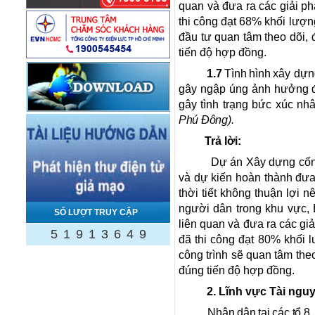
quan và đưa ra các giải ph
thi công đạt 68% khối lượ
đầu tư quan tâm theo dõi,
tiến độ hợp đồng.
1.7
Tình hình
xây dựn
gây ngập úng ảnh hưởng đế
gây tình trạng bức xúc nh
Phú Đông).
Trả lời:
Dự án Xây dựng cống
và dự kiến hoàn thành đưa
thời tiết không thuận lợi 
người dân trong khu vực, 
SỐ LƯỢT TRUY CẬP
liên quan và đưa ra các giả
5
1
9
1
3
6
4
9
đã thi công đạt 80% khối 
công trình sẽ quan tâm the
đúng tiến độ hợp đồng.
2. Lĩnh vực Tài nguy
Nhân dân tại các tổ 8