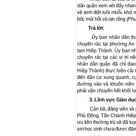
dân quận xem xét đẩy nhanh
vệ sinh diệt ruồi muỗi, khử
bốc mùi hôi và lan rộng
(Ph
Trả lời:
Ủy ban nhân dân
th
chuyển rác tại phường An
tạm Hiệp Thành.
Ủy ban n
chuyển rác tại các vị trí 
nhân dân
quận đã chỉ đạo
Hiệp Thành) thực hiện cải 
đến dân cư xung quanh, cụ 
đường vào và khuôn viên b
phải vận chuyển hết khối l
3. Lĩnh vực
Giáo dục
Cán bộ, đảng viên và 
Phú Đông, Tân Chánh Hiệp v
ưu tiên thường trú và đã tu
em học sinh chưa được đăn