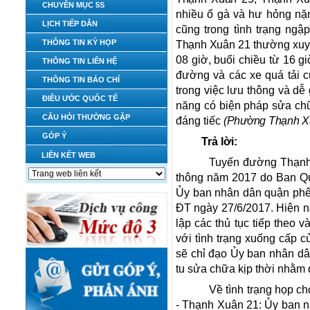
CHUYÊN MỤC 5S
nhiều ổ gà và hư hỏng nặ
LỊCH TIẾP DÂN
cũng trong tình trạng ng
THÔNG TIN KỲ HỌP
Thạnh Xuân
21 thường xuyê
08 giờ, buổi chiều từ 16 g
THÔNG TIN LIÊN HỆ
đường và các xe quá tải c
THÔNG TIN BÁO CHÍ
trong việc lưu thông và d
ĐIỀU ƯỚC QUỐC TẾ
năng có biện pháp sửa chữ
CÂU HỎI THƯỜNG GẶP
đáng tiếc
(Phường Thạnh X
GÓP Ý
Trả lời:
LIÊN KẾT WEB
Tuyến đường Thạnh 
thông năm 2017 do Ban Qu
Ủy ban nhân dân quận phê 
ĐT ngày 27/6/2017. Hiện na
lập các thủ tục tiếp theo v
với tình trạng xuống cấp
sẽ chỉ đạo Ủy ban nhân dâ
tu sửa chữa kịp thời nhằm
Về tình trạng họp c
- Thạnh Xuân 21: Ủy ban nh