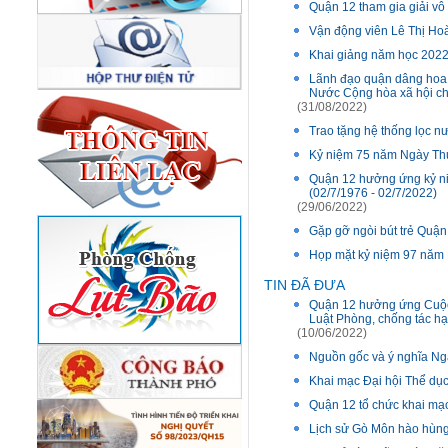
Quận 12 tham gia giải vô
Vận động viên Lê Thị Hoà
Khai giảng năm học 2022-
Lãnh đạo quận dâng hoa,
Nước Cộng hòa xã hội ch
(31/08/2022)
Trao tặng hệ thống lọc nư
Kỷ niệm 75 năm Ngày Thươ
Quận 12 hưởng ứng kỷ ni
(02/7/1976 - 02/7/2022)
(29/06/2022)
Gặp gỡ ngòi bút trẻ Quậ
Họp mặt kỷ niệm 97 năm
TIN ĐÃ ĐƯA
Quận 12 hưởng ứng Cuộc th
Luật Phòng, chống tác hại
(10/06/2022)
Nguồn gốc và ý nghĩa Ngà
Khai mạc Đại hội Thể dục
Quận 12 tổ chức khai mạc
Lịch sử Gò Môn hào hùng