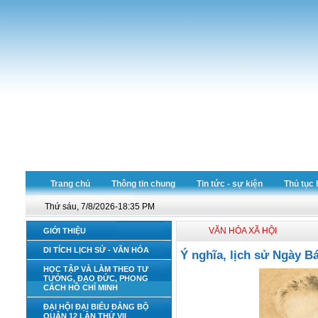
Trang chủ
Thông tin chung
Tin tức - sự kiện
Thủ tục 
Thứ sáu, 7/8/2026-18:35 PM
VĂN HÓA XÃ HỘI
GIỚI THIỆU
DI TÍCH LỊCH SỬ - VĂN HÓA
Ý nghĩa, lịch sử Ngày B
HỌC TẬP VÀ LÀM THEO TƯ
TƯỞNG, ĐẠO ĐỨC, PHONG
CÁCH HỒ CHÍ MINH
ĐẠI HỘI ĐẠI BIỂU ĐẢNG BỘ
QUẬN 12 LẦN THỨ VII