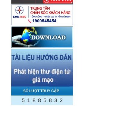
SỐ LƯỢT TRUY CẬP
5
1
8
8
5
8
3
2