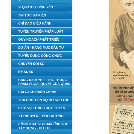
VÌ QUẬN 12 BÌNH YÊN
TIN TỨC SỰ KIỆN
CHỈ ĐẠO ĐIỀU HÀNH
TUYÊN TRUYỀN PHÁP LUẬT
QUY HOẠCH PHÁT TRIỂN
DỰ ÁN - HẠNG MỤC ĐẦU TƯ
TUYỂN DỤNG CÔNG CHỨC
CHUYỂN ĐỔI SỐ
ĐỀ ÁN 06
BẢNG NIÊM YẾT TTHC THUỘC
PHẠM VI GIẢI QUYẾT CỦA QUẬN
CẢI CÁCH HÀNH CHÍNH
TRA CỨU TIẾN ĐỘ HỒ SƠ TTHC
DỊCH VỤ CÔNG TRỰC TUYẾN
TÀI NGUYÊN - MÔI TRƯỜNG
CÔNG KHAI VI PHẠM LĨNH VỰC
XÂY DỰNG - ĐÔ THỊ