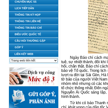
CHUYÊN MỤC 5S
LỊCH TIẾP DÂN
THÔNG TIN KỲ HỌP
THÔNG TIN LIÊN HỆ
THÔNG TIN BÁO CHÍ
ĐIỀU ƯỚC QUỐC TẾ
CÂU HỎI THƯỜNG GẶP
GÓP Ý
LIÊN KẾT WEB
Ngày Báo chí cách mạn
tuệ, sự nhiệt thành, đôi kh
hổi, chân thật. Báo chí cá
bảo vệ Tổ quốc. Trong lịch
lượt ra đời tại Sài Gòn, H
tờ báo của người Việt Nam 
nhóm nhỏ nhưng có các khu
tổ chức thống nhất. Đến ng
Nguyễn Ái Quốc sáng lập, 
hình thành.
Từ khi có báo Thanh n
chí, khát vọng của dân tộc