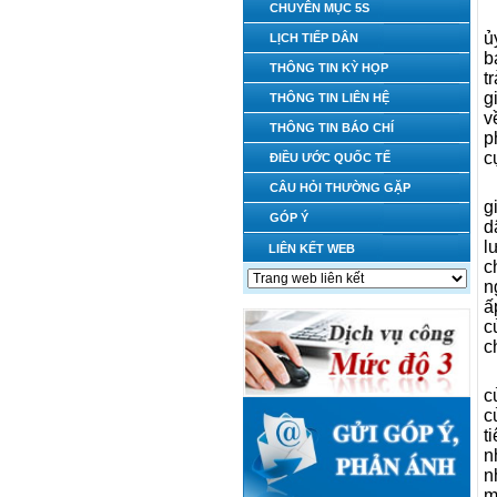
CHUYÊN MỤC 5S
ủ
LỊCH TIẾP DÂN
b
THÔNG TIN KỲ HỌP
t
g
THÔNG TIN LIÊN HỆ
v
THÔNG TIN BÁO CHÍ
p
c
ĐIỀU ƯỚC QUỐC TẾ
CÂU HỎI THƯỜNG GẶP
g
GÓP Ý
d
l
LIÊN KẾT WEB
c
n
ấ
c
c
c
c
t
n
n
m