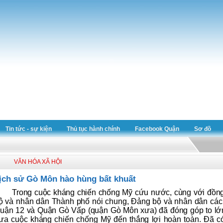
Tin tức - sự kiện
Thủ tục hành chính
Facebook Quận
Sơ đồ
VĂN HÓA XÃ HỘI
ịch sử Gò Môn hào hùng bất khuất
Trong cuộc kháng chiến chống Mỹ cứu nước, cùng với đồng
ộ và nhân dân Thành phố nói chung, Đảng bộ và nhân dân các
uận 12 và Quận Gò Vấp (quận Gò Môn xưa) đã đóng góp to lớn
ưa cuộc kháng chiến chống Mỹ đến thắng lợi hoàn toàn. Đã c