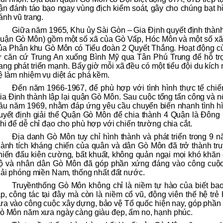
rận đánh táo bạo ngay vùng địch kiểm soát, gây cho chúng bạt hồn
ánh vũ trang.
Giữa năm 1965, Khu ủy Sài Gòn – Gia Định quyết định thàn
uận Gò Môn) gồm một số xã của Gò Vấp, Hóc Môn và một số xã 
ủa Phân khu Gò Môn có Tiểu đoàn 2 Quyết Thắng. Hoạt động của
ừ căn cứ Trung An xuống Bình Mỹ qua Tân Phú Trung để hỗ trợ 
ang phát triển mạnh. Bấy giờ mỗi xã đều có một tiểu đội du kích 
ệ làm nhiệm vụ diệt ác phá kềm.
Đến năm 1966-1967, để phù hợp với tình hình thực tế chiế
ia Định thành lập lại quận Gò Môn. Sau cuộc tổng tấn công và 
ầu năm 1969, nhằm đáp ứng yêu cầu chuyển biến nhanh tình hì
uyết định giải thể Quận Gò Môn để chia thành 4 Quận là Đôn
hi để dễ chỉ đạo cho phù hợp với chiến trường chia cắt.
Địa danh Gò Môn tuy chỉ hình thành và phát triển trong 9
hành tích kháng chiến của quân và dân Gò Môn đã trở thành truy
hiến đấu kiên cường, bất khuất, không quản ngại mọi khó khăn 
ộ và nhân dân Gò Môn đã góp phần xứng đáng vào công cuộc 
iải phóng miền Nam, thống nhất đất nước.
Truyềnthống Gò Môn không chỉ là niềm tự hào của biết bao 
ập, công tác tại đây mà còn là niềm cổ vũ, động viên thế hệ tr
ưa vào công cuộc xây dựng, bảo vệ Tổ quốc hiện nay, góp phần 
ò Môn năm xưa ngày càng giàu đẹp, ấm no, hạnh phúc.