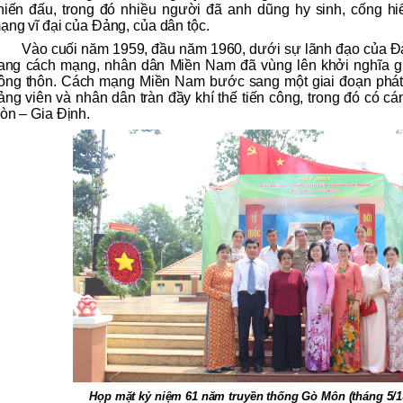
hiến đấu, trong đó nhiều người đã anh dũng hy sinh, cống hi
ạng vĩ đại của Đảng, của dân tộc.
Vào cuối năm 1959, đầu năm 1960, dưới sự lãnh đạo của Đả
rang cách mạng, nhân dân Miền Nam đã vùng lên khởi nghĩa g
ông thôn. Cách mạng Miền Nam bước sang một giai đoạn phát tr
ảng viên và nhân dân tràn đầy khí thế tiến công, trong đó có c
òn – Gia Định.
Họp mặt kỷ niệm 61 năm truyền thống Gò Môn (tháng 5/19