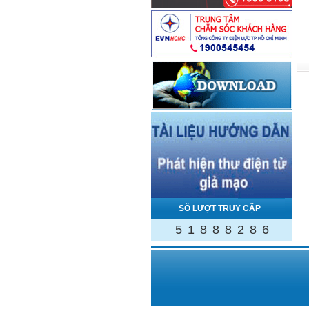
SỐ LƯỢT TRUY CẬP
5
1
8
8
8
2
8
6