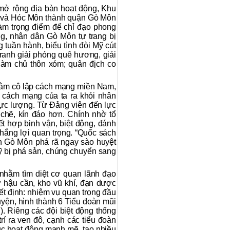
 mở rộng địa bàn hoạt động, Khu
p và Hóc Môn thành quận Gò Môn
làm trọng điểm để chỉ đạo phong
g, nhân dân Gò Môn tự trang bị
 tuần hành, biểu tình đòi Mỹ cút
ranh giải phóng quê hương, giải
làm chủ thôn xóm; quân địch co
hằm cô lập cách mạng miền Nam,
ở cách mạng của ta ra khỏi nhân
 lực lượng. Từ Đảng viên đến lực
chẽ, kín đáo hơn. Chính nhờ tổ
ết hợp binh vận, biệt động, đánh
thắng lợi quan trọng. “Quốc sách
ân Gò Môn phá rã ngay sào huyệt
ỹ bị phá sản, chúng chuyển sang
nhằm tìm diệt cơ quan lãnh đạo
 hậu cần, kho vũ khí, đạn dược
yết định: nhiệm vụ quan trọng đầu
uyện, hình thành 6 Tiểu đoàn mũi
. Riêng các đội biệt động thống
rí ra ven đô, cạnh các tiểu đoàn
ục hoạt động mạnh mẽ, tạo nhiều