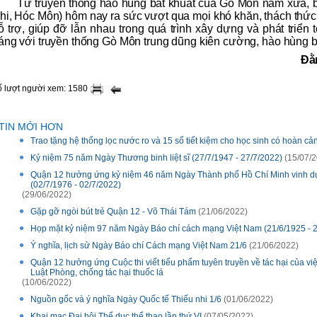
Từ truyền thống hào hùng bất khuất của Gò Môn năm xưa, 
hi, Hóc Môn) hôm nay ra sức vượt qua mọi khó khăn, thách thức,
ỗ trợ, giúp đỡ lẫn nhau trong quá trình xây dựng và phát triển
áng với truyền thống Gò Môn trung dũng kiên cường, hào hùng bấ
Đằ
ố lượt người xem: 1580
TIN MỚI HƠN
Trao tặng hệ thống lọc nước ro và 15 sổ tiết kiệm cho học sinh có hoàn cả
Kỷ niệm 75 năm Ngày Thương binh liệt sĩ (27/7/1947 - 27/7/2022)
(15/07/2
Quận 12 hưởng ứng kỷ niệm 46 năm Ngày Thành phố Hồ Chí Minh vinh dự
(02/7/1976 - 02/7/2022)
(29/06/2022)
Gặp gỡ ngòi bút trẻ Quận 12 - Võ Thái Tám
(21/06/2022)
Họp mặt kỷ niệm 97 năm Ngày Báo chí cách mạng Việt Nam (21/6/1925 -
Ý nghĩa, lịch sử Ngày Báo chí Cách mạng Việt Nam 21/6
(21/06/2022)
Quận 12 hưởng ứng Cuộc thi viết tiểu phẩm tuyên truyền về tác hại của việ
Luật Phòng, chống tác hại thuốc lá
(10/06/2022)
Nguồn gốc và ý nghĩa Ngày Quốc tế Thiếu nhi 1/6
(01/06/2022)
Khai mạc Đại hội Thể dục thể thao lần thứ VI
(07/05/2022)