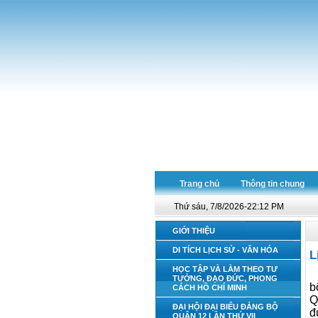
Trang chủ
Thông tin chung
Thứ sáu, 7/8/2026-22:12 PM
GIỚI THIỆU
DI TÍCH LỊCH SỬ - VĂN HÓA
L
HỌC TẬP VÀ LÀM THEO TƯ
TƯỞNG, ĐẠO ĐỨC, PHONG
b
CÁCH HỒ CHÍ MINH
Q
ĐẠI HỘI ĐẠI BIỂU ĐẢNG BỘ
đ
QUẬN 12 LẦN THỨ VII