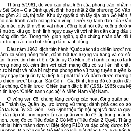
Tháng 5/1961, do yêu cầu phát triển của phong trào, nhằm
y Sài Gòn – Gia Định quyết định hợp nhất 2 địa phương Gò Vấ
ao gồm 21 xã, thị trấn. Khu ủy quyết định lấy địa bàn Gò Môn 
rào đấu tranh cách mạng toàn vùng. Dưới sự lãnh đạo của Đản
iáo mác, gậy tầm vông vạt nhọn, đồng loạt nổi dậy, xuống đường
ề nước, kêu gọi binh lính ngụy quay về với nhân dân cùng đấu t
hóng dân tộc. Trong thời gian ngắn, quần chúng nhân dân đã 
ụm trong các đồn bót không dám hành động.
Đầu năm 1962, địch tiến hành “Quốc sách ấp chiến lược” n
iành lại vùng nông thôn, đánh bật lực lượng vũ trang và cơ s
ân. Trước tình hình trên, Quân ủy Gò Môn tiến hành củng cố lại
ượng nòng cốt cảm tình với cách mạng đều có sự liên hệ chặt 
hức bí mật và nửa bí mật mà phong trào vũ trang tuyên truyền k
gụy ngay tại quận lỵ lại tiếp tục phát triển và dành được những 
p chiến lược” bị quân Sài Gòn – Gia Định, trong đó có quân d
ủa chúng. Chiến lược “Chiến tranh đặc biệt” (1961- 1965) của M
hiến lược “Chiến tranh cục bộ” ở Miền Nam Việt Nam.
Ở vùng ven đô, chúng tăng cường các hoạt động quân sự 
ủa Thành ủy, Quận ủy, lực lượng vũ trang; đánh phá các cơ sở
ủa ta. Khu ủy Sài Gòn – Gia Định triệu tập hội nghị và đưa ra qu
iên là gấp rút chọn người từ các quận ven đô để tập trung huấn l
họn, trong đó có Tiểu đoàn 2 Gò Môn (Tiểu đoàn 2 Quyết Thắng)
hất lại hình thành đơn vị Biệt động F100 và đặc công được bố t
ũi nhọn. Địa bàn quận Gò Môn có Đội biệt động 67A, 67B tiếp t