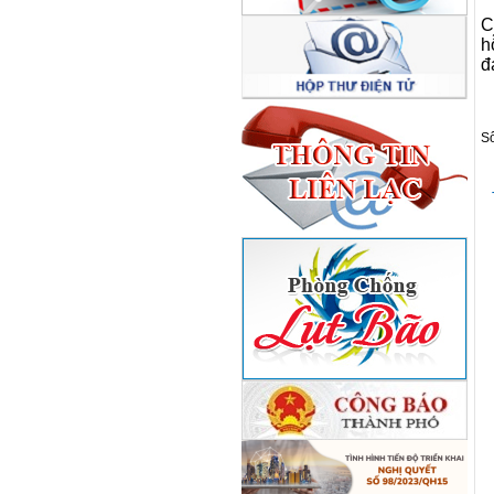
C
h
đ
S