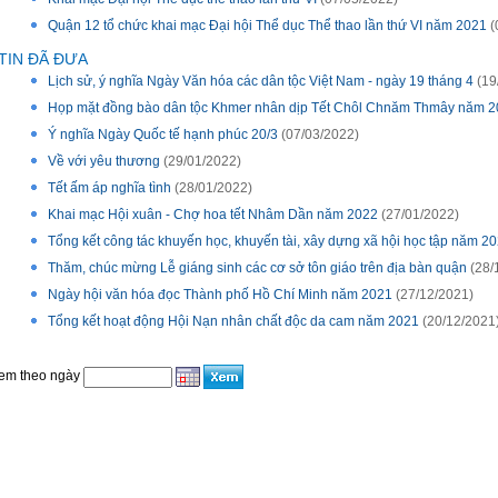
Quận 12 tổ chức khai mạc Đại hội Thể dục Thể thao lần thứ VI năm 2021
(
TIN ĐÃ ĐƯA
Lịch sử, ý nghĩa Ngày Văn hóa các dân tộc Việt Nam - ngày 19 tháng 4
(19
Họp mặt đồng bào dân tộc Khmer nhân dịp Tết Chôl Chnăm Thmây năm 
Ý nghĩa Ngày Quốc tế hạnh phúc 20/3
(07/03/2022)
Về với yêu thương
(29/01/2022)
Tết ấm áp nghĩa tình
(28/01/2022)
Khai mạc Hội xuân - Chợ hoa tết Nhâm Dần năm 2022
(27/01/2022)
Tổng kết công tác khuyến học, khuyến tài, xây dựng xã hội học tập năm 2
Thăm, chúc mừng Lễ giáng sinh các cơ sở tôn giáo trên địa bàn quận
(28/
Ngày hội văn hóa đọc Thành phố Hồ Chí Minh năm 2021
(27/12/2021)
Tổng kết hoạt động Hội Nạn nhân chất độc da cam năm 2021
(20/12/2021
em theo ngày