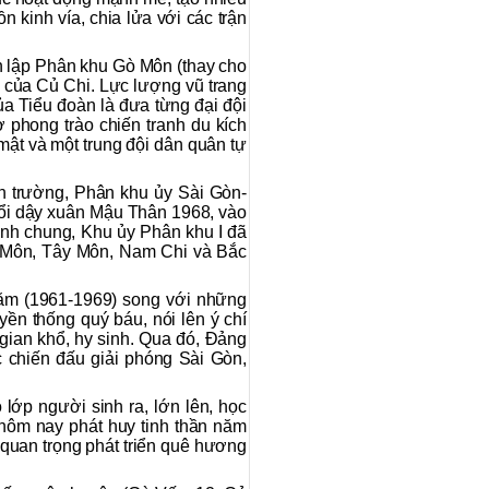
 kinh vía, chia lửa với các trận
h lập Phân khu Gò Môn (thay cho
của Củ Chi. Lực lượng vũ trang
 Tiểu đoàn là đưa từng đại đội
phong trào chiến tranh du kích
mật và một trung đội dân quân tự
n trường, Phân khu ủy Sài Gòn-
nổi dậy xuân Mậu Thân 1968, vào
nh chung, Khu ủy Phân khu I đã
g Môn, Tây Môn, Nam Chi và Bắc
 năm (1961-1969) song với những
ền thống quý báu, nói lên ý chí
gian khổ, hy sinh. Qua đó, Đảng
chiến đấu giải phóng Sài Gòn,
lớp người sinh ra, lớn lên, học
ẻ hôm nay phát huy tinh thần năm
quan trọng phát triển quê hương