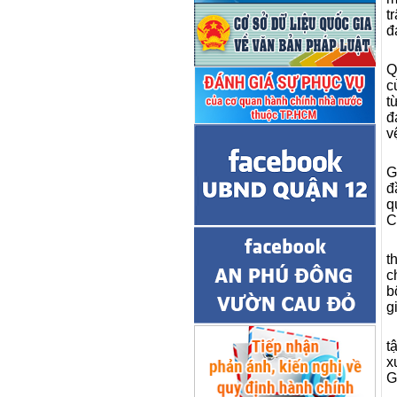
t
đ
Q
c
t
đ
v
G
đ
q
C
t
c
b
g
t
x
G