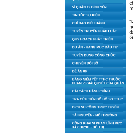
c
VÌ QUẬN 12 BÌNH YÊN
m
TIN TỨC SỰ KIỆN
t
CHỈ ĐẠO ĐIỀU HÀNH
n
TUYÊN TRUYỀN PHÁP LUẬT
đ
G
QUY HOẠCH PHÁT TRIỂN
DỰ ÁN - HẠNG MỤC ĐẦU TƯ
TUYỂN DỤNG CÔNG CHỨC
CHUYỂN ĐỔI SỐ
ĐỀ ÁN 06
BẢNG NIÊM YẾT TTHC THUỘC
PHẠM VI GIẢI QUYẾT CỦA QUẬN
CẢI CÁCH HÀNH CHÍNH
TRA CỨU TIẾN ĐỘ HỒ SƠ TTHC
DỊCH VỤ CÔNG TRỰC TUYẾN
TÀI NGUYÊN - MÔI TRƯỜNG
CÔNG KHAI VI PHẠM LĨNH VỰC
XÂY DỰNG - ĐÔ THỊ