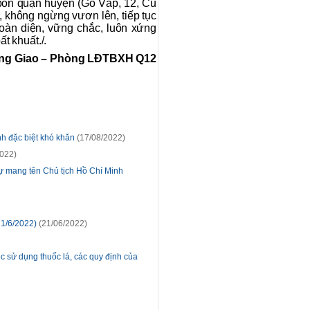
bốn quận huyện (Gò Vấp, 12, Củ
 không ngừng vươn lên, tiếp tục
 toàn diện, vững chắc, luôn xứng
t khuất./.
ng Giao – Phòng LĐTBXH Q12
nh đặc biệt khó khăn
(17/08/2022)
022)
 mang tên Chủ tịch Hồ Chí Minh
 21/6/2022)
(21/06/2022)
c sử dụng thuốc lá, các quy định của