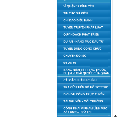
VÌ QUẬN 12 BÌNH YÊN
TIN TỨC SỰ KIỆN
CHỈ ĐẠO ĐIỀU HÀNH
TUYÊN TRUYỀN PHÁP LUẬT
QUY HOẠCH PHÁT TRIỂN
DỰ ÁN - HẠNG MỤC ĐẦU TƯ
TUYỂN DỤNG CÔNG CHỨC
CHUYỂN ĐỔI SỐ
ĐỀ ÁN 06
BẢNG NIÊM YẾT TTHC THUỘC
PHẠM VI GIẢI QUYẾT CỦA QUẬN
CẢI CÁCH HÀNH CHÍNH
TRA CỨU TIẾN ĐỘ HỒ SƠ TTHC
DỊCH VỤ CÔNG TRỰC TUYẾN
TÀI NGUYÊN - MÔI TRƯỜNG
CÔNG KHAI VI PHẠM LĨNH VỰC
XÂY DỰNG - ĐÔ THỊ
đ