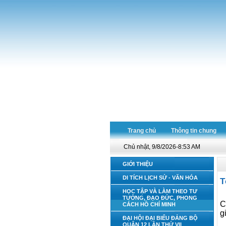
Trang chủ
Thông tin chung
Chủ nhật, 9/8/2026-8:53 AM
GIỚI THIỆU
DI TÍCH LỊCH SỬ - VĂN HÓA
T
HỌC TẬP VÀ LÀM THEO TƯ
TƯỞNG, ĐẠO ĐỨC, PHONG
C
CÁCH HỒ CHÍ MINH
g
ĐẠI HỘI ĐẠI BIỂU ĐẢNG BỘ
QUẬN 12 LẦN THỨ VII