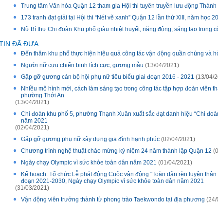
Trung tâm Văn hóa Quận 12 tham gia Hội thi tuyên truyền lưu động Thàn
173 tranh đạt giải tại Hội thi “Nét vẽ xanh” Quận 12 lần thứ XIII, năm học 
Nữ Bí thư Chi đoàn Khu phố giàu nhiệt huyết, năng động, sáng tạo trong c
TIN ĐÃ ĐƯA
Đến thăm khu phố thực hiện hiệu quả công tác vận động quần chúng và hò
Người nữ cựu chiến binh tích cực, gương mẫu
(13/04/2021)
Gặp gỡ gương cán bộ hội phụ nữ tiêu biểu giai đoạn 2016 - 2021
(13/04/2
Nhiều mô hình mới, cách làm sáng tạo trong công tác tập hợp đoàn viên th
phường Thới An
(13/04/2021)
Chi đoàn khu phố 5, phường Thạnh Xuân xuất sắc đạt danh hiệu “Chi đoàn
năm 2021
(02/04/2021)
Gặp gỡ gương phụ nữ xây dựng gia đình hạnh phúc
(02/04/2021)
Chương trình nghệ thuật chào mừng kỷ niệm 24 năm thành lập Quận 12
(0
Ngày chạy Olympic vì sức khỏe toàn dân năm 2021
(01/04/2021)
Kế hoạch: Tổ chức Lễ phát động Cuộc vận động "Toàn dân rèn luyện thân t
đoạn 2021-2030, Ngày chạy Olympic vì sức khỏe toàn dân năm 2021
(31/03/2021)
Vận động viên trưởng thành từ phong trào Taekwondo tại địa phương
(24/