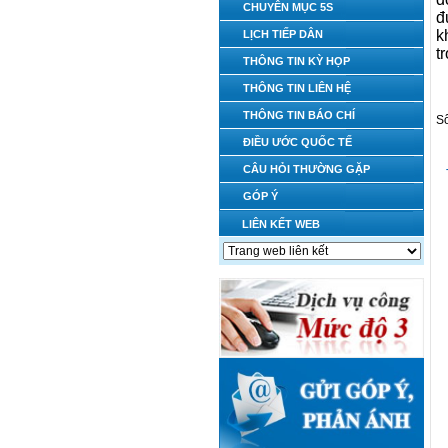
CHUYÊN MỤC 5S
đ
k
LỊCH TIẾP DÂN
t
THÔNG TIN KỲ HỌP
THÔNG TIN LIÊN HỆ
THÔNG TIN BÁO CHÍ
Số
ĐIỀU ƯỚC QUỐC TẾ
CÂU HỎI THƯỜNG GẶP
GÓP Ý
LIÊN KẾT WEB