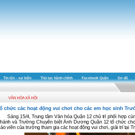
Tin tức - sự kiện
Thủ tục hành chính
Facebook Quận
Sơ đồ
VĂN HÓA XÃ HỘI
ổ chức các hoạt động vui chơi cho các em học sinh Tr
Sáng 15/4, Trung tâm Văn hóa Quận 12 chủ trì phối hợp cù
hánh và Trường Chuyên biệt Ánh Dương Quận 12 tổ chức cho 
iáo viên của trường tham gia các hoạt động vui chơi, giải trí tại 