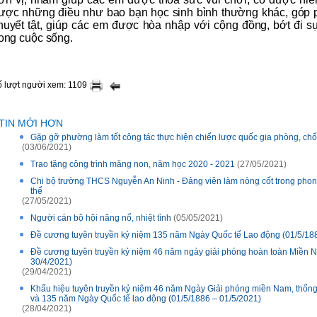
ược những điều như bao bạn học sinh bình thường khác, góp 
huyết tật, giúp các em được hòa nhập với cộng đồng, bớt đi s
rong cuộc sống.
 lượt người xem: 1109
TIN MỚI HƠN
Gặp gỡ phường làm tốt công tác thực hiện chiến lược quốc gia phòng, ch
(03/06/2021)
Trao tặng công trình măng non, năm học 2020 - 2021
(27/05/2021)
Chi bộ trường THCS Nguyễn An Ninh - Đảng viên làm nòng cốt trong phong
thể
(27/05/2021)
Người cán bộ hội năng nổ, nhiệt tình
(05/05/2021)
Đề cương tuyên truyền kỷ niệm 135 năm Ngày Quốc tế Lao động (01/5/188
Đề cương tuyên truyền kỷ niệm 46 năm ngày giải phóng hoàn toàn Miền N
30/4/2021)
(29/04/2021)
Khẩu hiệu tuyên truyền kỷ niệm 46 năm Ngày Giải phóng miền Nam, thống 
và 135 năm Ngày Quốc tế lao động (01/5/1886 – 01/5/2021)
(28/04/2021)