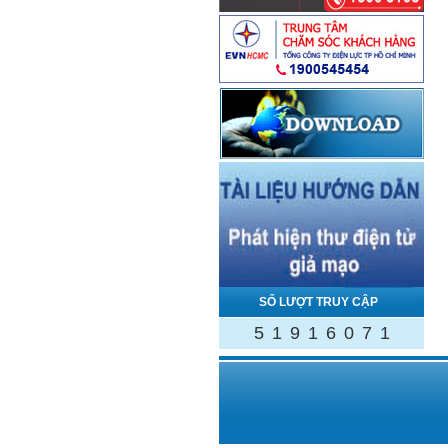
SỐ LƯỢT TRUY CẬP
5
1
9
1
6
0
7
1