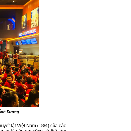
 Ánh Dương
yết tật Việt Nam (18/4) của các
 tin là các em cũng có thể làm