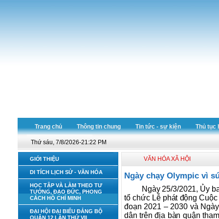
Trang chủ
Thông tin chung
Tin tức - sự kiện
Thủ tục 
Thứ sáu, 7/8/2026-21:22 PM
VĂN HÓA XÃ HỘI
GIỚI THIỆU
DI TÍCH LỊCH SỬ - VĂN HÓA
Ngày chạy Olympic vì s
HỌC TẬP VÀ LÀM THEO TƯ
Ngày 25/3/2021, Ủy 
TƯỞNG, ĐẠO ĐỨC, PHONG
tổ chức Lễ phát động Cuộc 
CÁCH HỒ CHÍ MINH
đoạn 2021 – 2030 và Ngày
ĐẠI HỘI ĐẠI BIỂU ĐẢNG BỘ
dân trên địa bàn quận tham
QUẬN 12 LẦN THỨ VII