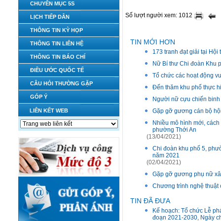
CHUYÊN MỤC 5S
Số lượt người xem: 1012
LỊCH TIẾP DÂN
THÔNG TIN KỲ HỌP
TIN MỚI HƠN
THÔNG TIN LIÊN HỆ
173 tranh đạt giải tại Hộ
THÔNG TIN BÁO CHÍ
Nữ Bí thư Chi đoàn Khu p
ĐIỀU ƯỚC QUỐC TẾ
Tổ chức các hoạt động v
CÂU HỎI THƯỜNG GẶP
Đến thăm khu phố thực hi
GÓP Ý
Người nữ cựu chiến binh
LIÊN KẾT WEB
Gặp gỡ gương cán bộ hội 
Nhiều mô hình mới, cách 
phường Thới An
(13/04/2021)
Chi đoàn khu phố 5, phườ
năm 2021
(02/04/2021)
Gặp gỡ gương phụ nữ xâ
Chương trình nghệ thuật
TIN ĐÃ ĐƯA
Kế hoạch: Tổ chức Lễ phá
đoạn 2021-2030, Ngày ch