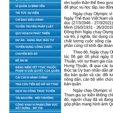
rèn luyện thân thể theo gư
VÌ QUẬN 12 BÌNH YÊN
để phục vụ học tập, lao độn
TIN TỨC SỰ KIỆN
Ngày chạy Olympic vì
Ngày Thể thao Việt Nam và 
CHỈ ĐẠO ĐIỀU HÀNH
dục (27/3/1946 - 27/3/202
TUYÊN TRUYỀN PHÁP LUẬT
Minh (26/3/1931 - 26/3/201
Đồng thời Ngày chạy Olympi
QUY HOẠCH PHÁT TRIỂN
vai trò, ý nghĩa, tác dụng 
DỰ ÁN - HẠNG MỤC ĐẦU TƯ
chất lượng cuộc sống của 
phần củng cố khối đại đoàn 
TUYỂN DỤNG CÔNG CHỨC
Theo đó, Ngày chạy Ol
CHUYỂN ĐỔI SỐ
lúc 06 giờ 00 phút ngày 
ĐỀ ÁN 06
Thuận, với sự tham gia của
Hưng Thuận, đi qua các 
BẢNG NIÊM YẾT TTHC THUỘC
thúc tại Ủy ban nhân dân 
PHẠM VI GIẢI QUYẾT CỦA QUẬN
địa bàn quận và các đối tư
CẢI CÁCH HÀNH CHÍNH
nông dân, cán bộ viên chức,
bàn quận.
TRA CỨU TIẾN ĐỘ HỒ SƠ TTHC
Ngày chạy Olympic vì 
DỊCH VỤ CÔNG TRỰC TUYẾN
Tham gia sự kiện không chỉ
TÀI NGUYÊN - MÔI TRƯỜNG
đó, người chạy đã và đang
góp phần mang hình ảnh Quận
CÔNG KHAI VI PHẠM LĨNH VỰC
XÂY DỰNG - ĐÔ THỊ