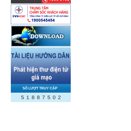
SỐ LƯỢT TRUY CẬP
5
1
8
8
7
5
0
2