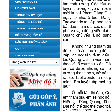
CHUYÊN MỤC 5S
lẫn chất lượng. Các câu lạ
luyện thường xuyên. Trưởn
LỊCH TIẾP DÂN
mới là nơi Phạm Đăng Quan
THÔNG TIN KỲ HỌP
ngay từ nhỏ, 5 tuổi, Đăn
Taekwondo tại lớp học pho
THÔNG TIN LIÊN HỆ
bắt đầu tham gia các giải 
THÔNG TIN BÁO CHÍ
phố và vận động viên đại 
Quang chủ yếu là nội dung
ĐIỀU ƯỚC QUỐC TẾ
xác.
CÂU HỎI THƯỜNG GẶP
Không những tham gia 
GÓP Ý
đôi khi có ảnh hưởng đến l
xếp lịch học tập và thi đấ
LIÊN KẾT WEB
tại, Quang là sinh viên n
thao và tổ chức sự kiện. Đ
em có được những cơ hội 
trưởng thành hơn, trở nên 
rất sợ, Taekwondo là một p
mình. Em luyện tập mỗi n
lâu”.
Ở mỗi lần thi đấu, Q
em tham gia, em sẽ học hỏi 
Hiện tại, Đăng Quang đã 
Đại hội thể dục thể thao to
năm 2019, 2020; Huy chươ