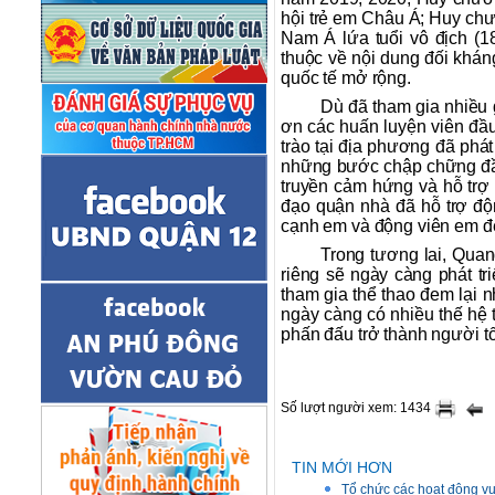
hội trẻ em Châu Á; Huy c
Nam Á lứa tuổi vô địch (
thuộc về nội dung đối khán
quốc tế mở rộng.
Dù đã tham gia nhiều 
ơn các huấn luyện viên đầu
trào tại địa phương đã phá
những bước chập chững đầu
truyền cảm hứng và hỗ trợ 
đạo quận nhà đã hỗ trợ độn
cạnh em và động viên em để
Trong tương lai, Qua
riêng sẽ ngày càng phát tr
tham gia thể thao đem lại
ngày càng có nhiều thế hệ t
phấn đấu trở thành người tốt
Số lượt người xem: 1434
TIN MỚI HƠN
Tổ chức các hoạt động v