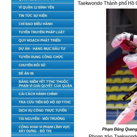
Taekwondo Thành phố Hồ C
VÌ QUẬN 12 BÌNH YÊN
TIN TỨC SỰ KIỆN
CHỈ ĐẠO ĐIỀU HÀNH
TUYÊN TRUYỀN PHÁP LUẬT
QUY HOẠCH PHÁT TRIỂN
DỰ ÁN - HẠNG MỤC ĐẦU TƯ
TUYỂN DỤNG CÔNG CHỨC
CHUYỂN ĐỔI SỐ
ĐỀ ÁN 06
BẢNG NIÊM YẾT TTHC THUỘC
PHẠM VI GIẢI QUYẾT CỦA QUẬN
CẢI CÁCH HÀNH CHÍNH
TRA CỨU TIẾN ĐỘ HỒ SƠ TTHC
DỊCH VỤ CÔNG TRỰC TUYẾN
TÀI NGUYÊN - MÔI TRƯỜNG
CÔNG KHAI VI PHẠM LĨNH VỰC
Phạm Đăng Quang (
XÂY DỰNG - ĐÔ THỊ
Phong trào Taekwondo 