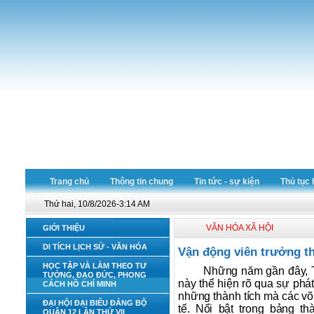
Trang chủ
Thông tin chung
Tin tức - sự kiện
Thủ tục 
Thứ hai, 10/8/2026-3:14 AM
VĂN HÓA XÃ HỘI
GIỚI THIỆU
DI TÍCH LỊCH SỬ - VĂN HÓA
Vận động viên trưởng t
HỌC TẬP VÀ LÀM THEO TƯ
Những năm gần đây, T
TƯỞNG, ĐẠO ĐỨC, PHONG
này thể hiện rõ qua sự phá
CÁCH HỒ CHÍ MINH
những thành tích mà các võ
ĐẠI HỘI ĐẠI BIỂU ĐẢNG BỘ
tế. Nổi bật trong bảng 
QUẬN 12 LẦN THỨ VII