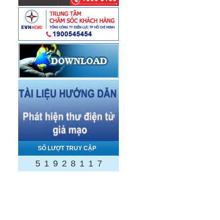
SỐ LƯỢT TRUY CẬP
5
1
9
2
8
1
1
7