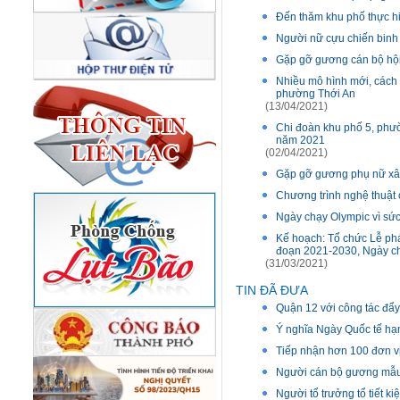
Đến thăm khu phố thực hi
Người nữ cựu chiến binh
Gặp gỡ gương cán bộ hội 
Nhiều mô hình mới, cách 
phường Thới An
(13/04/2021)
Chi đoàn khu phố 5, phườ
năm 2021
(02/04/2021)
Gặp gỡ gương phụ nữ xâ
Chương trình nghệ thuật
Ngày chạy Olympic vì sứ
Kế hoạch: Tổ chức Lễ phá
đoạn 2021-2030, Ngày ch
(31/03/2021)
TIN ĐÃ ĐƯA
Quận 12 với công tác đẩy
Ý nghĩa Ngày Quốc tế hạ
Tiếp nhận hơn 100 đơn v
Người cán bộ gương mẫu
Người tổ trưởng tổ tiết k