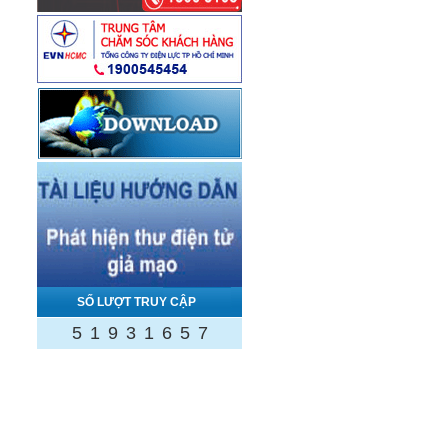
SỐ LƯỢT TRUY CẬP
5
1
9
3
1
6
5
7