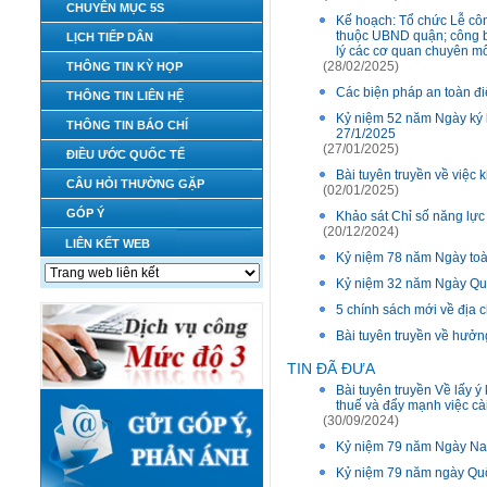
CHUYÊN MỤC 5S
Kế hoạch: Tổ chức Lễ cô
thuộc UBND quận; công b
LỊCH TIẾP DÂN
lý các cơ quan chuyên 
(28/02/2025)
THÔNG TIN KỲ HỌP
Các biện pháp an toàn đi
THÔNG TIN LIÊN HỆ
Kỷ niệm 52 năm Ngày ký kế
THÔNG TIN BÁO CHÍ
27/1/2025
(27/01/2025)
ĐIỀU ƯỚC QUỐC TẾ
Bài tuyên truyền về việc
CÂU HỎI THƯỜNG GẶP
(02/01/2025)
GÓP Ý
Khảo sát Chỉ số năng lực
(20/12/2024)
LIÊN KẾT WEB
Kỷ niệm 78 năm Ngày toà
Kỷ niệm 32 năm Ngày Quốc
5 chính sách mới về địa 
Bài tuyên truyền về hưở
TIN ĐÃ ĐƯA
Bài tuyên truyền Về lấy 
thuế và đẩy mạnh việc cà
(30/09/2024)
Kỷ niệm 79 năm Ngày Nam
Kỷ niệm 79 năm ngày Quố