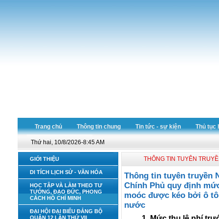
Trang chủ
Thông tin chung
Tin tức - sự kiện
Thủ tục 
Thứ hai, 10/8/2026-8:45 AM
THÔNG TIN TUYÊN TRUY
GIỚI THIỆU
DI TÍCH LỊCH SỬ - VĂN HÓA
Thông tin tuyên truyền
Chính Phủ quy định mức 
HỌC TẬP VÀ LÀM THEO TƯ
TƯỞNG, ĐẠO ĐỨC, PHONG
moóc được kéo bởi ô tô 
CÁCH HỒ CHÍ MINH
nước
ĐẠI HỘI ĐẠI BIỂU ĐẢNG BỘ
1. Mức thu lệ phí tr
QUẬN 12 LẦN THỨ VII