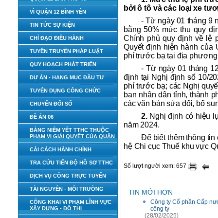
bởi ô tô và các loại xe tư
VÌ QUẬN 12 BÌNH YÊN
- Từ ngày 01 tháng 9 
TIN TỨC SỰ KIỆN
bằng 50% mức thu quy địn
Chính phủ quy định về lệ 
CHỈ ĐẠO ĐIỀU HÀNH
Quyết định hiện hành của Ủ
TUYÊN TRUYỀN PHÁP LUẬT
phí trước bạ tại địa phương
QUY HOẠCH PHÁT TRIỂN
- Từ ngày 01 tháng 12
định tại Nghị định số 10/
DỰ ÁN - HẠNG MỤC ĐẦU TƯ
phí trước bạ; các Nghị quy
TUYỂN DỤNG CÔNG CHỨC
ban nhân dân tỉnh, thành p
các văn bản sửa đổi, bổ sun
CHUYỂN ĐỔI SỐ
2.
Nghị định có hiệu l
ĐỀ ÁN 06
năm 2024.
BẢNG NIÊM YẾT TTHC THUỘC
PHẠM VI GIẢI QUYẾT CỦA QUẬN
Để biết thêm thông tin
hệ Chi cục Thuế khu vực Qu
CẢI CÁCH HÀNH CHÍNH
TRA CỨU TIẾN ĐỘ HỒ SƠ TTHC
Số lượt người xem: 657
DỊCH VỤ CÔNG TRỰC TUYẾN
TÀI NGUYÊN - MÔI TRƯỜNG
TIN MỚI HƠN
Công ty Cổ phần Cấp nướ
CÔNG KHAI VI PHẠM LĨNH VỰC
XÂY DỰNG - ĐÔ THỊ
công ty
(28/02/2025)