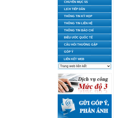
CHUYÊN MỤC 5S
LỊCH TIẾP DÂN
THÔNG TIN KỲ HỌP
THÔNG TIN LIÊN HỆ
THÔNG TIN BÁO CHÍ
ĐIỀU ƯỚC QUỐC TẾ
CÂU HỎI THƯỜNG GẶP
GÓP Ý
LIÊN KẾT WEB