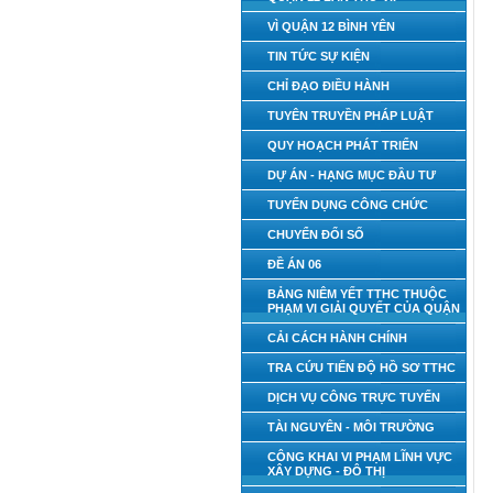
VÌ QUẬN 12 BÌNH YÊN
TIN TỨC SỰ KIỆN
CHỈ ĐẠO ĐIỀU HÀNH
TUYÊN TRUYỀN PHÁP LUẬT
QUY HOẠCH PHÁT TRIỂN
DỰ ÁN - HẠNG MỤC ĐẦU TƯ
TUYỂN DỤNG CÔNG CHỨC
CHUYỂN ĐỔI SỐ
ĐỀ ÁN 06
BẢNG NIÊM YẾT TTHC THUỘC
PHẠM VI GIẢI QUYẾT CỦA QUẬN
CẢI CÁCH HÀNH CHÍNH
TRA CỨU TIẾN ĐỘ HỒ SƠ TTHC
DỊCH VỤ CÔNG TRỰC TUYẾN
TÀI NGUYÊN - MÔI TRƯỜNG
CÔNG KHAI VI PHẠM LĨNH VỰC
XÂY DỰNG - ĐÔ THỊ