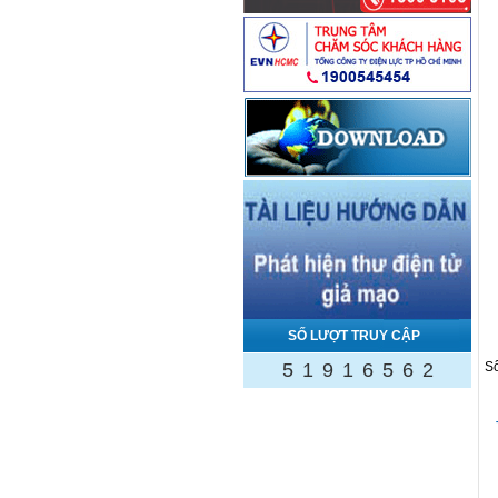
SỐ LƯỢT TRUY CẬP
5
1
9
1
6
5
6
2
Số