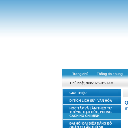
Trang chủ
Thông tin chung
Chủ nhật, 9/8/2026-9:50 AM
GIỚI THIỆU
DI TÍCH LỊCH SỬ - VĂN HÓA
Q
m
HỌC TẬP VÀ LÀM THEO TƯ
TƯỞNG, ĐẠO ĐỨC, PHONG
CÁCH HỒ CHÍ MINH
ĐẠI HỘI ĐẠI BIỂU ĐẢNG BỘ
QUẬN 12 LẦN THỨ VII