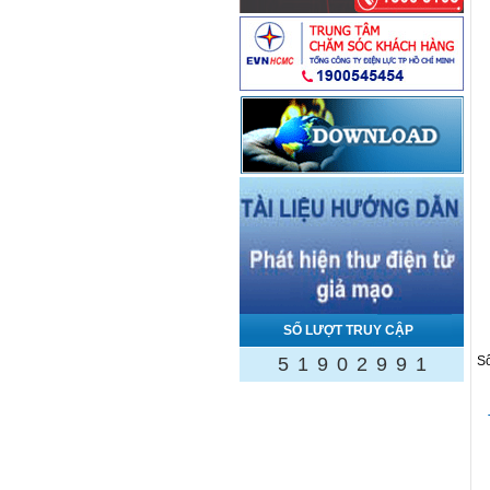
SỐ LƯỢT TRUY CẬP
5
1
9
0
2
9
9
1
Số