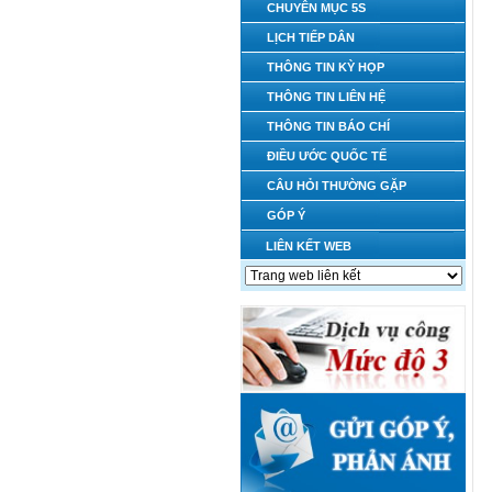
CHUYÊN MỤC 5S
LỊCH TIẾP DÂN
THÔNG TIN KỲ HỌP
THÔNG TIN LIÊN HỆ
THÔNG TIN BÁO CHÍ
ĐIỀU ƯỚC QUỐC TẾ
CÂU HỎI THƯỜNG GẶP
GÓP Ý
LIÊN KẾT WEB