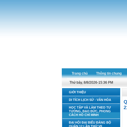
Trang chủ
Thông tin chung
Thứ bảy, 8/8/2026-15:36 PM
GIỚI THIỆU
DI TÍCH LỊCH SỬ - VĂN HÓA
Q
2
HỌC TẬP VÀ LÀM THEO TƯ
TƯỞNG, ĐẠO ĐỨC, PHONG
CÁCH HỒ CHÍ MINH
ĐẠI HỘI ĐẠI BIỂU ĐẢNG BỘ
QUẬN 12 LẦN THỨ VII