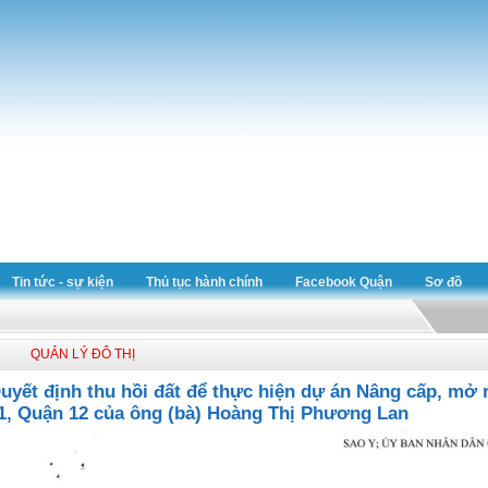
Tin tức - sự kiện
Thủ tục hành chính
Facebook Quận
Sơ đồ
QUẢN LÝ ĐÔ THỊ
uyết định thu hồi đất để thực hiện dự án Nâng cấp, mở
1, Quận 12 của ông (bà) Hoàng Thị Phương Lan