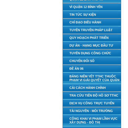
VÌ QUẬN 12 BÌNH YÊN
TIN TỨC SỰ KIỆN
CHỈ ĐẠO ĐIỀU HÀNH
TUYÊN TRUYỀN PHÁP LUẬT
QUY HOẠCH PHÁT TRIỂN
DỰ ÁN - HẠNG MỤC ĐẦU TƯ
TUYỂN DỤNG CÔNG CHỨC
CHUYỂN ĐỔI SỐ
ĐỀ ÁN 06
BẢNG NIÊM YẾT TTHC THUỘC
PHẠM VI GIẢI QUYẾT CỦA QUẬN
CẢI CÁCH HÀNH CHÍNH
TRA CỨU TIẾN ĐỘ HỒ SƠ TTHC
DỊCH VỤ CÔNG TRỰC TUYẾN
TÀI NGUYÊN - MÔI TRƯỜNG
CÔNG KHAI VI PHẠM LĨNH VỰC
XÂY DỰNG - ĐÔ THỊ