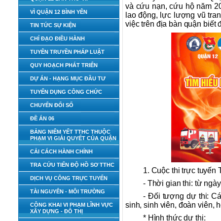
và cứu nạn, cứu hộ năm 20
VÌ QUẬN 12 BÌNH YÊN
lao động, lực lượng vũ tran
việc trên địa bàn quận biết
TIN TỨC SỰ KIỆN
CHỈ ĐẠO ĐIỀU HÀNH
TUYÊN TRUYỀN PHÁP LUẬT
QUY HOẠCH PHÁT TRIỂN
DỰ ÁN - HẠNG MỤC ĐẦU TƯ
TUYỂN DỤNG CÔNG CHỨC
CHUYỂN ĐỔI SỐ
ĐỀ ÁN 06
BẢNG NIÊM YẾT TTHC THUỘC
PHẠM VI GIẢI QUYẾT CỦA QUẬN
CẢI CÁCH HÀNH CHÍNH
TRA CỨU TIẾN ĐỘ HỒ SƠ TTHC
1. Cuộc thi trực tuyến
DỊCH VỤ CÔNG TRỰC TUYẾN
- Thời gian thi: từ ng
TÀI NGUYÊN - MÔI TRƯỜNG
- Đối tượng dự thi: C
sinh, sinh viên, đoàn viên, 
CÔNG KHAI VI PHẠM LĨNH VỰC
XÂY DỰNG - ĐÔ THỊ
* Hình thức dự thi: