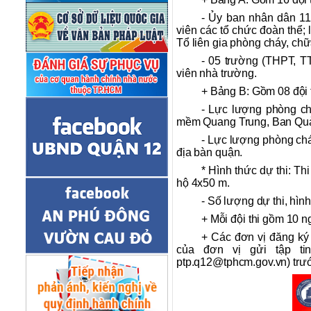
- Ủy ban nhân dân 11
viên các tổ chức đoàn thể;
Tổ liên gia phòng cháy, ch
- 05 trường (THPT, 
viên nhà trường.
+ Bảng B: Gồm 08 đội t
- Lực lượng phòng c
mềm Quang Trung, Ban Quả
- Lực lượng phòng chá
địa bàn quận.
* Hình thức dự thi: T
hộ 4x50 m.
- Số lượng dự thi, hìn
+ Mỗi đội thi gồm 10 ng
+ Các đơn vị đăng ký
của đơn vị gửi tập t
ptp.q12@tphcm.gov.vn) trư