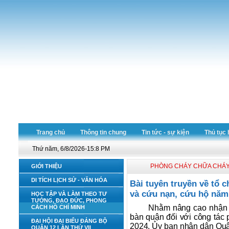
Trang chủ
Thông tin chung
Tin tức - sự kiện
Thủ tục 
Thứ năm, 6/8/2026-15:8 PM
PHÒNG CHÁY CHỮA CHÁ
GIỚI THIỆU
DI TÍCH LỊCH SỬ - VĂN HÓA
Bài tuyên truyền về tổ 
và cứu nạn, cứu hộ năm
HỌC TẬP VÀ LÀM THEO TƯ
TƯỞNG, ĐẠO ĐỨC, PHONG
Nhằm nâng cao nhận t
CÁCH HỒ CHÍ MINH
bàn quận đối với công tác
ĐẠI HỘI ĐẠI BIỂU ĐẢNG BỘ
2024. Ủy ban nhân dân Quận
QUẬN 12 LẦN THỨ VII