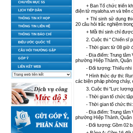
CHUYÊN MỤC 5S
+ Ban Tổ chức triển kh
LỊCH TIẾP DÂN
điện tử myaloha.vn và trên 
THÔNG TIN KỲ HỌP
+ Thí sinh sử dụng thi
20 câu hỏi trắc nghiệm trong
THÔNG TIN LIÊN HỆ
+ Mỗi thí sinh chỉ được
THÔNG TIN BÁO CHÍ
2. Cuộc thi “ Chiến sĩ
ĐIỀU ƯỚC QUỐC TẾ
- Thời gian: từ 08 giờ
CÂU HỎI THƯỜNG GẶP
- Địa điểm: Trung tâm
GÓP Ý
phường Hiệp Thành, Quận 
LIÊN KẾT WEB
- Đối tượng: Thiếu nhi
* Hình thức dự thi: R
các biện pháp phòng cháy,
3. Cuộc thi “Lực lượn
- Thời gian tổ chức tậ
- Thời gian tổ chức th
- Địa điểm: Trung tâm
phường Hiệp Thành, Quận 
- Đối tượng: Gồm 02 
+ Bảng A: Gồm 16 đội t