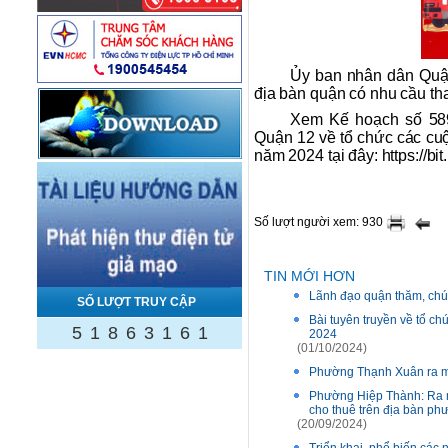
Ủy ban nhân dân Quận
địa bàn quận có nhu cầu th
Xem Kế hoạch số 58
Quận 12 về tổ chức các cuộ
năm 2024 tại đây: https://bi
Số lượt người xem: 930
TIN MỚI HƠN
Lãnh đạo quận thăm, chú
SỐ LƯỢT TRUY CẬP
Bài tuyên truyền về tổ 
5
1
8
6
3
1
6
1
2024
(01/10/2024)
Phường Thạnh Xuân ra mắ
Phường Hiệp Thành: Ra mắ
cho thuê trên địa bàn ph
(20/09/2024)