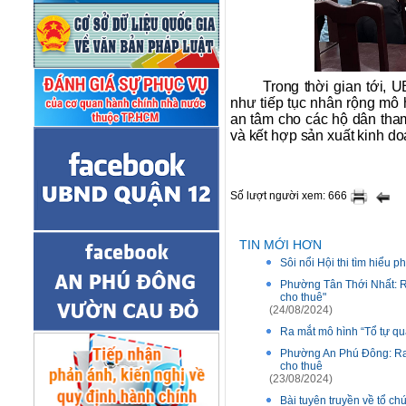
Trong thời gian tới, 
như tiếp tục nhân rộng mô 
an tâm cho các hộ dân tham
và kết hợp sản xuất kinh d
Số lượt người xem: 666
TIN MỚI HƠN
Sôi nổi Hội thi tìm hiểu
Phường Tân Thới Nhất: Ra
cho thuê"
(24/08/2024)
Ra mắt mô hình “Tổ tự q
Phường An Phú Đông: Ra 
cho thuê
(23/08/2024)
Bài tuyên truyền về tổ ch