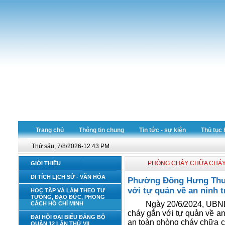
Trang chủ
Thông tin chung
Tin tức - sự kiện
Thủ tục 
Thứ sáu, 7/8/2026-12:43 PM
PHÒNG CHÁY CHỮA CHÁ
GIỚI THIỆU
DI TÍCH LỊCH SỬ - VĂN HÓA
Phường Đông Hưng Thuận
với tự quản về an ninh t
HỌC TẬP VÀ LÀM THEO TƯ
TƯỞNG, ĐẠO ĐỨC, PHONG
Ngày 20/6/2024, UBND
CÁCH HỒ CHÍ MINH
cháy gắn với tự quản về an 
ĐẠI HỘI ĐẠI BIỂU ĐẢNG BỘ
an toàn phòng cháy chữa ch
QUẬN 12 LẦN THỨ VII