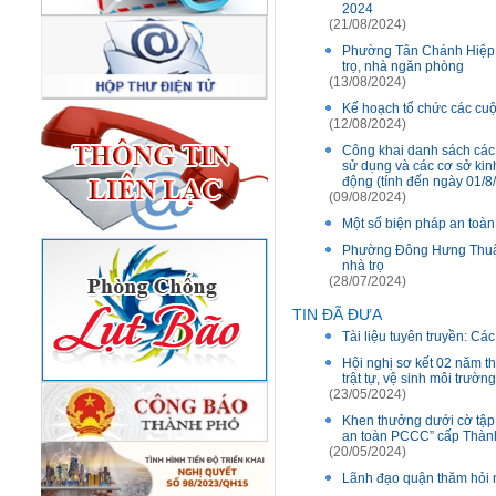
2024
(21/08/2024)
Phường Tân Chánh Hiệp, 
trọ, nhà ngăn phòng
(13/08/2024)
Kế hoạch tổ chức các cuộ
(12/08/2024)
Công khai danh sách các 
sử dụng và các cơ sở kin
động (tính đến ngày 01/8
(09/08/2024)
Một số biện pháp an toàn
Phường Đông Hưng Thuận:
nhà trọ
(28/07/2024)
TIN ĐÃ ĐƯA
Tài liệu tuyên truyền: Cá
Hội nghị sơ kết 02 năm t
trật tự, vệ sinh môi trư
(23/05/2024)
Khen thưởng dưới cờ tập t
an toàn PCCC” cấp Thàn
(20/05/2024)
Lãnh đạo quận thăm hỏi 