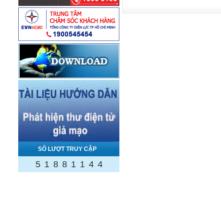
SỐ LƯỢT TRUY CẬP
5
1
8
8
1
1
4
4