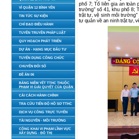
phố 7; Tổ liên gia an toàn
VÌ QUẬN 12 BÌNH YÊN
trường” số 41, khu phố 8; 
trật tự, vệ sinh môi trường
TIN TỨC SỰ KIỆN
tự quản về an ninh trật tự, 
CHỈ ĐẠO ĐIỀU HÀNH
TUYÊN TRUYỀN PHÁP LUẬT
QUY HOẠCH PHÁT TRIỂN
DỰ ÁN - HẠNG MỤC ĐẦU TƯ
TUYỂN DỤNG CÔNG CHỨC
CHUYỂN ĐỔI SỐ
ĐỀ ÁN 06
BẢNG NIÊM YẾT TTHC THUỘC
PHẠM VI GIẢI QUYẾT CỦA QUẬN
CẢI CÁCH HÀNH CHÍNH
TRA CỨU TIẾN ĐỘ HỒ SƠ TTHC
DỊCH VỤ CÔNG TRỰC TUYẾN
TÀI NGUYÊN - MÔI TRƯỜNG
CÔNG KHAI VI PHẠM LĨNH VỰC
XÂY DỰNG - ĐÔ THỊ