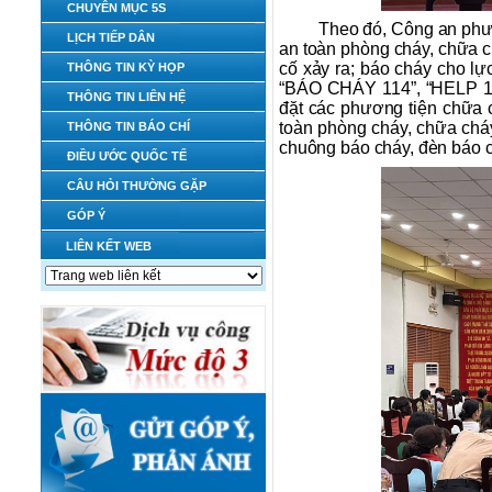
CHUYÊN MỤC 5S
Theo đó, Công an phườ
LỊCH TIẾP DÂN
an toàn phòng cháy, chữa c
cố xảy ra; báo cháy cho 
THÔNG TIN KỲ HỌP
“BÁO CHÁY 114”, “HELP 114
THÔNG TIN LIÊN HỆ
đặt các phương tiện chữa c
toàn phòng cháy, chữa cháy
THÔNG TIN BÁO CHÍ
chuông báo cháy, đèn báo 
ĐIỀU ƯỚC QUỐC TẾ
CÂU HỎI THƯỜNG GẶP
GÓP Ý
LIÊN KẾT WEB