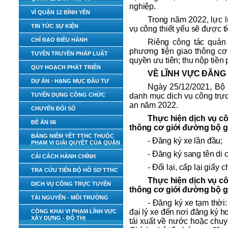
nghiệp.
VÌ QUẬN 12 BÌNH YÊN
Trong năm 2022, lực 
TIN TỨC SỰ KIỆN
vụ công thiết yếu sẽ được t
CHỈ ĐẠO ĐIỀU HÀNH
Riêng công tác quản
phương tiện giao thông cơ 
TUYÊN TRUYỀN PHÁP LUẬT
quyền ưu tiên; thu nộp tiền
QUY HOẠCH PHÁT TRIỂN
VỀ LĨNH VỰC ĐĂNG
DỰ ÁN - HẠNG MỤC ĐẦU TƯ
Ngày 25/12/2021, Bộ
TUYỂN DỤNG CÔNG CHỨC
danh mục dịch vụ công trự
an năm 2022.
CHUYỂN ĐỔI SỐ
Thực hiện dịch vụ cô
ĐỀ ÁN 06
thông cơ giới đường bộ 
BẢNG NIÊM YẾT TTHC THUỘC
- Đăng ký xe lần đầu;
PHẠM VI GIẢI QUYẾT CỦA QUẬN
- Đăng ký sang tên di 
CẢI CÁCH HÀNH CHÍNH
- Đổi lại, cấp lại giấy
TRA CỨU TIẾN ĐỘ HỒ SƠ TTHC
Thực hiện dịch vụ cô
DỊCH VỤ CÔNG TRỰC TUYẾN
thông cơ giới đường bộ 
TÀI NGUYÊN - MÔI TRƯỜNG
- Đăng ký xe tạm thời
đại lý xe đến nơi đăng ký h
CÔNG KHAI VI PHẠM LĨNH VỰC
XÂY DỰNG - ĐÔ THỊ
tái xuất về nước hoặc chuy