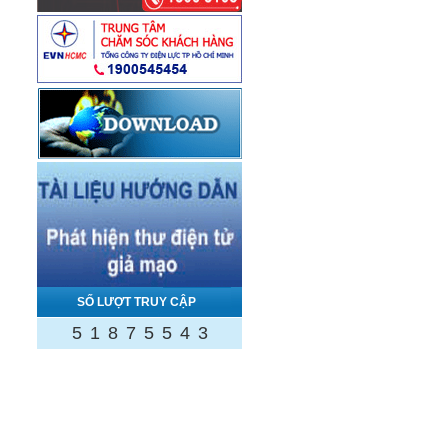
SỐ LƯỢT TRUY CẬP
5
1
8
7
5
5
4
3