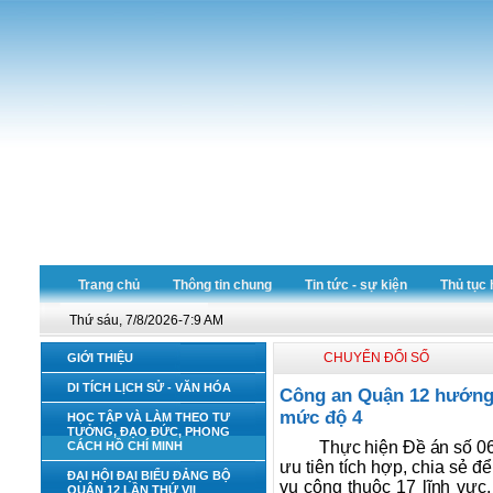
Trang chủ
Thông tin chung
Tin tức - sự kiện
Thủ tục 
Thứ sáu, 7/8/2026-7:9 AM
CHUYỂN ĐỔI SỐ
GIỚI THIỆU
DI TÍCH LỊCH SỬ - VĂN HÓA
Công an Quận 12 hướng 
mức độ 4
HỌC TẬP VÀ LÀM THEO TƯ
TƯỞNG, ĐẠO ĐỨC, PHONG
Thực hiện Đề án số 06
CÁCH HỒ CHÍ MINH
ưu tiên tích hợp, chia sẻ đ
ĐẠI HỘI ĐẠI BIỂU ĐẢNG BỘ
vụ công thuộc 17 lĩnh vực,
QUẬN 12 LẦN THỨ VII