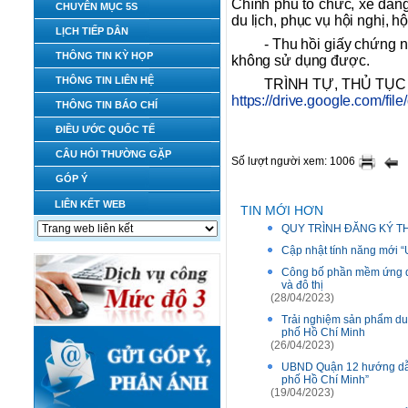
Chính phủ tổ chức, xe đă
CHUYÊN MỤC 5S
du lịch, phục vụ hội nghị, hộ
LỊCH TIẾP DÂN
- Thu hồi giấy chứng n
THÔNG TIN KỲ HỌP
không sử dụng được.
THÔNG TIN LIÊN HỆ
TRÌNH TỰ, THỦ TỤC T
https://drive.google.com/
THÔNG TIN BÁO CHÍ
ĐIỀU ƯỚC QUỐC TẾ
CÂU HỎI THƯỜNG GẶP
Số lượt người xem: 1006
GÓP Ý
LIÊN KẾT WEB
TIN MỚI HƠN
QUY TRÌNH ĐĂNG KÝ T
Cập nhật tính năng mới
Công bố phần mềm ứng dụn
và đô thị
(28/04/2023)
Trải nghiệm sản phẩm du
phố Hồ Chí Minh
(26/04/2023)
UBND Quận 12 hướng dẫn t
phố Hồ Chí Minh”
(19/04/2023)