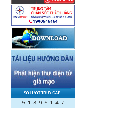
SỐ LƯỢT TRUY CẬP
5
1
8
9
6
1
4
7