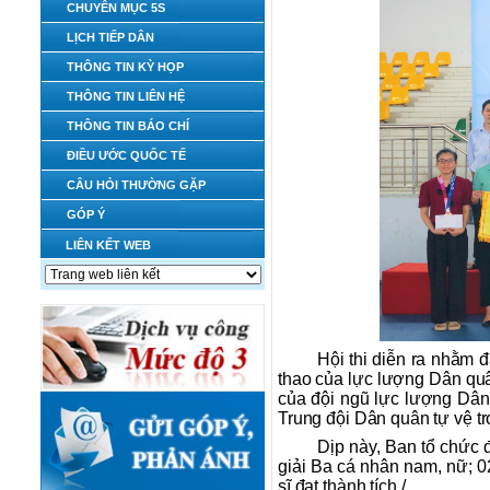
CHUYÊN MỤC 5S
LỊCH TIẾP DÂN
THÔNG TIN KỲ HỌP
THÔNG TIN LIÊN HỆ
THÔNG TIN BÁO CHÍ
ĐIỀU ƯỚC QUỐC TẾ
CÂU HỎI THƯỜNG GẶP
GÓP Ý
LIÊN KẾT WEB
Hội thi diễn ra nhằm đ
thao của lực lượng Dân qu
của đội ngũ lực lượng Dân 
Trung đội Dân quân tự vệ t
Dịp này, Ban tổ chức đ
giải Ba cá nhân nam, nữ; 02
sĩ đạt thành tích./.