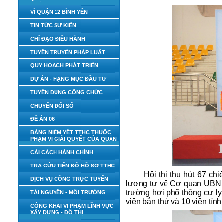
VÌ QUẬN 12 BÌNH YÊN
TIN TỨC SỰ KIỆN
CHỈ ĐẠO ĐIỀU HÀNH
TUYÊN TRUYỀN PHÁP LUẬT
QUY HOẠCH PHÁT TRIỂN
DỰ ÁN - HẠNG MỤC ĐẦU TƯ
TUYỂN DỤNG CÔNG CHỨC
CHUYỂN ĐỔI SỐ
ĐỀ ÁN 06
BẢNG NIÊM YẾT TTHC THUỘC
PHẠM VI GIẢI QUYẾT CỦA QUẬN
CẢI CÁCH HÀNH CHÍNH
TRA CỨU TIẾN ĐỘ HỒ SƠ TTHC
Hội thi thu hút 67 ch
DỊCH VỤ CÔNG TRỰC TUYẾN
lượng tự vệ Cơ quan UBND 
trường hơi phổ thông cự l
TÀI NGUYÊN - MÔI TRƯỜNG
viên bắn thử và 10 viên tính
CÔNG KHAI VI PHẠM LĨNH VỰC
XÂY DỰNG - ĐÔ THỊ