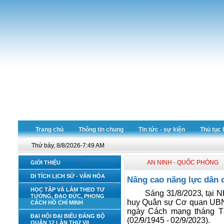
Trang chủ
Thông tin chung
Tin tức - sự kiện
Thủ tục 
Thứ bảy, 8/8/2026-7:49 AM
AN NINH - QUỐC PHÒNG
GIỚI THIỆU
DI TÍCH LỊCH SỬ - VĂN HÓA
Nâng cao năng lực dân q
HỌC TẬP VÀ LÀM THEO TƯ
Sáng 31/8/2023, tại 
TƯỞNG, ĐẠO ĐỨC, PHONG
huy Quân sự Cơ quan UBND
CÁCH HỒ CHÍ MINH
ngày Cách mạng tháng T
ĐẠI HỘI ĐẠI BIỂU ĐẢNG BỘ
(02/9/1945 - 02/9/2023).
QUẬN 12 LẦN THỨ VII