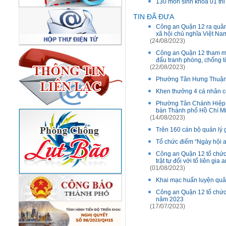
130 môn sinh khóa 01 th
TIN ĐÃ ĐƯA
Công an Quận 12 ra quân 
xã hội chủ nghĩa Việt Na
(24/08/2023)
Công an Quận 12 tham mư
đấu tranh phòng, chống tộ
(22/08/2023)
Phường Tân Hưng Thuận: 
Khen thưởng 4 cá nhân có
Phường Tân Chánh Hiệp, 
bàn Thành phố Hồ Chí M
(14/08/2023)
Trên 160 cán bộ quản lý 
Tổ chức điểm “Ngày hội a
Công an Quận 12 tổ chức 
trật tự đối với tổ liên gi
(01/08/2023)
Khai mạc huấn luyện quâ
Công an Quận 12 tổ chức 
năm 2023
(17/07/2023)