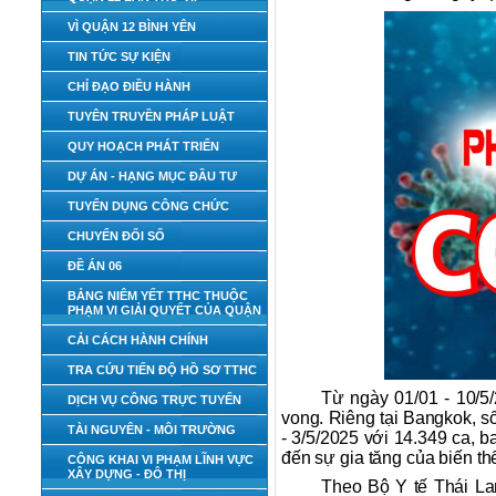
VÌ QUẬN 12 BÌNH YÊN
TIN TỨC SỰ KIỆN
CHỈ ĐẠO ĐIỀU HÀNH
TUYÊN TRUYỀN PHÁP LUẬT
QUY HOẠCH PHÁT TRIỂN
DỰ ÁN - HẠNG MỤC ĐẦU TƯ
TUYỂN DỤNG CÔNG CHỨC
CHUYỂN ĐỔI SỐ
ĐỀ ÁN 06
BẢNG NIÊM YẾT TTHC THUỘC
PHẠM VI GIẢI QUYẾT CỦA QUẬN
CẢI CÁCH HÀNH CHÍNH
TRA CỨU TIẾN ĐỘ HỒ SƠ TTHC
Từ ngày 01/01 - 10/5
DỊCH VỤ CÔNG TRỰC TUYẾN
vong. Riêng tại Bangkok, số
TÀI NGUYÊN - MÔI TRƯỜNG
- 3/5/2025 với 14.349 ca, b
đến sự gia tăng của biến t
CÔNG KHAI VI PHẠM LĨNH VỰC
XÂY DỰNG - ĐÔ THỊ
Theo Bộ Y tế Thái La