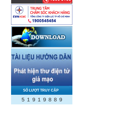
SỐ LƯỢT TRUY CẬP
5
1
9
1
9
8
8
9