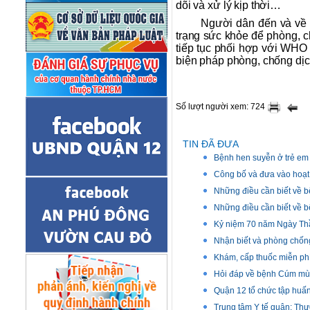
dõi và xử lý kịp thời…
Người dân đến và về 
trạng sức khỏe để phòng, ch
tiếp tục phối hợp với WHO t
biện pháp phòng, chống dịc
Số lượt người xem: 724
TIN ĐÃ ĐƯA
Bệnh hen suyễn ở trẻ em 
Công bố và đưa vào hoạt 
Những điều cần biết về 
Những điều cần biết về b
Kỷ niệm 70 năm Ngày Thầ
Nhận biết và phòng chố
Khám, cấp thuốc miễn phí
Hỏi đáp về bệnh Cúm m
Quận 12 tổ chức tập huấn
Trung tâm Y tế quận: Thự