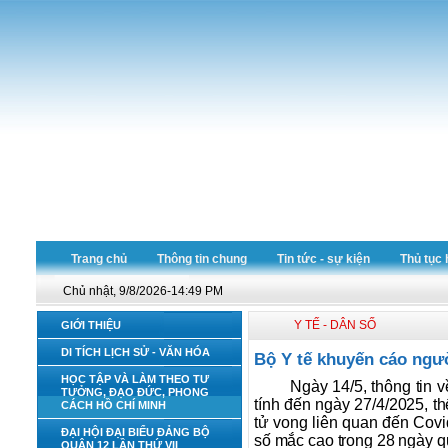
Trang chủ
Thông tin chung
Tin tức - sự kiện
Thủ tục 
Chủ nhật, 9/8/2026-14:49 PM
Y TẾ - DÂN SỐ
GIỚI THIỆU
DI TÍCH LỊCH SỬ - VĂN HÓA
Bộ Y tế khuyến cáo ngư
HỌC TẬP VÀ LÀM THEO TƯ
Ngày 14/5, thông tin v
TƯỞNG, ĐẠO ĐỨC, PHONG
tính đến ngày 27/4/2025, t
CÁCH HỒ CHÍ MINH
tử vong liên quan đến Covi
ĐẠI HỘI ĐẠI BIỂU ĐẢNG BỘ
số mắc cao trong 28 ngày q
QUẬN 12 LẦN THỨ VII