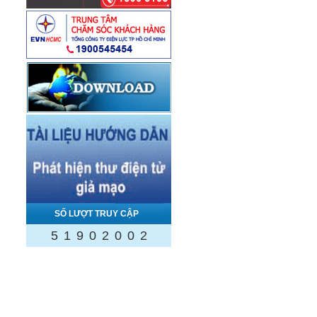
SỐ LƯỢT TRUY CẬP
5
1
9
0
2
0
0
2