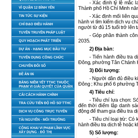
- Xác định tỷ lệ mắc 
VÌ QUẬN 12 BÌNH YÊN
Thành phố Hồ Chí Minh nă
- Xác định mối liên qu
TIN TỨC SỰ KIỆN
hành vi tìm kiếm dịch vụ c
CHỈ ĐẠO ĐIỀU HÀNH
người từ đủ 15 tuổi trở lên
TUYÊN TRUYỀN PHÁP LUẬT
- Góp phần thành côn
2035.
QUY HOẠCH PHÁT TRIỂN
2) Địa bàn:
DỰ ÁN - HẠNG MỤC ĐẦU TƯ
- Tiến hành điều tra
TUYỂN DỤNG CÔNG CHỨC
Đông, phường Tân Chánh H
CHUYỂN ĐỔI SỐ
3) Đối tượng:
ĐỀ ÁN 06
- Người dân đủ điều k
BẢNG NIÊM YẾT TTHC THUỘC
Đông ; Khu phố 6 phường 
PHẠM VI GIẢI QUYẾT CỦA QUẬN
4) Tiêu chí:
CẢI CÁCH HÀNH CHÍNH
- Tiêu chí lựa chọn: S
TRA CỨU TIẾN ĐỘ HỒ SƠ TTHC
đến thời điểm lập danh sá
động để tham gia điều tra dị
DỊCH VỤ CÔNG TRỰC TUYẾN
- Tiêu chí loại trừ: C
TÀI NGUYÊN - MÔI TRƯỜNG
hành điều tra dịch tễ hoặc 
CÔNG KHAI VI PHẠM LĨNH VỰC
XÂY DỰNG - ĐÔ THỊ
5) Số lượng: