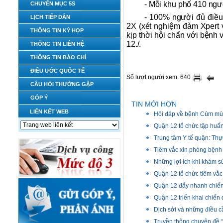
- Mỗi khu phố 410 ngư
CHUYÊN MỤC 5S
- 100% người đủ điều
LỊCH TIẾP DÂN
2X (xét nghiệm đàm Xpert 
THÔNG TIN KỲ HỌP
kịp thời hội chẩn với bệnh 
12./.
THÔNG TIN LIÊN HỆ
THÔNG TIN BÁO CHÍ
ĐIỀU ƯỚC QUỐC TẾ
Số lượt người xem: 640
CÂU HỎI THƯỜNG GẶP
GÓP Ý
TIN MỚI HƠN
LIÊN KẾT WEB
Hỏi đáp về bệnh Cúm m
Quận 12 tổ chức tập huấn
Trung tâm Y tế quận: Thự
Tiêm vắc xin phòng bệnh c
Những lợi ích khi khám s
Quận 12 tổ chức tiêm vắc 
Quận 12 đẩy nhanh chiến 
Quận 12 triển khai chiến 
Dịch sởi và những điều c
Truyền thông chuyên đề “T