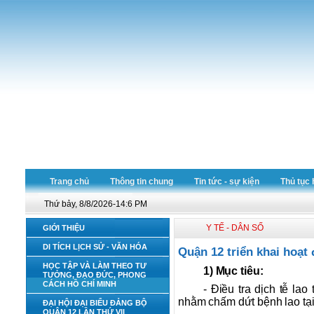
Trang chủ
Thông tin chung
Tin tức - sự kiện
Thủ tục 
Thứ bảy, 8/8/2026-14:6 PM
Y TẾ - DÂN SỐ
GIỚI THIỆU
DI TÍCH LỊCH SỬ - VĂN HÓA
Quận 12 triển khai hoạt 
HỌC TẬP VÀ LÀM THEO TƯ
1) Mục tiêu:
TƯỞNG, ĐẠO ĐỨC, PHONG
CÁCH HỒ CHÍ MINH
- Điều tra dịch tễ la
nhằm chấm dứt bệnh lao tạ
ĐẠI HỘI ĐẠI BIỂU ĐẢNG BỘ
QUẬN 12 LẦN THỨ VII