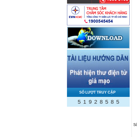
SỐ LƯỢT TRUY CẬP
5
1
9
2
8
5
8
5
Số