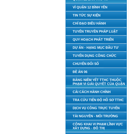
VÌ QUẬN 12 BÌNH YÊN
TIN TỨC SỰ KIỆN
CHỈ ĐẠO ĐIỀU HÀNH
TUYÊN TRUYỀN PHÁP LUẬT
QUY HOẠCH PHÁT TRIỂN
DỰ ÁN - HẠNG MỤC ĐẦU TƯ
TUYỂN DỤNG CÔNG CHỨC
CHUYỂN ĐỔI SỐ
ĐỀ ÁN 06
BẢNG NIÊM YẾT TTHC THUỘC
PHẠM VI GIẢI QUYẾT CỦA QUẬN
CẢI CÁCH HÀNH CHÍNH
TRA CỨU TIẾN ĐỘ HỒ SƠ TTHC
DỊCH VỤ CÔNG TRỰC TUYẾN
TÀI NGUYÊN - MÔI TRƯỜNG
CÔNG KHAI VI PHẠM LĨNH VỰC
XÂY DỰNG - ĐÔ THỊ