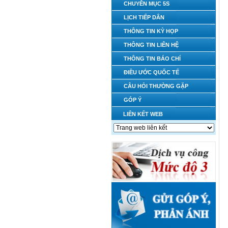
CHUYÊN MỤC 5S
LỊCH TIẾP DÂN
THÔNG TIN KỲ HỌP
THÔNG TIN LIÊN HỆ
THÔNG TIN BÁO CHÍ
ĐIỀU ƯỚC QUỐC TẾ
CÂU HỎI THƯỜNG GẶP
GÓP Ý
LIÊN KẾT WEB