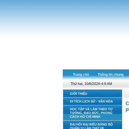
Trang chủ
Thông tin chung
Thứ hai, 10/8/2026-4:9 AM
GIỚI THIỆU
DI TÍCH LỊCH SỬ - VĂN HÓA
C
p
HỌC TẬP VÀ LÀM THEO TƯ
TƯỞNG, ĐẠO ĐỨC, PHONG
CÁCH HỒ CHÍ MINH
ĐẠI HỘI ĐẠI BIỂU ĐẢNG BỘ
QUẬN 12 LẦN THỨ VII