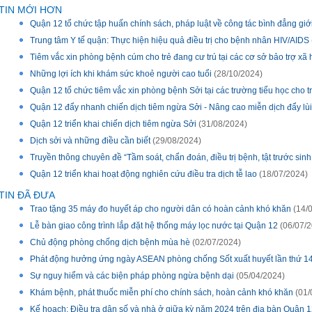
TIN MỚI HƠN
Quận 12 tổ chức tập huấn chính sách, pháp luật về công tác bình đẳng gi
Trung tâm Y tế quận: Thực hiện hiệu quả điều trị cho bệnh nhân HIV/AIDS
Tiêm vắc xin phòng bệnh cúm cho trẻ đang cư trú tại các cơ sở bảo trợ xã 
Những lợi ích khi khám sức khoẻ người cao tuổi
(28/10/2024)
Quận 12 tổ chức tiêm vắc xin phòng bệnh Sởi tại các trường tiểu học cho trẻ
Quận 12 đẩy nhanh chiến dịch tiêm ngừa Sởi - Nâng cao miễn dịch đẩy lùi
Quận 12 triển khai chiến dịch tiêm ngừa Sởi
(31/08/2024)
Dịch sởi và những điều cần biết
(29/08/2024)
Truyền thông chuyên đề “Tầm soát, chẩn đoán, điều trị bệnh, tật trước sinh
Quận 12 triển khai hoạt động nghiên cứu điều tra dịch tễ lao
(18/07/2024)
TIN ĐÃ ĐƯA
Trao tặng 35 máy đo huyết áp cho người dân có hoàn cảnh khó khăn
(14/
Lễ bàn giao công trình lắp đặt hệ thống máy lọc nước tại Quận 12
(06/07/2
Chủ động phòng chống dịch bệnh mùa hè
(02/07/2024)
Phát động hưởng ứng ngày ASEAN phòng chống Sốt xuất huyết lần thứ 1
Sự nguy hiểm và các biện pháp phòng ngừa bệnh dại
(05/04/2024)
Khám bệnh, phát thuốc miễn phí cho chính sách, hoàn cảnh khó khăn
(01/
Kế hoạch: Điều tra dân số và nhà ở giữa kỳ năm 2024 trên địa bàn Quận 