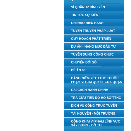
VÌ QUẬN 12 BÌNH YÊN
TIN TỨC SỰ KIỆN
CHỈ ĐẠO ĐIỀU HÀNH
TUYÊN TRUYỀN PHÁP LUẬT
QUY HOẠCH PHÁT TRIỂN
DỰ ÁN - HẠNG MỤC ĐẦU TƯ
TUYỂN DỤNG CÔNG CHỨC
CHUYỂN ĐỔI SỐ
ĐỀ ÁN 06
BẢNG NIÊM YẾT TTHC THUỘC
PHẠM VI GIẢI QUYẾT CỦA QUẬN
CẢI CÁCH HÀNH CHÍNH
TRA CỨU TIẾN ĐỘ HỒ SƠ TTHC
DỊCH VỤ CÔNG TRỰC TUYẾN
TÀI NGUYÊN - MÔI TRƯỜNG
CÔNG KHAI VI PHẠM LĨNH VỰC
XÂY DỰNG - ĐÔ THỊ