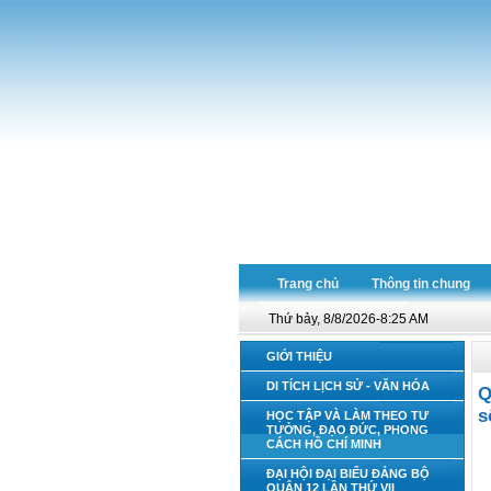
Trang chủ
Thông tin chung
Thứ bảy, 8/8/2026-8:25 AM
GIỚI THIỆU
DI TÍCH LỊCH SỬ - VĂN HÓA
Q
s
HỌC TẬP VÀ LÀM THEO TƯ
TƯỞNG, ĐẠO ĐỨC, PHONG
CÁCH HỒ CHÍ MINH
ĐẠI HỘI ĐẠI BIỂU ĐẢNG BỘ
QUẬN 12 LẦN THỨ VII