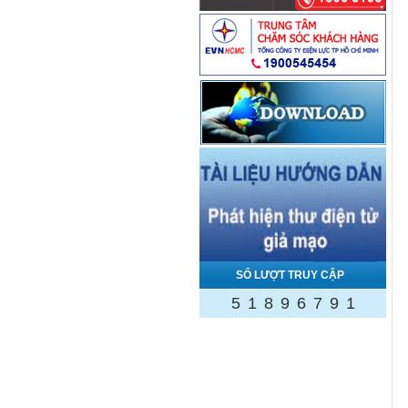
SỐ LƯỢT TRUY CẬP
5
1
8
9
6
7
9
1