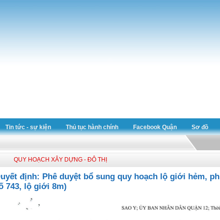
Tin tức - sự kiện
Thủ tục hành chính
Facebook Quận
Sơ đồ
QUY HOẠCH XÂY DỰNG - ĐÔ THỊ
uyết định: Phê duyệt bổ sung quy hoạch lộ giới hẻm, 
ố 743, lộ giới 8m)