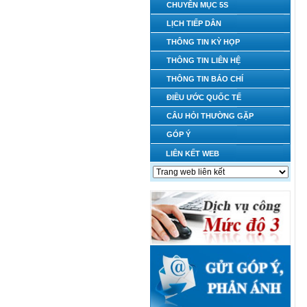
CHUYÊN MỤC 5S
LỊCH TIẾP DÂN
THÔNG TIN KỲ HỌP
THÔNG TIN LIÊN HỆ
THÔNG TIN BÁO CHÍ
ĐIỀU ƯỚC QUỐC TẾ
CÂU HỎI THƯỜNG GẶP
GÓP Ý
LIÊN KẾT WEB