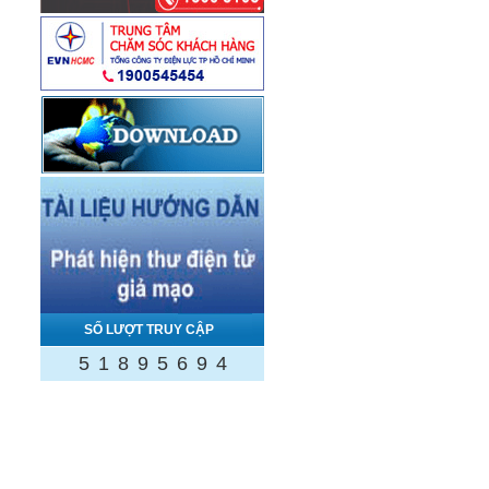
SỐ LƯỢT TRUY CẬP
5
1
8
9
5
6
9
4