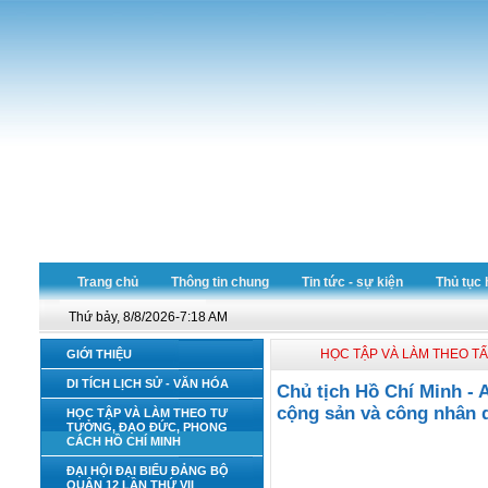
Trang chủ
Thông tin chung
Tin tức - sự kiện
Thủ tục 
Thứ bảy, 8/8/2026-7:18 AM
HỌC TẬP VÀ LÀM THEO T
GIỚI THIỆU
DI TÍCH LỊCH SỬ - VĂN HÓA
Chủ tịch Hồ Chí Minh - A
cộng sản và công nhân q
HỌC TẬP VÀ LÀM THEO TƯ
TƯỞNG, ĐẠO ĐỨC, PHONG
CÁCH HỒ CHÍ MINH
ĐẠI HỘI ĐẠI BIỂU ĐẢNG BỘ
QUẬN 12 LẦN THỨ VII