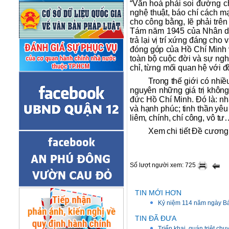
“Văn hoá phải soi đường ch
nghệ thuật, báo chí cách m
cho công bằng, lẽ phải trê
Tám năm 1945 của Nhân dân 
trả lại vị trí xứng đáng ch
đóng góp của Hồ Chí Minh 
toàn bộ cuộc đời và sự ngh
chỉ, từng mối quan hệ với đ
Trong thế giới có nhi
nguyên những giá trị không 
đức Hồ Chí Minh. Đó là: nh
và hạnh phúc; tinh thần yê
liêm, chính, chí công, vô t
Xem chi tiết Đề cương
Số lượt người xem: 725
TIN MỚI HƠN
Kỷ niệm 114 năm ngày Bác
TIN ĐÃ ĐƯA
Triển khai, quán triệt c