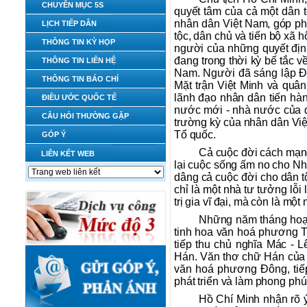
CHUYÊN MỤC 5S
quyết tâm của cả một dân t
nhân dân Việt Nam, góp phầ
LỊCH TIẾP DÂN
tộc, dân chủ và tiến bộ xã 
THÔNG TIN KỲ HỌP
người của những quyết định
đang trong thời kỳ bế tắc 
THÔNG TIN LIÊN HỆ
Nam. Người đã sáng lập Đ
THÔNG TIN BÁO CHÍ
Mặt trận Việt Minh và quâ
lãnh đạo nhân dân tiến hàn
ĐIỀU ƯỚC QUỐC TẾ
nước mới - nhà nước của d
CÂU HỎI THƯỜNG GẶP
trường kỳ của nhân dân Việ
Tổ quốc.
GÓP Ý
Cả cuộc đời cách mạn
LIÊN KẾT WEB
lại cuộc sống ấm no cho Nh
dâng cả cuộc đời cho dân t
chỉ là một nhà tư tưởng lỗi
trị gia vĩ đại, mà còn là một
Những năm tháng hoạt
tinh hoa văn hoá phương Tâ
tiếp thu chủ nghĩa Mác - 
Hán. Văn thơ chữ Hán của 
văn hoá phương Đông, tiếp
phát triển và làm phong ph
Hồ Chí Minh nhận rõ ý 