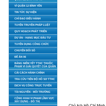
VÌ QUẬN 12 BÌNH YÊN
TIN TỨC SỰ KIỆN
CHỈ ĐẠO ĐIỀU HÀNH
TUYÊN TRUYỀN PHÁP LUẬT
QUY HOẠCH PHÁT TRIỂN
DỰ ÁN - HẠNG MỤC ĐẦU TƯ
TUYỂN DỤNG CÔNG CHỨC
CHUYỂN ĐỔI SỐ
ĐỀ ÁN 06
BẢNG NIÊM YẾT TTHC THUỘC
PHẠM VI GIẢI QUYẾT CỦA QUẬN
CẢI CÁCH HÀNH CHÍNH
TRA CỨU TIẾN ĐỘ HỒ SƠ TTHC
DỊCH VỤ CÔNG TRỰC TUYẾN
TÀI NGUYÊN - MÔI TRƯỜNG
CÔNG KHAI VI PHẠM LĨNH VỰC
XÂY DỰNG - ĐÔ THỊ
Chủ tịch Hồ Chí Minh,