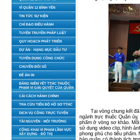
VÌ QUẬN 12 BÌNH YÊN
TIN TỨC SỰ KIỆN
CHỈ ĐẠO ĐIỀU HÀNH
TUYÊN TRUYỀN PHÁP LUẬT
QUY HOẠCH PHÁT TRIỂN
DỰ ÁN - HẠNG MỤC ĐẦU TƯ
TUYỂN DỤNG CÔNG CHỨC
CHUYỂN ĐỔI SỐ
ĐỀ ÁN 06
BẢNG NIÊM YẾT TTHC THUỘC
PHẠM VI GIẢI QUYẾT CỦA QUẬN
CẢI CÁCH HÀNH CHÍNH
TRA CỨU TIẾN ĐỘ HỒ SƠ TTHC
Tại vòng chung kết đã
DỊCH VỤ CÔNG TRỰC TUYẾN
ngành trực thuộc Quận ủy, 
TÀI NGUYÊN - MÔI TRƯỜNG
phẩm ở vòng sơ khảo. Mỗi đ
sử dụng video clip, hình ả
CÔNG KHAI VI PHẠM LĨNH VỰC
phong phú cho tiểu phẩm. N
XÂY DỰNG - ĐÔ THỊ
bàn quận có thành tích tr