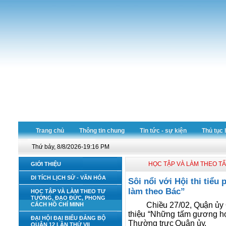
Trang chủ
Thông tin chung
Tin tức - sự kiện
Thủ tục 
Thứ bảy, 8/8/2026-19:16 PM
HỌC TẬP VÀ LÀM THEO T
GIỚI THIỆU
DI TÍCH LỊCH SỬ - VĂN HÓA
Sôi nổi với Hội thi tiể
làm theo Bác”
HỌC TẬP VÀ LÀM THEO TƯ
TƯỞNG, ĐẠO ĐỨC, PHONG
Chiều 27/02, Quận ủy 
CÁCH HỒ CHÍ MINH
thiệu “Những tấm gương học
ĐẠI HỘI ĐẠI BIỂU ĐẢNG BỘ
Thường trực Quận ủy.
QUẬN 12 LẦN THỨ VII