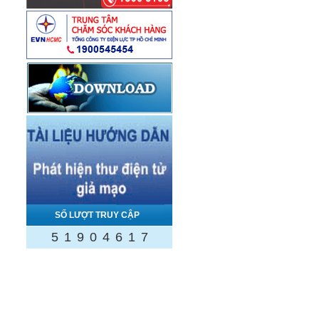
SỐ LƯỢT TRUY CẬP
5
1
9
0
4
6
1
7