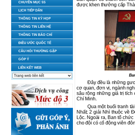
CHUYÊN MỤC 5S
được khen thưởng cấp Thành
LỊCH TIẾP DÂN
THÔNG TIN KỲ HỌP
THÔNG TIN LIÊN HỆ
THÔNG TIN BÁO CHÍ
ĐIỀU ƯỚC QUỐC TẾ
CÂU HỎI THƯỜNG GẶP
GÓP Ý
LIÊN KẾT WEB
Ban
Đây đều là những gươn
cơ quan, đơn vị, ngành nghề
sâu rộng những giá trị tíc
Chí Minh.
Qua một buổi tranh tà
Nhất; 2 giải Nhì thuộc về
Lộc. Ngoài ra, Ban tổ chức 
cho đội có cổ động viên đông