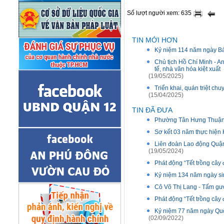
Số lượt người xem: 635
TIN MỚI HƠN
Kỷ niệm 114 năm ngày Bác
Chủ tịch Hồ Chí Minh - An
tế, nhà văn hóa kiệt xuất
(19/05/2025)
Triển khai, quán triệt c
(15/04/2025)
TIN ĐÃ ĐƯA
Phường Tân Hưng Thuận: 
Sơ kết 03 năm thực hiện 
Liên đoàn Lao động Quận 
(19/05/2024)
Phát động “Tết trồng cây
Kỷ niệm 134 năm ngày sin
Cô Võ Thị Lang - Tấm gư
Phát động “Tết trồng cây
Kỷ niệm 77 năm ngày Quố
(02/09/2022)