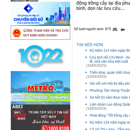
động trồng cây tại địa ph
bình, dọn rác lưu cữu…
Số lượt người xem: 875
TIN MỚI HƠN
Kỷ niệm 114 năm ngày Bác
Chủ tịch Hồ Chí Minh - An
tế, nhà văn hóa kiệt xuất
(19/05/2025)
Triển khai, quán triệt c
(15/04/2025)
Sôi nổi với Hội thi tiểu 
Phường Tân Hưng Thuận: 
Sơ kết 03 năm thực hiện 
Liên đoàn Lao động Quận 
(19/05/2024)
Phát động “Tết trồng cây
Kỷ niệm 134 năm ngày sin
Cô Võ Thị Lang - Tấm gư