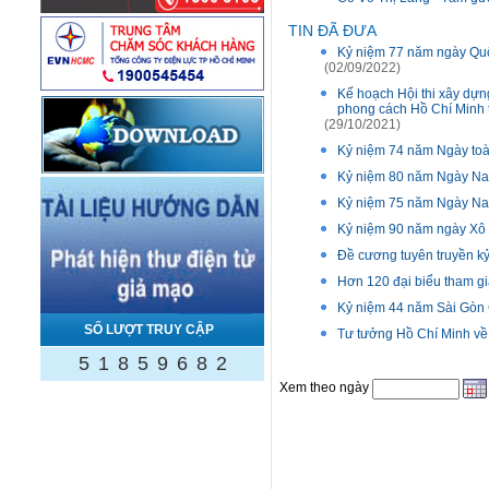
TIN ĐÃ ĐƯA
Kỷ niệm 77 năm ngày Quố
(02/09/2022)
Kế hoạch Hội thi xây dựng
phong cách Hồ Chí Minh 
(29/10/2021)
Kỷ niệm 74 năm Ngày toà
Kỷ niệm 80 năm Ngày Nam
Kỷ niệm 75 năm Ngày Nam
Kỷ niệm 90 năm ngày Xô V
Đề cương tuyên truyền k
Hơn 120 đại biểu tham g
Kỷ niệm 44 năm Sài Gòn 
SỐ LƯỢT TRUY CẬP
Tư tưởng Hồ Chí Minh về 
5
1
8
5
9
6
8
2
Xem theo ngày