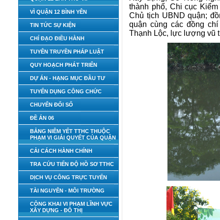
thành phố, Chi cục Kiểm
VÌ QUẬN 12 BÌNH YÊN
Chủ tịch UBND quận; đồ
quận cùng các đồng ch
TIN TỨC SỰ KIỆN
Thạnh Lộc, lực lượng vũ 
CHỈ ĐẠO ĐIỀU HÀNH
TUYÊN TRUYỀN PHÁP LUẬT
QUY HOẠCH PHÁT TRIỂN
DỰ ÁN - HẠNG MỤC ĐẦU TƯ
TUYỂN DỤNG CÔNG CHỨC
CHUYỂN ĐỔI SỐ
ĐỀ ÁN 06
BẢNG NIÊM YẾT TTHC THUỘC
PHẠM VI GIẢI QUYẾT CỦA QUẬN
CẢI CÁCH HÀNH CHÍNH
TRA CỨU TIẾN ĐỘ HỒ SƠ TTHC
DỊCH VỤ CÔNG TRỰC TUYẾN
TÀI NGUYÊN - MÔI TRƯỜNG
CÔNG KHAI VI PHẠM LĨNH VỰC
XÂY DỰNG - ĐÔ THỊ