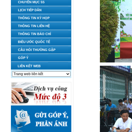
CHUYÊN MỤC 5S
LỊCH TIẾP DÂN
THÔNG TIN KỲ HỌP
THÔNG TIN LIÊN HỆ
THÔNG TIN BÁO CHÍ
ĐIỀU ƯỚC QUỐC TẾ
CÂU HỎI THƯỜNG GẶP
GÓP Ý
LIÊN KẾT WEB