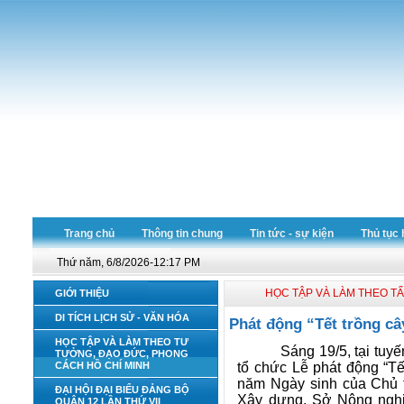
Trang chủ
Thông tin chung
Tin tức - sự kiện
Thủ tục 
Thứ năm, 6/8/2026-12:17 PM
HỌC TẬP VÀ LÀM THEO T
GIỚI THIỆU
DI TÍCH LỊCH SỬ - VĂN HÓA
Phát động “Tết trồng c
HỌC TẬP VÀ LÀM THEO TƯ
Sáng 19/5, tại tu
TƯỞNG, ĐẠO ĐỨC, PHONG
tổ chức Lễ phát động “T
CÁCH HỒ CHÍ MINH
năm Ngày sinh của Chủ t
ĐẠI HỘI ĐẠI BIỂU ĐẢNG BỘ
Xây dựng, Sở Nông nghiệ
QUẬN 12 LẦN THỨ VII