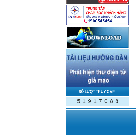
SỐ LƯỢT TRUY CẬP
5
1
9
1
7
0
8
8