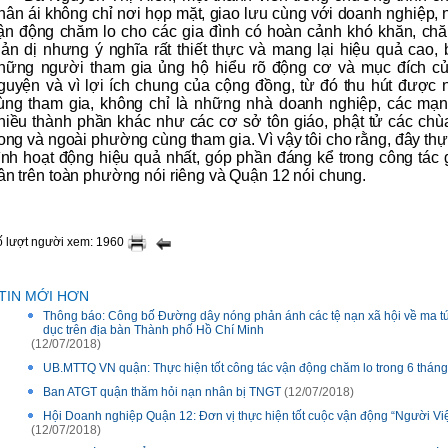
hân ái không chỉ nơi họp mặt, giao lưu cùng với doanh nghiệp, 
ận động chăm lo cho các gia đình có hoàn cảnh khó khăn, chă
iản dị nhưng ý nghĩa rất thiết thực và mang lại hiệu quả cao, 
hững người tham gia ủng hộ hiểu rõ động cơ và mục đích của
guyện và vì lợi ích chung của cộng đồng, từ đó thu hút được 
ùng tham gia, không chỉ là những nhà doanh nghiệp, các mạn
hiều thành phần khác như các cơ sở tôn giáo, phật tử các chùa
rong và ngoài phường cùng tham gia. Vì vậy tôi cho rằng, đây t
rình hoạt động hiệu quả nhất, góp phần đáng kể trong công tá
ân trên toàn phường nói riêng và Quận 12 nói chung.
ố lượt người xem: 1960
TIN MỚI HƠN
Thông báo: Công bố Đường dây nóng phản ánh các tệ nạn xã hội về ma túy
dục trên địa bàn Thành phố Hồ Chí Minh
(12/07/2018)
UB.MTTQ VN quận: Thực hiện tốt công tác vận động chăm lo trong 6 thán
Ban ATGT quận thăm hỏi nạn nhân bị TNGT
(12/07/2018)
Hội Doanh nghiệp Quận 12: Đơn vị thực hiện tốt cuộc vận động “Người Vi
(12/07/2018)