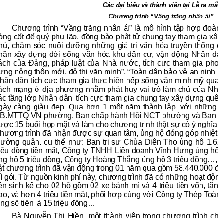
Các đại biểu và thành viên tại Lễ ra mắ
Chương trình “Vầng trăng nhân ái”
Chương trình “Vầng trăng nhân ái” là mô hình tập hợp đoà
òng cốt để quý phụ lão, đồng bào phật tử chung tay tham gia 
hú, chăm sóc nuôi dưỡng những giá trị văn hóa truyền thống 
hần xây dựng đời sống văn hóa khu dân cư, vận động Nhân dâ
ách của Đảng, pháp luật của Nhà nước, tích cực tham gia pho
ựng nông thôn mới, đô thị văn minh”, “Toàn dân bảo vệ an ninh 
hân dân tích cực tham gia thực hiện nếp sống văn minh mỹ quan
ách mạng ở địa phương nhằm phát huy vai trò làm chủ của Nh
ác tầng lớp Nhân dân, tích cực tham gia chung tay xây dựng q
gày càng giàu đẹp. Qua hơn 1 một năm thành lập, với những 
B.MTTQ VN phường, Ban chấp hành Hội NCT phường và Ban tr
ược 15 buổi họp mặt và làm cho chương trình thật sự có ý nghĩa 
hương trình đã nhận được sự quan tâm, ủng hộ đóng góp nhiệt 
hường quân, cụ thể như: Ban trị sự Chùa Diên Thọ ủng hộ 1.62
riệu đồng tiền mặt, Công ty TNHH Liên doanh Vĩnh Hưng ủng hộ 
ng hộ 5 triệu đồng, Công ty Hoàng Thắng ủng hộ 3 triệu đồng…, 
ật chương trình đã vận động trong 01 năm qua gồm 58.440.000 đồ
ì gói. Từ nguồn kinh phí này, chương trình đã có những hoạt độ
iện sinh kế cho 02 hộ gồm 02 xe bánh mì và 4 triệu tiền vốn, t
ạo, và hơn 4 triệu tiền mặt, phối hợp cùng với Công ty Thép To
ổng số tiền là 15 triệu đồng…
Bà Nguyễn Thị Hiền, một thành viên trong chương trình ch