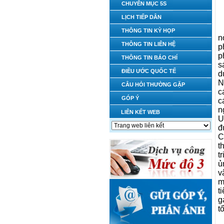
CHUYÊN MỤC 5S
LỊCH TIẾP DÂN
THÔNG TIN KỲ HỌP
n
THÔNG TIN LIÊN HỆ
p
p
THÔNG TIN BÁO CHÍ
s
ĐIỀU ƯỚC QUỐC TẾ
d
N
CÂU HỎI THƯỜNG GẶP
c
GÓP Ý
c
n
LIÊN KẾT WEB
U
đ
C
t
t
ủ
v
m
t
g
t