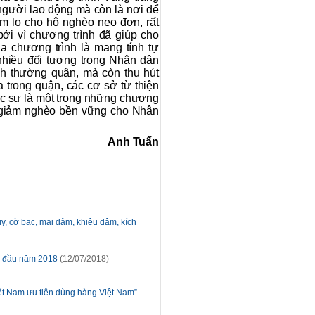
người lao động mà còn là nơi để
m lo cho hộ nghèo neo đơn, rất
bởi vì chương trình đã giúp cho
 chương trình là mang tính tự
nhiều đối tượng trong Nhân dân
h thường quân, mà còn thu hút
 trong quận, các cơ sở từ thiện
hực sự là một trong những chương
c giảm nghèo bền vững cho Nhân
Anh Tuấn
, cờ bạc, mại dâm, khiêu dâm, kích
g đầu năm 2018
(12/07/2018)
ệt Nam ưu tiên dùng hàng Việt Nam”