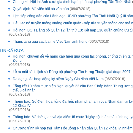
Chung kết Hội thi Ảnh cưới gia đình hạnh phúc tại phường Tân Thới Nhất
Quyết định: Về việc bãi bỏ văn bản
(09/07/2018)
Lịch tiếp công dân của Lãnh đạo UBND phường Tân Thới Nhất Quý III nă
Câu lạc bộ truyền thống kháng chiến quận - tiếp lửa truyền thống cho thế h
Hội nghị BCH Đảng bộ Quận 12 lần thứ 13: Kết nạp 136 quần chúng ưu tú
(06/07/2018)
Thăm, tặng quà các bà mẹ Việt Nam anh hùng
(06/07/2018)
TIN ĐÃ ĐƯA
Hội nghị chuyên đề về nâng cao hiệu quả công tác phòng, chống thiên tai
Đông
(06/07/2018)
Lễ ra mắt sách lịch sử Đảng bộ phường Tân Hưng Thuận giai đoạn 2007 
Đa dạng các hoạt động kỷ niệm Ngày Gia đình Việt Nam
(06/07/2018)
Tổng kết 10 năm thực hiện Nghị quyết 22 của Ban Chấp hành Trung ương
thể, 5 cá nhân
(06/07/2018)
Thông báo: Số điện thoại tổng đài tiếp nhận phản ánh của Nhân dân tại 
12 Khóa IV
(06/07/2018)
Thông báo: Về thời gian và địa điểm tổ chức “Ngày hội hiến máu tình ngu
(06/07/2018)
Chương trình kỳ họp thứ Tám Hội đồng Nhân dân Quận 12 khóa IV, nhiệm 