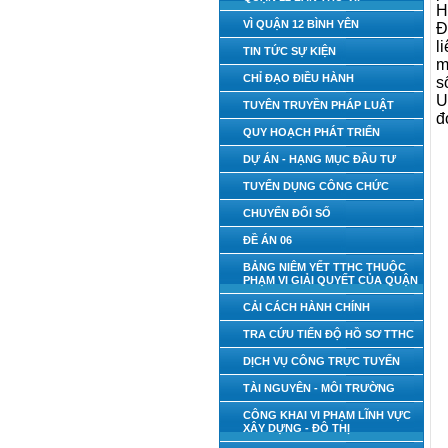
H
VÌ QUẬN 12 BÌNH YÊN
Đ
l
TIN TỨC SỰ KIỆN
m
CHỈ ĐẠO ĐIỀU HÀNH
s
U
TUYÊN TRUYỀN PHÁP LUẬT
đ
QUY HOẠCH PHÁT TRIỂN
DỰ ÁN - HẠNG MỤC ĐẦU TƯ
TUYỂN DỤNG CÔNG CHỨC
CHUYỂN ĐỔI SỐ
ĐỀ ÁN 06
BẢNG NIÊM YẾT TTHC THUỘC
PHẠM VI GIẢI QUYẾT CỦA QUẬN
CẢI CÁCH HÀNH CHÍNH
TRA CỨU TIẾN ĐỘ HỒ SƠ TTHC
DỊCH VỤ CÔNG TRỰC TUYẾN
TÀI NGUYÊN - MÔI TRƯỜNG
CÔNG KHAI VI PHẠM LĨNH VỰC
XÂY DỰNG - ĐÔ THỊ