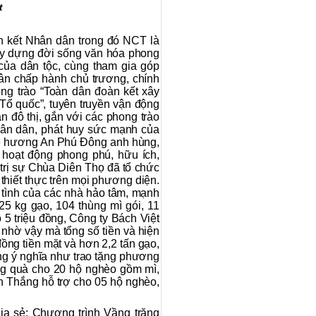
t
n kết Nhân dân trong đó NCT là
xây dựng đời sống văn hóa phong
của dân tộc, cùng tham gia góp
n chấp hành chủ trương, chính
ng trào “Toàn dân đoàn kết xây
Tổ quốc”, tuyên truyền vận động
 đô thị, gắn với các phong trào
ân dân, phát huy sức mạnh của
uê hương An Phú Đông anh hùng,
hoạt động phong phú, hữu ích,
ị sự Chùa Diên Thọ đã tổ chức
thiết thực trên mọi phương diện.
tình của các nhà hảo tâm, mạnh
5 kg gạo, 104 thùng mì gói, 11
5 triệu đồng, Công ty Bách Việt
nhờ vậy mà tổng số tiền và hiện
ng tiền mặt và hơn 2,2 tấn gạo,
ng ý nghĩa như trao tặng phương
ặng quà cho 20 hộ nghèo gồm mì,
àn Thắng hỗ trợ cho 05 hộ nghèo,
ia sẻ: Chương trình Vầng trăng