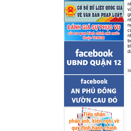
n
v
g
n
n
c
n
t
t
d
S