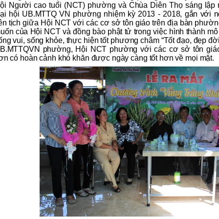
ội Người cao tuổi (NCT) phường và Chùa Diên Thọ sáng lập n
ại hội UB.MTTQ VN phường nhiệm kỳ 2013 - 2018, gắn với nộ
iên tịch giữa Hội NCT với các cơ sở tôn giáo trên địa bàn phườ
uốn của Hội NCT và đồng bào phật tử trong việc hình thành mô
ống vui, sống khỏe, thực hiện tốt phương châm “Tốt đạo, đẹp đời”
B.MTTQVN phường, Hội NCT phường với các cơ sở tôn giáo
ơn có hoàn cảnh khó khăn được ngày càng tốt hơn về mọi mặt.