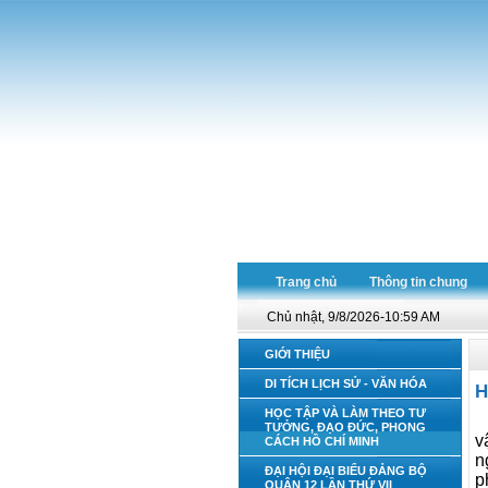
Trang chủ
Thông tin chung
Chủ nhật, 9/8/2026-10:59 AM
GIỚI THIỆU
DI TÍCH LỊCH SỬ - VĂN HÓA
H
HỌC TẬP VÀ LÀM THEO TƯ
TƯỞNG, ĐẠO ĐỨC, PHONG
v
CÁCH HỒ CHÍ MINH
n
ĐẠI HỘI ĐẠI BIỂU ĐẢNG BỘ
p
QUẬN 12 LẦN THỨ VII