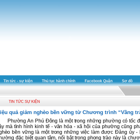
Tin tức - sự kiện
Thủ tục hành chính
Facebook Quận
Sơ đồ
TIN TỨC SỰ KIỆN
iệu quả giảm nghèo bền vững từ Chương trình “Vầng tr
Phường An Phú Đông là một trong những phường có tốc độ
ậy mà tình hình kinh tế - văn hóa - xã hội của phường cũng phá
ghèo bền vững là một trong những việc làm được Đảng ủ
hường đặc biệt quan tâm, nổi bật trong phong trào này là chươn