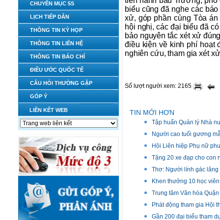
tiến hành bầu Trưởng, phó 
CHUYÊN MỤC 5S
biểu cũng đã nghe các báo 
LỊCH TIẾP DÂN
xử, góp phần cùng Tòa án 
hội nghị, các đại biểu đã c
THÔNG TIN KỲ HỌP
bảo nguyên tắc xét xử đúng
THÔNG TIN LIÊN HỆ
điều kiện về kinh phí hoạt
nghiên cứu, tham gia xét xử 
THÔNG TIN BÁO CHÍ
ĐIỀU ƯỚC QUỐC TẾ
CÂU HỎI THƯỜNG GẶP
Số lượt người xem: 2165
GÓP Ý
LIÊN KẾT WEB
TIN MỚI HƠN
Tập huấn Quản lý Nhà nư
Người cao tuổi gương mẫu
Hội Liên hiệp Phụ nữ phư
Tặng 20 xe đạp cho con 
Thơ: Người lính gác lăng
Khen thưởng 10 học viên 
Trung tâm Văn hóa Quận 
Phát động tham gia Hội t
Gần 200 đại biểu tham dự