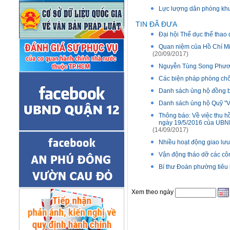
Lực lượng dân phòng khu
TIN ĐÃ ĐƯA
Đại hội Thể dục thể thao
Quan niệm của Hồ Chí Minh
(20/09/2017)
Nguyễn Tùng Song Phươn
Các biện pháp phòng chố
Danh sách ủng hộ đồng bà
Danh sách ủng hộ Quỹ "V
Thông báo: Về việc thu 
ngày 19/5/2016 của UB
(14/09/2017)
Nhiều hoạt động giao lưu
Vận động tháo dỡ các côn
Bí thư Đoàn phường tiêu
Xem theo ngày