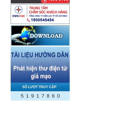
SỐ LƯỢT TRUY CẬP
5
1
9
1
7
8
6
0