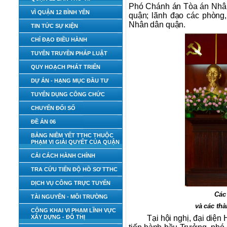
Phó Chánh án Tòa án Nhân
VÌ QUẬN 12 BÌNH YÊN
quận; lãnh đạo các phòng
Nhân dân quận.
TIN TỨC SỰ KIỆN
CHỈ ĐẠO ĐIỀU HÀNH
TUYÊN TRUYỀN PHÁP LUẬT
QUY HOẠCH PHÁT TRIỂN
DỰ ÁN - HẠNG MỤC ĐẦU TƯ
TUYỂN DỤNG CÔNG CHỨC
CHUYỂN ĐỔI SỐ
ĐỀ ÁN 06
BẢNG NIÊM YẾT TTHC THUỘC
PHẠM VI GIẢI QUYẾT CỦA QUẬN
CẢI CÁCH HÀNH CHÍNH
TRA CỨU TIẾN ĐỘ HỒ SƠ TTHC
DỊCH VỤ CÔNG TRỰC TUYẾN
Các
TÀI NGUYÊN - MÔI TRƯỜNG
và các th
CÔNG KHAI VI PHẠM LĨNH VỰC
XÂY DỰNG - ĐÔ THỊ
Tại hội nghị, đại diệ