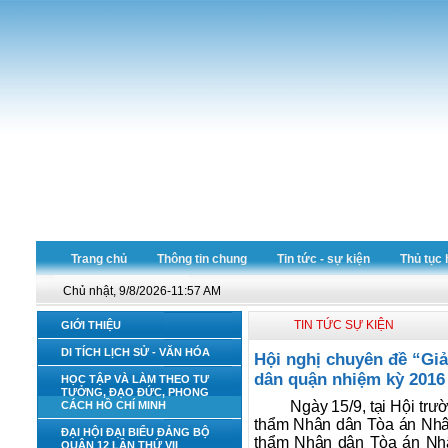
Trang chủ
Thông tin chung
Tin tức - sự kiện
Thủ tục 
Chủ nhật, 9/8/2026-11:57 AM
TIN TỨC SỰ KIỆN
GIỚI THIỆU
DI TÍCH LỊCH SỬ - VĂN HÓA
Hội nghị chuyên đề “Gi
dân quận nhiệm kỳ 2016 
HỌC TẬP VÀ LÀM THEO TƯ
TƯỞNG, ĐẠO ĐỨC, PHONG
Ngày 15/9, tại Hội tr
CÁCH HỒ CHÍ MINH
thẩm Nhân dân Tòa án Nhân
ĐẠI HỘI ĐẠI BIỂU ĐẢNG BỘ
thẩm Nhân dân Tòa án Nhâ
QUẬN 12 LẦN THỨ VII